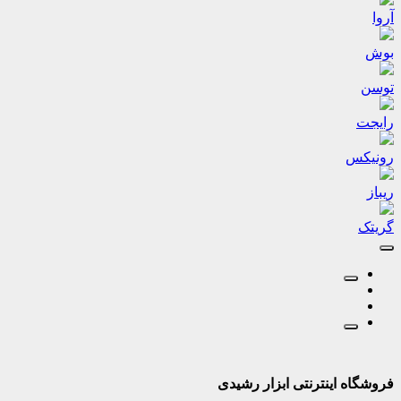
آروا
بوش
توسن
رایجت
رونیکس
ریباز
گریتک
فروشگاه اینترنتی ابزار رشیدی