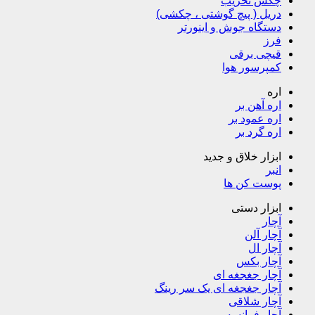
چکش تخریب
دریل ( پیچ گوشتی ، چکشی)
دستگاه جوش و اینورتر
فرز
قیچی برقی
کمپرسور هوا
اره
اره آهن بر
اره عمود بر
اره گرد بر
ابزار خلاق و جدید
انبر
پوست کن ها
ابزار دستی
آچار
آچار آلن
آچار ال
آچار بکس
آچار جغجغه ای
آچار جغجغه ای یک سر رینگ
آچار شلاقی
آچار فرانسه