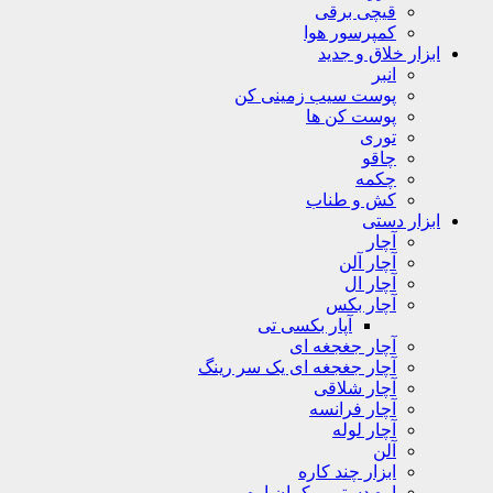
قیچی برقی
کمپرسور هوا
ابزار خلاق و جدید
انبر
پوست سیب زمینی کن
پوست کن ها
توری
چاقو
چکمه
کش و طناب
ابزار دستی
آچار
آچار آلن
آچار ال
آچار بکس
آپار بکسی تی
آچار جغجغه ای
آچار جغجغه ای یک سر رینگ
آچار شلاقی
آچار فرانسه
آچار لوله
آلن
ابزار چند کاره
اره دستی و کمان اره