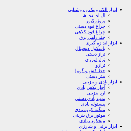
ابزار الکترونیک و روشنایی
ال ای دی ها
پروژوکتور
چراغ قوه دستی
چراغ قوه کلاهی
چند راهی برق
ابزار اندازه گیری
باسکول دیجیتال
تراز دستی
تراز لیزری
ترازو
خط کش و گونیا
متر دستی
ابزار بادی و بنزینی
آچار بکس بادی
اره بنزینی
پمپ بادی دستی
پیستوله بادی
منگنه کوب بادی
موتور برق بنزینی
میخکوب بادی
ابزار برقی و شارژی