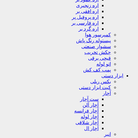
اره زنجیری
اره افقی بر
اره پروفیل پر
اره فارسی بر
اره گرد بر
کمپرسور هوا
پیستوله رنگ پاش
سشوار صنعتی
چکش تخریب
قیچی برقی
اتو لوله
پمپ کف کش
ابزار دستی
بکس ریلی
کیت ابزار دستی
آچار
ست آچار
آچار آلن
آچار فرانسه
آچار لوله
آچار شلاقی
آچار ال
انبر