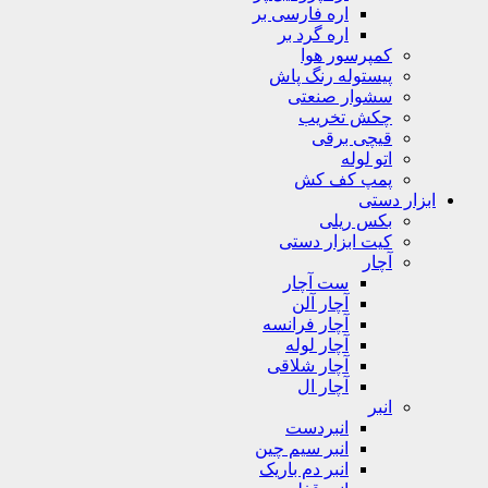
اره فارسی بر
اره گرد بر
کمپرسور هوا
پیستوله رنگ پاش
سشوار صنعتی
چکش تخریب
قیچی برقی
اتو لوله
پمپ کف کش
ابزار دستی
بکس ریلی
کیت ابزار دستی
آچار
ست آچار
آچار آلن
آچار فرانسه
آچار لوله
آچار شلاقی
آچار ال
انبر
انبردست
انبر سیم چین
انبر دم باریک