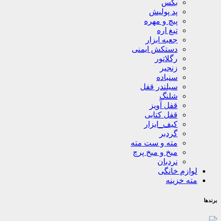
بکس
پد پولیش
پیچ و مهره
تیغ اره
جعبه ابزار
دستکش ایمنی
رگلاتور
زنجیر
سنباده
سیلندر قفل
شلنگ
قفل آویز
قفل کتابی
کیف_ابزار
گردبر
مته و ست مته
میخ و میخ پرچ
نردبان
لوازم خانگی
مته خزینه
برندها