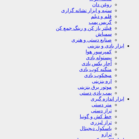
روغن دان
سنبه و ابزار نشانه گزاری
قلم و دیلم
گریس پمپ
فیلتر باز کن و رینگ جمع کن
سمپاش
صنایع دستی و هنری
ابزار بادی و بنزینی
کمپرسور هوا
پیستوله بادی
آچار بکس بادی
منگنه کوب بادی
میخکوب بادی
اره بنزینی
موتور برق بنزینی
پمپ بادی دستی
ابزار اندازه گیری
متر دستی
تراز دستی
خط کش و گونیا
تراز لیزری
باسکول دیجیتال
ترازو