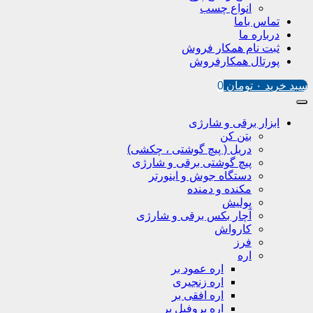
انواع چسب
تماس باما
درباره ما
ثبت نام همکار فروش
پورتال همکارفروش
سبد خرید
۰
تومان
0
ابزار برقی و شارژی
بتن کن
دریل ( پیچ گوشتی ، چکشی)
پیچ گوشتی برقی و شارژی
دستگاه جوش و اینورتر
مکنده و دمنده
پولیش
آچار بکس برقی و شارژی
کارواش
فرز
اره
اره عمود بر
اره زنجیری
اره افقی بر
اره پروفیل پر