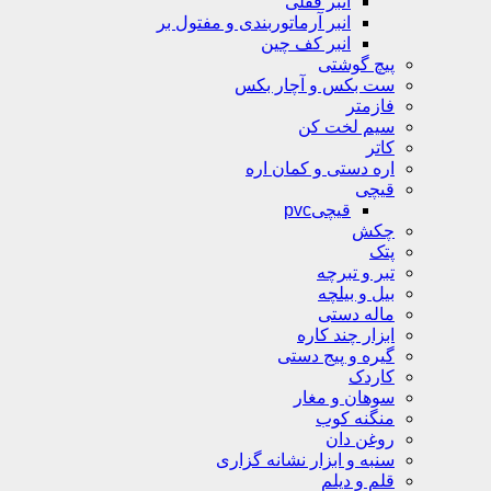
انبر قفلی
انبر آرماتوربندی و مفتول بر
انبر کف چین
پیچ گوشتی
ست بکس و آچار بکس
فازمتر
سیم لخت کن
کاتر
اره دستی و کمان اره
قیچی
قیچیpvc
چکش
پتک
تبر و تبرچه
بیل و بیلچه
ماله دستی
ابزار چند کاره
گیره و پیج دستی
کاردک
سوهان و مغار
منگنه کوب
روغن دان
سنبه و ابزار نشانه گزاری
قلم و دیلم