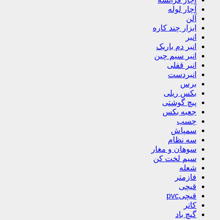
آچار لوله
آلن
ابزار چند کاره
انبر
انبر دم باریک
انبر سیم چین
انبر قفلی
انبردست
برس
بکس ریلی
پیچ گوشتی
جعبه بکس
چسب
سمپاش
سه نظام
سوهان و مغار
سیم لخت کن
شعله
فازمتر
قیچی
قیچیpvc
کاتر
گیچ باد