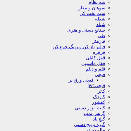
سه نظام
سوهان و مغار
سیم لخت کن
شعله
شیلد
صنایع دستی و هنری
طی
فازمتر
فیلتر باز کن و رینگ جمع کن
قرقره
قفل کابلی
قفل ماشینی
قلم و دیلم
قیچی
قیچی ورق بر
قیچیpvc
کاتر
کاردک
کفشور
کیت ابزار دستی
گریس پمپ
گیچ باد
گیره و پیج دستی
ماله دستی