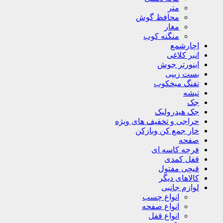
متر
محافظ گوش
مغار
منگنه کوب
اچارشمع
انبر کلاغی
اینورتر جوش
بست زیپی
تفنگ میخکوب
تیشه
جک
جک هیدرولیک
حراجی و تخفیف های ویژه
خار جمع کن وبازکن
صفحه
فرچه کاسه ای
قفل کمدی
قیچی مفتول
کالاهای دیگر
لوازم جانبی
انواع چسب
انواع صفحه
انواع قفل