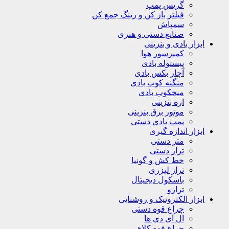
گریس پمپ
فیلتر باز کن و رینگ جمع کن
سمپاش
صنایع دستی و هنری
ابزار بادی و بنزینی
کمپرسور هوا
پیستوله بادی
آچار بکس بادی
منگنه کوب بادی
میخکوب بادی
اره بنزینی
موتور برق بنزینی
پمپ بادی دستی
ابزار اندازه گیری
متر دستی
تراز دستی
خط کش و گونیا
تراز لیزری
باسکول دیجیتال
ترازو
ابزار الکترونیک و روشنایی
چراغ قوه دستی
ال ای دی ها
چراغ قوه کلاهی