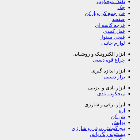
تفنگ میخکوب
جک
خار جمع کن وبازکن
صفحه
فرچه کاسه ای
قفل کمدی
قیچی مفتول
لوازم جانبی
ابزار الکترونیک و روشنایی
چراغ قوه دستی
ابزار اندازه گیری
تراز دستی
ابزار بادی و بنزینی
میخکوب بادی
ابزار برقی و شارژی
اره
بتن کن
پولیش
پیچ گوشتی برقی و شارژی
پیستوله رنگ پاش