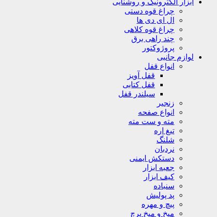
ابزار الکترونیک و روشنایی
چراغ قوه دستی
ال ای دی ها
چراغ قوه کلاهی
چند راهی برق
پروژوکتور
لوازم جانبی
انواع قفل
قفل آویز
قفل کتابی
سیلندر قفل
زنجیر
انواع صفحه
مته و ست مته
تیغ اره
شلنگ
نردبان
دستکش ایمنی
جعبه ابزار
کیف ابزار
سنباده
پد پولیش
پیچ و مهره
میخ و میخ پرچ