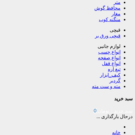
متر
محافظ گوش
مغار
منگنه کوب
قیچی
قیچی ورق بر
لوازم جانبی
انواع چسب
انواع صفحه
انواع قفل
تیغ اره
کیف_ابزار
گردبر
مته و ست مته
سبد خرید
سبد خرید
۰
تومان
0
درحال بارگذاری ...
خانه