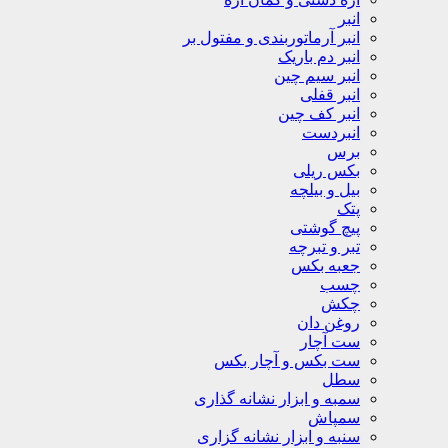
انبر
انبر آرماتوربندی و مفتول بر
انبر دم باریک
انبر سیم چین
انبر قفلی
انبر کف چین
انبردست
برس
بکس ریلی
بیل و بیلچه
پتک
پیچ گوشتی
تبر و تبرچه
جعبه بکس
چسب
چکش
روغن دان
ست آچار
ست بکس و آچار بکس
سطل
سمبه و ابزار نشانه گذاری
سمپاش
سنبه و ابزار نشانه گزاری