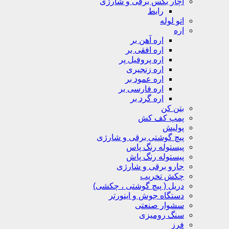
آچار بکس برقی و شارژی
رابط
اتو لوله
اره
اره آهن بر
اره افقی بر
اره پروفیل پر
اره زنجیری
اره عمود بر
اره فارسی بر
اره گرد بر
بتن کن
پمپ کف کش
پولیش
پیچ گوشتی برقی و شارژی
پیستوله رنگ پاس
پیستوله رنگ پاش
جارو برقی و شارژی
چکش تخریب
دریل ( پیچ گوشتی ، چکشی)
دستگاه جوش و اینورتر
سشوار صنعتی
سنگ رومیزی
فرز