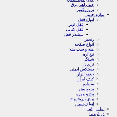
چند راهی برق
پروژوکتور
لوازم جانبی
انواع قفل
قفل آویز
قفل کتابی
سیلندر قفل
زنجیر
انواع صفحه
مته و ست مته
تیغ اره
شلنگ
نردبان
دستکش ایمنی
جعبه ابزار
کیف ابزار
سنباده
پد پولیش
پیچ و مهره
میخ و میخ پرچ
انواع چسب
تماس باما
درباره ما