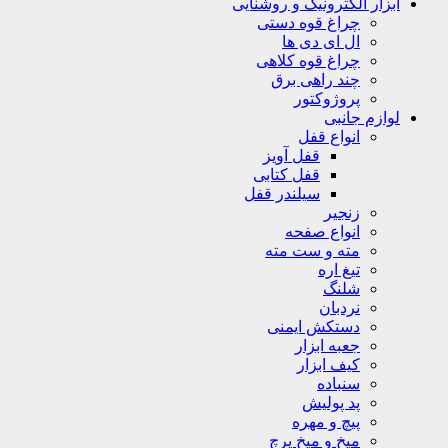
ابزار الکترونیک و روشنایی
چراغ قوه دستی
ال ای دی ها
چراغ قوه کلاهی
چند راهی برق
پروژوکتور
لوازم جانبی
انواع قفل
قفل آویز
قفل کتابی
سیلندر قفل
زنجیر
انواع صفحه
مته و ست مته
تیغ اره
شلنگ
نردبان
دستکش ایمنی
جعبه ابزار
کیف ابزار
سنباده
پد پولیش
پیچ و مهره
میخ و میخ پرچ