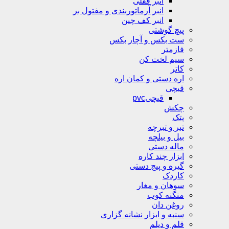
انبر قفلی
انبر آرماتوربندی و مفتول بر
انبر کف چین
پیچ گوشتی
ست بکس و آچار بکس
فازمتر
سیم لخت کن
کاتر
اره دستی و کمان اره
قیچی
قیچیpvc
چکش
پتک
تبر و تبرچه
بیل و بیلچه
ماله دستی
ابزار چند کاره
گیره و پیج دستی
کاردک
سوهان و مغار
منگنه کوب
روغن دان
سنبه و ابزار نشانه گزاری
قلم و دیلم