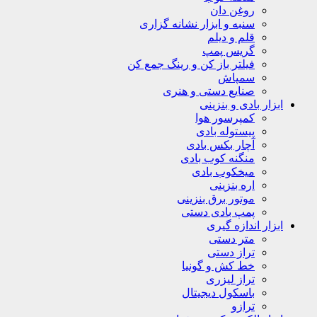
روغن دان
سنبه و ابزار نشانه گزاری
قلم و دیلم
گریس پمپ
فیلتر باز کن و رینگ جمع کن
سمپاش
صنایع دستی و هنری
ابزار بادی و بنزینی
کمپرسور هوا
پیستوله بادی
آچار بکس بادی
منگنه کوب بادی
میخکوب بادی
اره بنزینی
موتور برق بنزینی
پمپ بادی دستی
ابزار اندازه گیری
متر دستی
تراز دستی
خط کش و گونیا
تراز لیزری
باسکول دیجیتال
ترازو