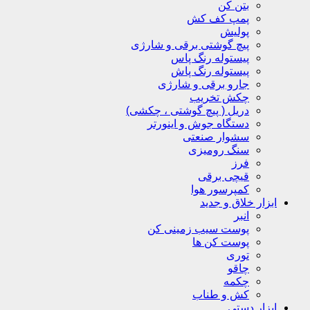
بتن کن
پمپ کف کش
پولیش
پیچ گوشتی برقی و شارژی
پیستوله رنگ پاس
پیستوله رنگ پاش
جارو برقی و شارژی
چکش تخریب
دریل ( پیچ گوشتی ، چکشی)
دستگاه جوش و اینورتر
سشوار صنعتی
سنگ رومیزی
فرز
قیچی برقی
کمپرسور هوا
ابزار خلاق و جدید
انبر
پوست سیب زمینی کن
پوست کن ها
توری
چاقو
چکمه
کش و طناب
ابزار دستی