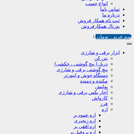
انواع چسب
تماس باما
درباره ما
ثبت نام همکار فروش
پورتال همکارفروش
سبد خرید
۰
تومان
0
ابزار برقی و شارژی
بتن کن
دریل ( پیچ گوشتی ، چکشی)
پیچ گوشتی برقی و شارژی
دستگاه جوش و اینورتر
مکنده و دمنده
پولیش
آچار بکس برقی و شارژی
کارواش
فرز
اره
اره عمود بر
اره زنجیری
اره افقی بر
اره پروفیل پر