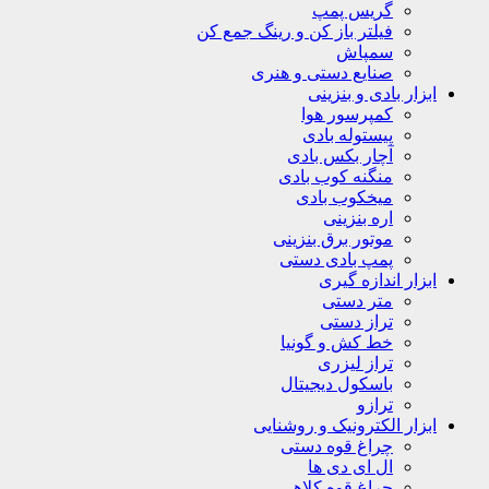
گریس پمپ
فیلتر باز کن و رینگ جمع کن
سمپاش
صنایع دستی و هنری
ابزار بادی و بنزینی
کمپرسور هوا
پیستوله بادی
آچار بکس بادی
منگنه کوب بادی
میخکوب بادی
اره بنزینی
موتور برق بنزینی
پمپ بادی دستی
ابزار اندازه گیری
متر دستی
تراز دستی
خط کش و گونیا
تراز لیزری
باسکول دیجیتال
ترازو
ابزار الکترونیک و روشنایی
چراغ قوه دستی
ال ای دی ها
چراغ قوه کلاهی