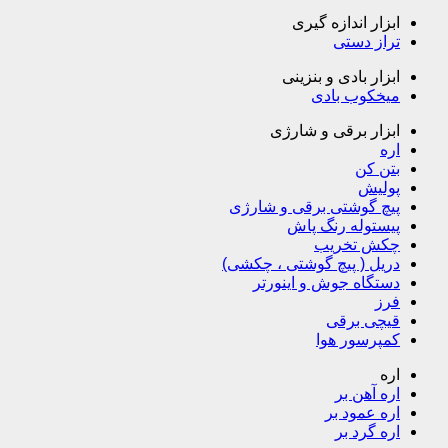
ابزار اندازه گیری
تراز دستی
ابزار بادی و بنزینی
میخکوب بادی
ابزار برقی و شارژی
اره
بتن کن
پولیش
پیچ گوشتی برقی و شارژی
پیستوله رنگ پاش
چکش تخریب
دریل ( پیچ گوشتی ، چکشی)
دستگاه جوش و اینورتر
فرز
قیچی برقی
کمپرسور هوا
اره
اره آهن بر
اره عمود بر
اره گرد بر