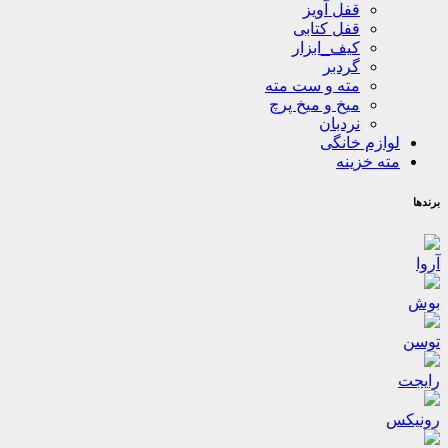
قفل آویز
قفل کتابی
کیف_ابزار
گردبر
مته و ست مته
میخ و میخ پرچ
نردبان
لوازم خانگی
مته خزینه
برندها
آروا
بوش
توسن
رایجت
رونیکس