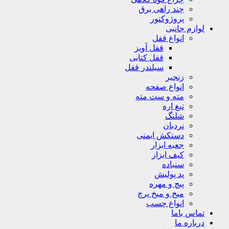
چند راهی برق
پروژوکتور
لوازم جانبی
انواع قفل
قفل آویز
قفل کتابی
سیلندر قفل
زنجیر
انواع صفحه
مته و ست مته
تیغ اره
شلنگ
نردبان
دستکش ایمنی
جعبه ابزار
کیف ابزار
سنباده
پد پولیش
پیچ و مهره
میخ و میخ پرچ
انواع چسب
تماس باما
درباره ما