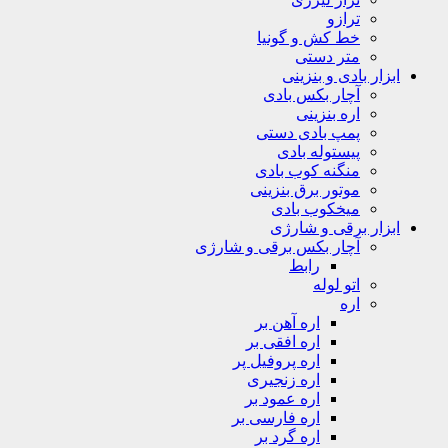
ترازو
خط کش و گونیا
متر دستی
ابزار بادی و بنزینی
آچار بکس بادی
اره بنزینی
پمپ بادی دستی
پیستوله بادی
منگنه کوب بادی
موتور برق بنزینی
میخکوب بادی
ابزار برقی و شارژی
آچار بکس برقی و شارژی
رابط
اتو لوله
اره
اره آهن بر
اره افقی بر
اره پروفیل پر
اره زنجیری
اره عمود بر
اره فارسی بر
اره گرد بر