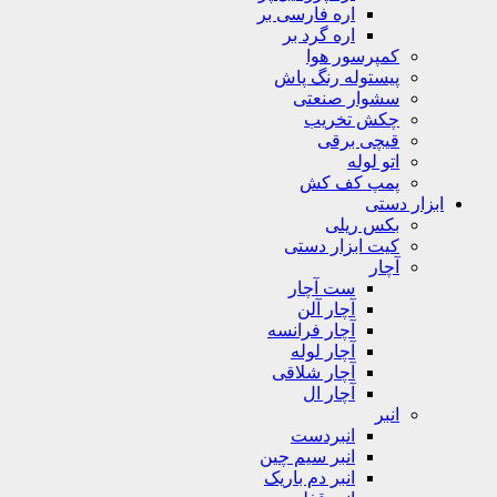
اره فارسی بر
اره گرد بر
کمپرسور هوا
پیستوله رنگ پاش
سشوار صنعتی
چکش تخریب
قیچی برقی
اتو لوله
پمپ کف کش
ابزار دستی
بکس ریلی
کیت ابزار دستی
آچار
ست آچار
آچار آلن
آچار فرانسه
آچار لوله
آچار شلاقی
آچار ال
انبر
انبردست
انبر سیم چین
انبر دم باریک