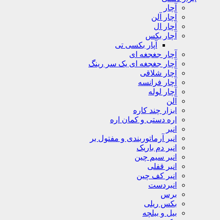
آچار
آچار آلن
آچار ال
آچار بکس
آپار بکسی تی
آچار جغجغه ای
آچار جغجغه ای یک سر رینگ
آچار شلاقی
آچار فرانسه
آچار لوله
آلن
ابزار چند کاره
اره دستی و کمان اره
انبر
انبر آرماتوربندی و مفتول بر
انبر دم باریک
انبر سیم چین
انبر قفلی
انبر کف چین
انبردست
برس
بکس ریلی
بیل و بیلچه