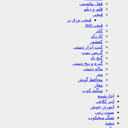
قفل ماشینی
قلم و دیلم
قیچی
قیچی ورق بر
قیچیpvc
کاتر
کاردک
کفشور
کیت ابزار دستی
گریس پمپ
گیچ باد
گیره و پیج دستی
ماله دستی
متر
محافظ گوش
مغار
منگنه کوب
اچارشمع
انبر کلاغی
اینورتر جوش
بست زیپی
تفنگ میخکوب
تیشه