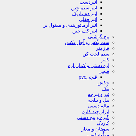
انبردست
انبر سیم چین
انبر دم باریک
انبر قفلی
انبر آرماتوربندی و مفتول بر
انبر کف چین
پیچ گوشتی
ست بکس و آچار بکس
فازمتر
سیم لخت کن
کاتر
اره دستی و کمان اره
قیچی
قیچیpvc
چکش
پتک
تبر و تبرچه
بیل و بیلچه
ماله دستی
ابزار چند کاره
گیره و پیج دستی
کاردک
سوهان و مغار
منگنه کوب