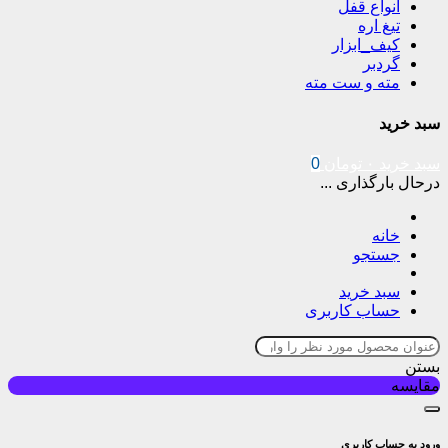
انواع قفل
تیغ اره
کیف_ابزار
گردبر
مته و ست مته
سبد خرید
سبد خرید
۰
تومان
0
درحال بارگذاری ...
خانه
جستجو
سبد خرید
حساب کاربری
بستن
مقایسه
ورود به حساب کاربری