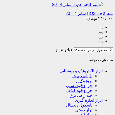
مته کاجی HQS سایز 4 – 20
۲۴۰,۰۰۰
تومان
فیلتر نتایج
دسته های محصولات
ابزار الکترونیک و روشنایی
ال ای دی ها
پروژوکتور
چراغ قوه دستی
چراغ قوه کلاهی
چند راهی برق
ابزار اندازه گیری
باسکول دیجیتال
تراز دستی
تراز لیزری