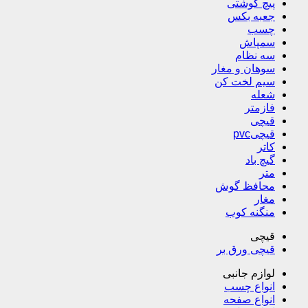
پیچ گوشتی
جعبه بکس
چسب
سمپاش
سه نظام
سوهان و مغار
سیم لخت کن
شعله
فازمتر
قیچی
قیچیpvc
کاتر
گیچ باد
متر
محافظ گوش
مغار
منگنه کوب
قیچی
قیچی ورق بر
لوازم جانبی
انواع چسب
انواع صفحه