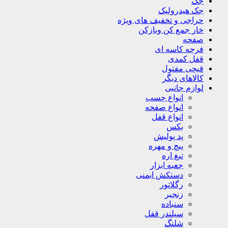
جک
جک هیدرولیک
حراجی و تخفیف های ویژه
خار جمع کن وبازکن
صفحه
فرچه کاسه ای
قفل کمدی
قیچی مفتول
کالاهای دیگر
لوازم جانبی
انواع چسب
انواع صفحه
انواع قفل
بکس
پد پولیش
پیچ و مهره
تیغ اره
جعبه ابزار
دستکش ایمنی
رگلاتور
زنجیر
سنباده
سیلندر قفل
شلنگ