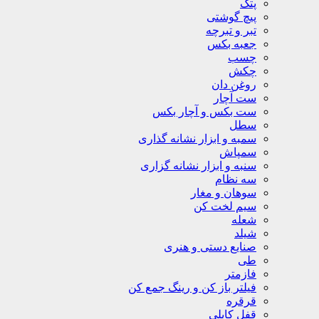
پتک
پیچ گوشتی
تبر و تبرچه
جعبه بکس
چسب
چکش
روغن دان
ست آچار
ست بکس و آچار بکس
سطل
سمبه و ابزار نشانه گذاری
سمپاش
سنبه و ابزار نشانه گزاری
سه نظام
سوهان و مغار
سیم لخت کن
شعله
شیلد
صنایع دستی و هنری
طی
فازمتر
فیلتر باز کن و رینگ جمع کن
قرقره
قفل کابلی