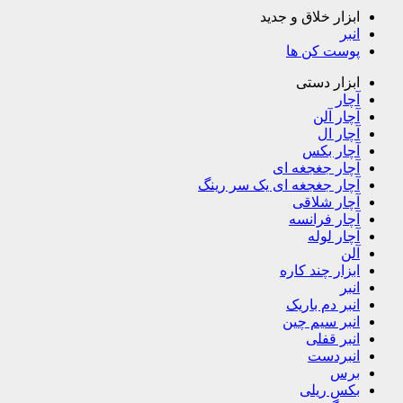
ابزار خلاق و جدید
انبر
پوست کن ها
ابزار دستی
آچار
آچار آلن
آچار ال
آچار بکس
آچار جغجغه ای
آچار جغجغه ای یک سر رینگ
آچار شلاقی
آچار فرانسه
آچار لوله
آلن
ابزار چند کاره
انبر
انبر دم باریک
انبر سیم چین
انبر قفلی
انبردست
برس
بکس ریلی