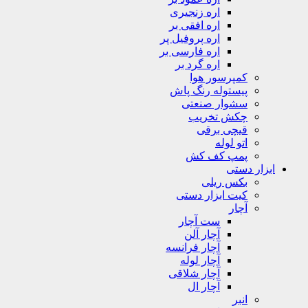
اره زنجیری
اره افقی بر
اره پروفیل پر
اره فارسی بر
اره گرد بر
کمپرسور هوا
پیستوله رنگ پاش
سشوار صنعتی
چکش تخریب
قیچی برقی
اتو لوله
پمپ کف کش
ابزار دستی
بکس ریلی
کیت ابزار دستی
آچار
ست آچار
آچار آلن
آچار فرانسه
آچار لوله
آچار شلاقی
آچار ال
انبر