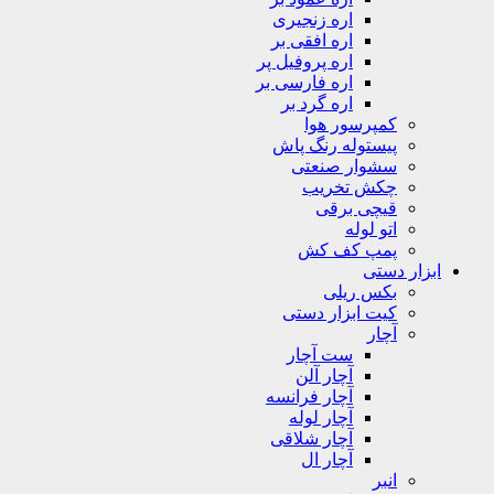
اره زنجیری
اره افقی بر
اره پروفیل پر
اره فارسی بر
اره گرد بر
کمپرسور هوا
پیستوله رنگ پاش
سشوار صنعتی
چکش تخریب
قیچی برقی
اتو لوله
پمپ کف کش
ابزار دستی
بکس ریلی
کیت ابزار دستی
آچار
ست آچار
آچار آلن
آچار فرانسه
آچار لوله
آچار شلاقی
آچار ال
انبر