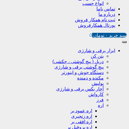
انواع چسب
تماس باما
درباره ما
ثبت نام همکار فروش
پورتال همکارفروش
سبد خرید
۰
تومان
0
ابزار برقی و شارژی
بتن کن
دریل ( پیچ گوشتی ، چکشی)
پیچ گوشتی برقی و شارژی
دستگاه جوش و اینورتر
مکنده و دمنده
پولیش
آچار بکس برقی و شارژی
کارواش
فرز
اره
اره عمود بر
اره زنجیری
اره افقی بر
اره پروفیل پر