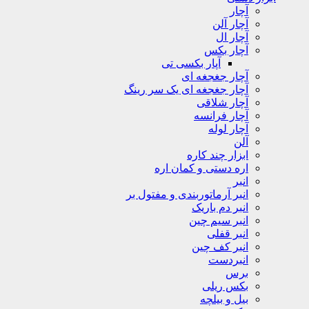
آچار
آچار آلن
آچار ال
آچار بکس
آپار بکسی تی
آچار جغجغه ای
آچار جغجغه ای یک سر رینگ
آچار شلاقی
آچار فرانسه
آچار لوله
آلن
ابزار چند کاره
اره دستی و کمان اره
انبر
انبر آرماتوربندی و مفتول بر
انبر دم باریک
انبر سیم چین
انبر قفلی
انبر کف چین
انبردست
برس
بکس ریلی
بیل و بیلچه