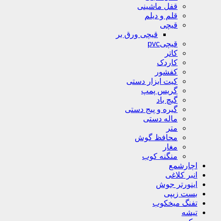
قفل ماشینی
قلم و دیلم
قیچی
قیچی ورق بر
قیچیpvc
کاتر
کاردک
کفشور
کیت ابزار دستی
گریس پمپ
گیچ باد
گیره و پیج دستی
ماله دستی
متر
محافظ گوش
مغار
منگنه کوب
اچارشمع
انبر کلاغی
اینورتر جوش
بست زیپی
تفنگ میخکوب
تیشه