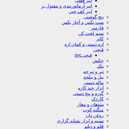
انبر قفلی
انبر آرماتوربندی و مفتول بر
انبر کف چین
پیچ گوشتی
ست بکس و آچار بکس
فازمتر
سیم لخت کن
کاتر
اره دستی و کمان اره
قیچی
قیچیpvc
چکش
پتک
تبر و تبرچه
بیل و بیلچه
ماله دستی
ابزار چند کاره
گیره و پیج دستی
کاردک
سوهان و مغار
منگنه کوب
روغن دان
سنبه و ابزار نشانه گزاری
قلم و دیلم