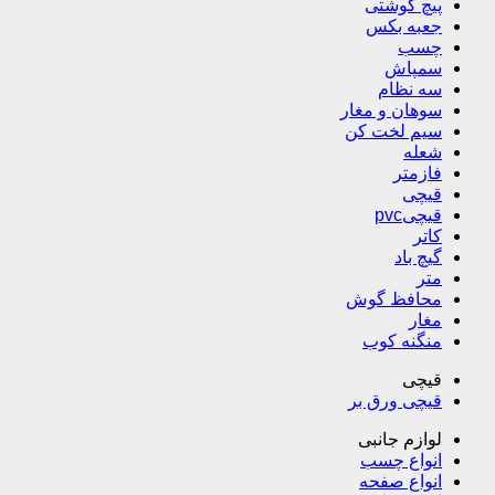
پیچ گوشتی
جعبه بکس
چسب
سمپاش
سه نظام
سوهان و مغار
سیم لخت کن
شعله
فازمتر
قیچی
قیچیpvc
کاتر
گیچ باد
متر
محافظ گوش
مغار
منگنه کوب
قیچی
قیچی ورق بر
لوازم جانبی
انواع چسب
انواع صفحه