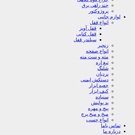
چند راهی برق
پروژوکتور
لوازم جانبی
انواع قفل
قفل آویز
قفل کتابی
سیلندر قفل
زنجیر
انواع صفحه
مته و ست مته
تیغ اره
شلنگ
نردبان
دستکش ایمنی
جعبه ابزار
کیف ابزار
سنباده
پد پولیش
پیچ و مهره
میخ و میخ پرچ
انواع چسب
تماس باما
درباره ما