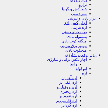
ترازو
خط کش و گونیا
متر دستی
ابزار بادی و بنزینی
آچار بکس بادی
اره بنزینی
پمپ بادی دستی
پیستوله بادی
منگنه کوب بادی
موتور برق بنزینی
میخکوب بادی
ابزار برقی و شارژی
آچار بکس برقی و شارژی
رابط
اتو لوله
اره
اره آهن بر
اره افقی بر
اره پروفیل پر
اره زنجیری
اره عمود بر
اره فارسی بر
اره گرد بر