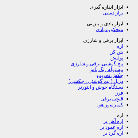
ابزار اندازه گیری
تراز دستی
ابزار بادی و بنزینی
میخکوب بادی
ابزار برقی و شارژی
اره
بتن کن
پولیش
پیچ گوشتی برقی و شارژی
پیستوله رنگ پاش
چکش تخریب
دریل ( پیچ گوشتی ، چکشی)
دستگاه جوش و اینورتر
فرز
قیچی برقی
کمپرسور هوا
اره
اره آهن بر
اره عمود بر
اره گرد بر