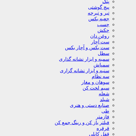
پتک
پیچ گوشتی
تبر و تبرچه
جعبه بکس
چسب
چکش
روغن دان
ست آچار
ست بکس و آچار بکس
سطل
سمبه و ابزار نشانه گذاری
سمپاش
سنبه و ابزار نشانه گزاری
سه نظام
سوهان و مغار
سیم لخت کن
شعله
شیلد
صنایع دستی و هنری
طی
فازمتر
فیلتر باز کن و رینگ جمع کن
قرقره
قفل کابلی