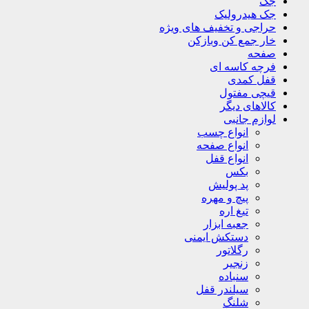
جک
جک هیدرولیک
حراجی و تخفیف های ویژه
خار جمع کن وبازکن
صفحه
فرچه کاسه ای
قفل کمدی
قیچی مفتول
کالاهای دیگر
لوازم جانبی
انواع چسب
انواع صفحه
انواع قفل
بکس
پد پولیش
پیچ و مهره
تیغ اره
جعبه ابزار
دستکش ایمنی
رگلاتور
زنجیر
سنباده
سیلندر قفل
شلنگ