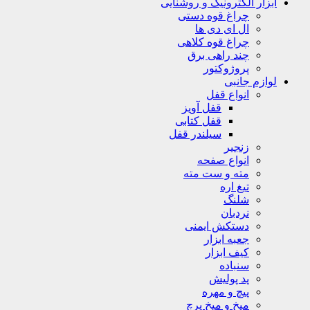
ابزار الکترونیک و روشنایی
چراغ قوه دستی
ال ای دی ها
چراغ قوه کلاهی
چند راهی برق
پروژوکتور
لوازم جانبی
انواع قفل
قفل آویز
قفل کتابی
سیلندر قفل
زنجیر
انواع صفحه
مته و ست مته
تیغ اره
شلنگ
نردبان
دستکش ایمنی
جعبه ابزار
کیف ابزار
سنباده
پد پولیش
پیچ و مهره
میخ و میخ پرچ