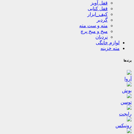
قفل آویز
قفل کتابی
کیف_ابزار
گردبر
مته و ست مته
میخ و میخ پرچ
نردبان
لوازم خانگی
مته خزینه
برندها
آروا
بوش
توسن
رایجت
رونیکس