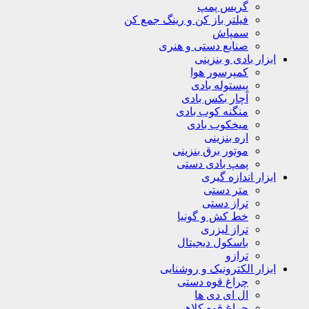
گریس پمپ
فیلتر باز کن و رینگ جمع کن
سمپاش
صنایع دستی و هنری
ابزار بادی و بنزینی
کمپرسور هوا
پیستوله بادی
آچار بکس بادی
منگنه کوب بادی
میخکوب بادی
اره بنزینی
موتور برق بنزینی
پمپ بادی دستی
ابزار اندازه گیری
متر دستی
تراز دستی
خط کش و گونیا
تراز لیزری
باسکول دیجیتال
ترازو
ابزار الکترونیک و روشنایی
چراغ قوه دستی
ال ای دی ها
چراغ قوه کلاهی