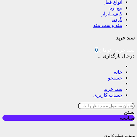
انواع قفل
تیغ اره
کیف_ابزار
گردبر
مته و ست مته
سبد خرید
سبد خرید
۰
تومان
0
درحال بارگذاری ...
خانه
جستجو
سبد خرید
حساب کاربری
بستن
مقایسه
ورود به حساب کاربری