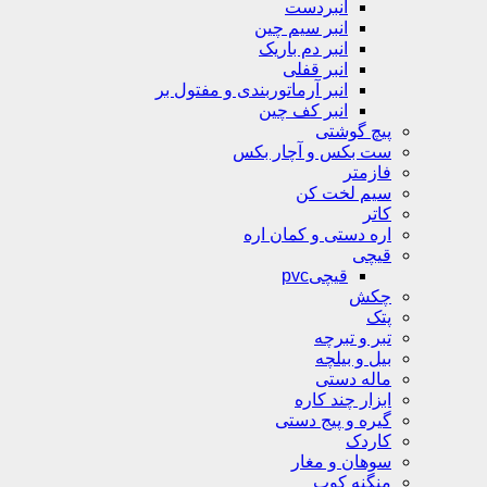
انبردست
انبر سیم چین
انبر دم باریک
انبر قفلی
انبر آرماتوربندی و مفتول بر
انبر کف چین
پیچ گوشتی
ست بکس و آچار بکس
فازمتر
سیم لخت کن
کاتر
اره دستی و کمان اره
قیچی
قیچیpvc
چکش
پتک
تبر و تبرچه
بیل و بیلچه
ماله دستی
ابزار چند کاره
گیره و پیج دستی
کاردک
سوهان و مغار
منگنه کوب