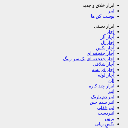
ابزار خلاق و جدید
انبر
پوست کن ها
ابزار دستی
آچار
آچار آلن
آچار ال
آچار بکس
آچار جغجغه ای
آچار جغجغه ای یک سر رینگ
آچار شلاقی
آچار فرانسه
آچار لوله
آلن
ابزار چند کاره
انبر
انبر دم باریک
انبر سیم چین
انبر قفلی
انبردست
برس
بکس ریلی