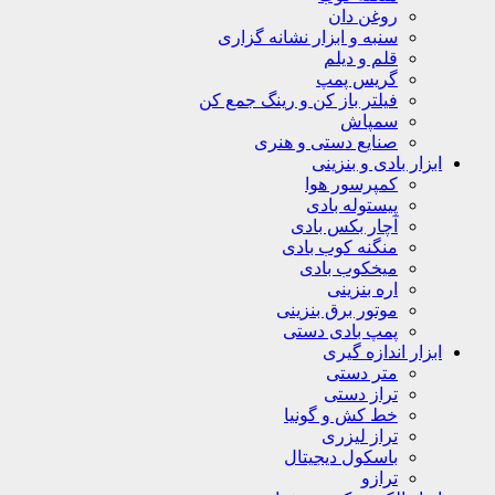
روغن دان
سنبه و ابزار نشانه گزاری
قلم و دیلم
گریس پمپ
فیلتر باز کن و رینگ جمع کن
سمپاش
صنایع دستی و هنری
ابزار بادی و بنزینی
کمپرسور هوا
پیستوله بادی
آچار بکس بادی
منگنه کوب بادی
میخکوب بادی
اره بنزینی
موتور برق بنزینی
پمپ بادی دستی
ابزار اندازه گیری
متر دستی
تراز دستی
خط کش و گونیا
تراز لیزری
باسکول دیجیتال
ترازو