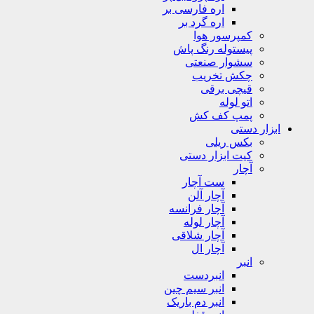
اره فارسی بر
اره گرد بر
کمپرسور هوا
پیستوله رنگ پاش
سشوار صنعتی
چکش تخریب
قیچی برقی
اتو لوله
پمپ کف کش
ابزار دستی
بکس ریلی
کیت ابزار دستی
آچار
ست آچار
آچار آلن
آچار فرانسه
آچار لوله
آچار شلاقی
آچار ال
انبر
انبردست
انبر سیم چین
انبر دم باریک