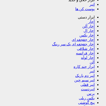
انبر
پوست کن ها
ابزار دستی
آچار
آچار آلن
آچار ال
آچار بکس
آچار جغجغه ای
آچار جغجغه ای یک سر رینگ
آچار شلاقی
آچار فرانسه
آچار لوله
آلن
ابزار چند کاره
انبر
انبر دم باریک
انبر سیم چین
انبر قفلی
انبردست
برس
بکس ریلی
پیچ گوشتی