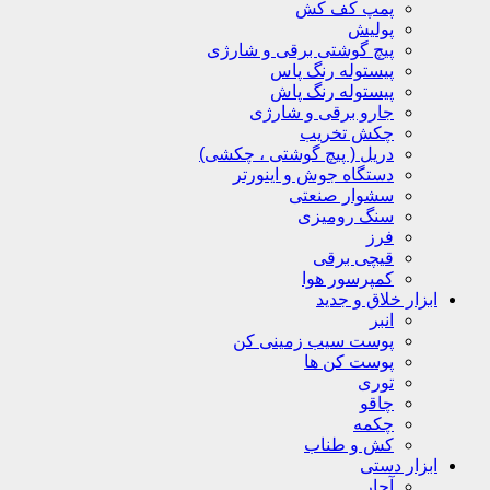
پمپ کف کش
پولیش
پیچ گوشتی برقی و شارژی
پیستوله رنگ پاس
پیستوله رنگ پاش
جارو برقی و شارژی
چکش تخریب
دریل ( پیچ گوشتی ، چکشی)
دستگاه جوش و اینورتر
سشوار صنعتی
سنگ رومیزی
فرز
قیچی برقی
کمپرسور هوا
ابزار خلاق و جدید
انبر
پوست سیب زمینی کن
پوست کن ها
توری
چاقو
چکمه
کش و طناب
ابزار دستی
آچار