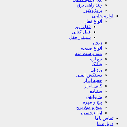
چند راهی برق
پروژوکتور
لوازم جانبی
انواع قفل
قفل آویز
قفل کتابی
سیلندر قفل
زنجیر
انواع صفحه
مته و ست مته
تیغ اره
شلنگ
نردبان
دستکش ایمنی
جعبه ابزار
کیف ابزار
سنباده
پد پولیش
پیچ و مهره
میخ و میخ پرچ
انواع چسب
تماس باما
درباره ما