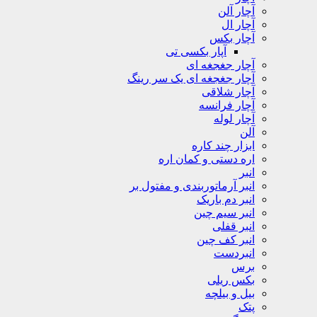
آچار آلن
آچار ال
آچار بکس
آپار بکسی تی
آچار جغجغه ای
آچار جغجغه ای یک سر رینگ
آچار شلاقی
آچار فرانسه
آچار لوله
آلن
ابزار چند کاره
اره دستی و کمان اره
انبر
انبر آرماتوربندی و مفتول بر
انبر دم باریک
انبر سیم چین
انبر قفلی
انبر کف چین
انبردست
برس
بکس ریلی
بیل و بیلچه
پتک