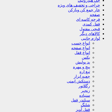
جک هیدرولیک
حراجی و تخفیف های ویژه
خار جمع کن وبازکن
صفحه
فرچه کاسه ای
قفل کمدی
قیچی مفتول
کالاهای دیگر
لوازم جانبی
انواع چسب
انواع صفحه
انواع قفل
بکس
پد پولیش
پیچ و مهره
تیغ اره
جعبه ابزار
دستکش ایمنی
رگلاتور
زنجیر
سنباده
سیلندر قفل
شلنگ
قفل آویز