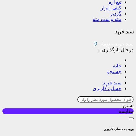
تیغ اره
کیف_ابزار
گردبر
مته و ست مته
سبد خرید
سبد خرید
۰
تومان
0
درحال بارگذاری ...
خانه
جستجو
سبد خرید
حساب کاربری
بستن
مقایسه
ورود به حساب کاربری