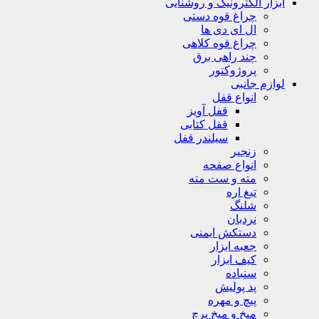
ابزار الکترونیک و روشنایی
چراغ قوه دستی
ال ای دی ها
چراغ قوه کلاهی
چند راهی برق
پروژوکتور
لوازم جانبی
انواع قفل
قفل آویز
قفل کتابی
سیلندر قفل
زنجیر
انواع صفحه
مته و ست مته
تیغ اره
شلنگ
نردبان
دستکش ایمنی
جعبه ابزار
کیف ابزار
سنباده
پد پولیش
پیچ و مهره
میخ و میخ پرچ