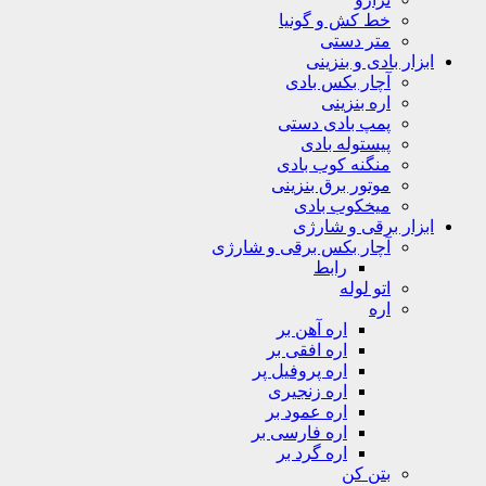
خط کش و گونیا
متر دستی
ابزار بادی و بنزینی
آچار بکس بادی
اره بنزینی
پمپ بادی دستی
پیستوله بادی
منگنه کوب بادی
موتور برق بنزینی
میخکوب بادی
ابزار برقی و شارژی
آچار بکس برقی و شارژی
رابط
اتو لوله
اره
اره آهن بر
اره افقی بر
اره پروفیل پر
اره زنجیری
اره عمود بر
اره فارسی بر
اره گرد بر
بتن کن