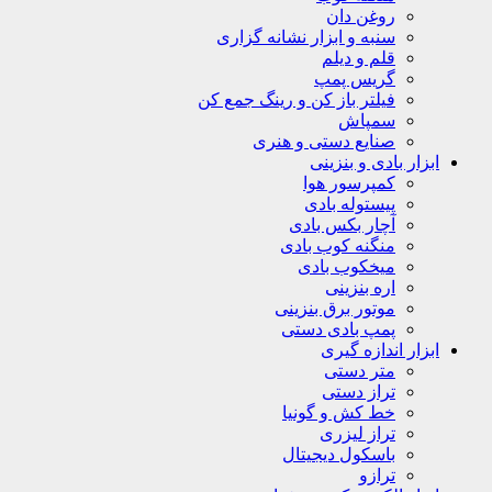
روغن دان
سنبه و ابزار نشانه گزاری
قلم و دیلم
گریس پمپ
فیلتر باز کن و رینگ جمع کن
سمپاش
صنایع دستی و هنری
ابزار بادی و بنزینی
کمپرسور هوا
پیستوله بادی
آچار بکس بادی
منگنه کوب بادی
میخکوب بادی
اره بنزینی
موتور برق بنزینی
پمپ بادی دستی
ابزار اندازه گیری
متر دستی
تراز دستی
خط کش و گونیا
تراز لیزری
باسکول دیجیتال
ترازو