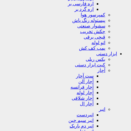
اره فارسی بر
اره گرد بر
کمپرسور هوا
پیستوله رنگ پاش
سشوار صنعتی
چکش تخریب
قیچی برقی
اتو لوله
پمپ کف کش
ابزار دستی
بکس ریلی
کیت ابزار دستی
آچار
ست آچار
آچار آلن
آچار فرانسه
آچار لوله
آچار شلاقی
آچار ال
انبر
انبردست
انبر سیم چین
انبر دم باریک