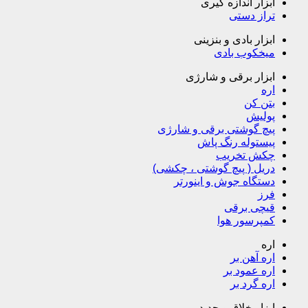
ابزار اندازه گیری
تراز دستی
ابزار بادی و بنزینی
میخکوب بادی
ابزار برقی و شارژی
اره
بتن کن
پولیش
پیچ گوشتی برقی و شارژی
پیستوله رنگ پاش
چکش تخریب
دریل ( پیچ گوشتی ، چکشی)
دستگاه جوش و اینورتر
فرز
قیچی برقی
کمپرسور هوا
اره
اره آهن بر
اره عمود بر
اره گرد بر
ابزار خلاق و جدید