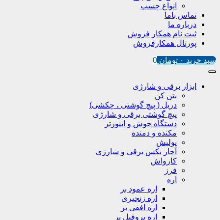
انواع چسب
تماس باما
درباره ما
ثبت نام همکار فروش
پورتال همکارفروش
سبد خرید
۰
تومان
0
ابزار برقی و شارژی
بتن کن
دریل ( پیچ گوشتی ، چکشی)
پیچ گوشتی برقی و شارژی
دستگاه جوش و اینورتر
مکنده و دمنده
پولیش
آچار بکس برقی و شارژی
کارواش
فرز
اره
اره عمود بر
اره زنجیری
اره افقی بر
اره پروفیل پر