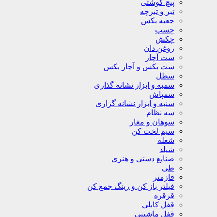
پیچ گوشتی
تبر و تبرچه
جعبه بکس
چسب
چکش
روغن دان
ست آچار
ست بکس و آچار بکس
سطل
سمبه و ابزار نشانه گذاری
سمپاش
سنبه و ابزار نشانه گزاری
سه نظام
سوهان و مغار
سیم لخت کن
شعله
شیلد
صنایع دستی و هنری
طی
فازمتر
فیلتر باز کن و رینگ جمع کن
قرقره
قفل کابلی
قفل ماشینی