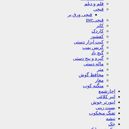
قلم و دیلم
قیچی
قیچی ورق بر
قیچیpvc
کاتر
کاردک
کفشور
کیت ابزار دستی
گریس پمپ
گیچ باد
گیره و پیج دستی
ماله دستی
متر
محافظ گوش
مغار
منگنه کوب
اچارشمع
انبر کلاغی
اینورتر جوش
بست زیپی
تفنگ میخکوب
تیشه
جک