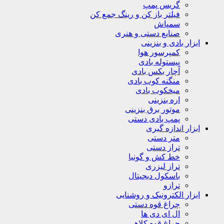
گریس پمپ
فیلتر باز کن و رینگ جمع کن
سمپاش
صنایع دستی و هنری
ابزار بادی و بنزینی
کمپرسور هوا
پیستوله بادی
آچار بکس بادی
منگنه کوب بادی
میخکوب بادی
اره بنزینی
موتور برق بنزینی
پمپ بادی دستی
ابزار اندازه گیری
متر دستی
تراز دستی
خط کش و گونیا
تراز لیزری
باسکول دیجیتال
ترازو
ابزار الکترونیک و روشنایی
چراغ قوه دستی
ال ای دی ها
چراغ قوه کلاهی