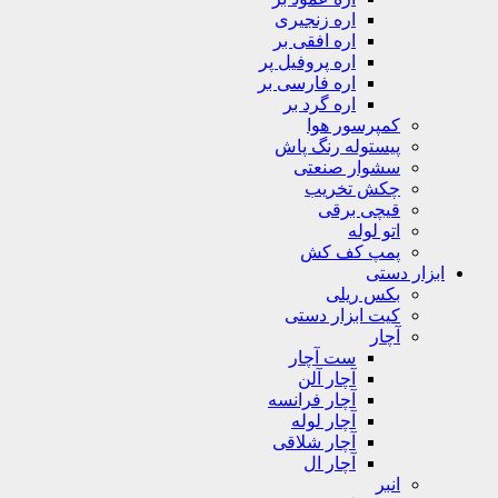
اره زنجیری
اره افقی بر
اره پروفیل پر
اره فارسی بر
اره گرد بر
کمپرسور هوا
پیستوله رنگ پاش
سشوار صنعتی
چکش تخریب
قیچی برقی
اتو لوله
پمپ کف کش
ابزار دستی
بکس ریلی
کیت ابزار دستی
آچار
ست آچار
آچار آلن
آچار فرانسه
آچار لوله
آچار شلاقی
آچار ال
انبر