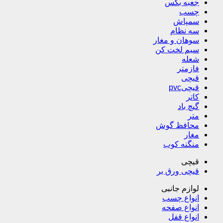
جعبه بکس
چسب
سمپاش
سه نظام
سوهان و مغار
سیم لخت کن
شعله
فازمتر
قیچی
قیچیpvc
کاتر
گیچ باد
متر
محافظ گوش
مغار
منگنه کوب
قیچی
قیچی ورق بر
لوازم جانبی
انواع چسب
انواع صفحه
انواع قفل