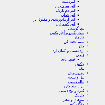
انبردست
انبر سیم چین
انبر دم باریک
انبر قفلی
انبر آرماتوربندی و مفتول بر
انبر کف چین
پیچ گوشتی
ست بکس و آچار بکس
فازمتر
سیم لخت کن
کاتر
اره دستی و کمان اره
قیچی
قیچیpvc
چکش
پتک
تبر و تبرچه
بیل و بیلچه
ماله دستی
ابزار چند کاره
گیره و پیج دستی
کاردک
سوهان و مغار
منگنه کوب