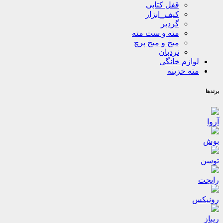
قفل کتابی
کیف_ابزار
گردبر
مته و ست مته
میخ و میخ پرچ
نردبان
لوازم خانگی
مته خزینه
برندها
آروا
بوش
توسن
رایجت
رونیکس
ریباز