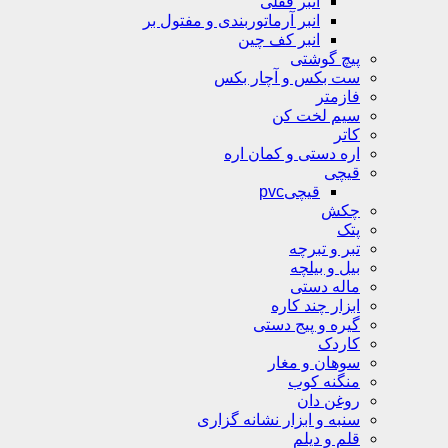
انبر قفلی
انبر آرماتوربندی و مفتول بر
انبر کف چین
پیچ گوشتی
ست بکس و آچار بکس
فازمتر
سیم لخت کن
کاتر
اره دستی و کمان اره
قیچی
قیچیpvc
چکش
پتک
تبر و تبرچه
بیل و بیلچه
ماله دستی
ابزار چند کاره
گیره و پیج دستی
کاردک
سوهان و مغار
منگنه کوب
روغن دان
سنبه و ابزار نشانه گزاری
قلم و دیلم