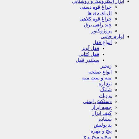
ابزار الکترونیک و روشنایی
چراغ قوه دستی
ال ای دی ها
چراغ قوه کلاهی
چند راهی برق
پروژوکتور
لوازم جانبی
انواع قفل
قفل آویز
قفل کتابی
سیلندر قفل
زنجیر
انواع صفحه
مته و ست مته
تیغ اره
شلنگ
نردبان
دستکش ایمنی
جعبه ابزار
کیف ابزار
سنباده
پد پولیش
پیچ و مهره
میخ و میخ پرچ