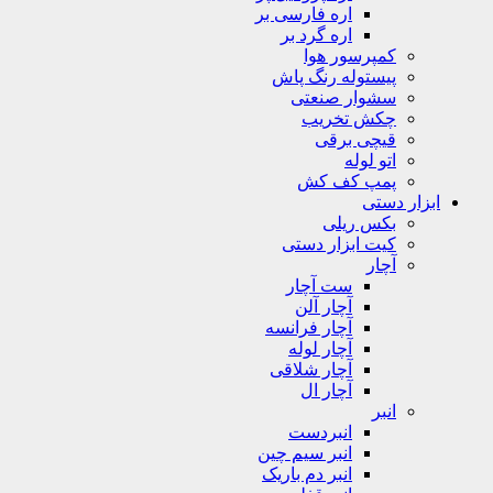
اره فارسی بر
اره گرد بر
کمپرسور هوا
پیستوله رنگ پاش
سشوار صنعتی
چکش تخریب
قیچی برقی
اتو لوله
پمپ کف کش
ابزار دستی
بکس ریلی
کیت ابزار دستی
آچار
ست آچار
آچار آلن
آچار فرانسه
آچار لوله
آچار شلاقی
آچار ال
انبر
انبردست
انبر سیم چین
انبر دم باریک