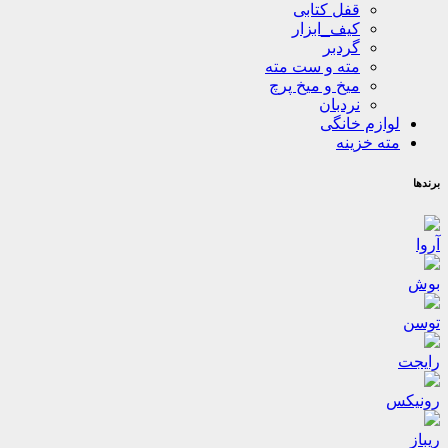
قفل کتابی
کیف_ابزار
گردبر
مته و ست مته
میخ و میخ پرچ
نردبان
لوازم خانگی
مته خزینه
برندها
آروا
بوش
توسن
رایجت
رونیکس
ریباز