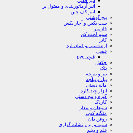
انبر قفلی
انبر آرماتوربندی و مفتول بر
انبر کف چین
پیچ گوشتی
ست بکس و آچار بکس
فازمتر
سیم لخت کن
کاتر
اره دستی و کمان اره
قیچی
قیچیpvc
چکش
پتک
تبر و تبرچه
بیل و بیلچه
ماله دستی
ابزار چند کاره
گیره و پیج دستی
کاردک
سوهان و مغار
منگنه کوب
روغن دان
سنبه و ابزار نشانه گزاری
قلم و دیلم