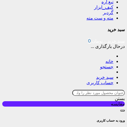
تیغ اره
کیف_ابزار
گردبر
مته و ست مته
سبد خرید
سبد خرید
۰
تومان
0
درحال بارگذاری ...
خانه
جستجو
سبد خرید
حساب کاربری
بستن
مقایسه
ورود به حساب کاربری