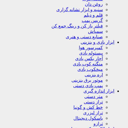
روغن دان
سنبه و ابزار نشانه گزاری
قلم و دیلم
گریس پمپ
فیلتر باز کن و رینگ جمع کن
سمپاش
صنایع دستی و هنری
ابزار بادی و بنزینی
کمپرسور هوا
پیستوله بادی
آچار بکس بادی
منگنه کوب بادی
میخکوب بادی
اره بنزینی
موتور برق بنزینی
پمپ بادی دستی
ابزار اندازه گیری
متر دستی
تراز دستی
خط کش و گونیا
تراز لیزری
باسکول دیجیتال
ترازو