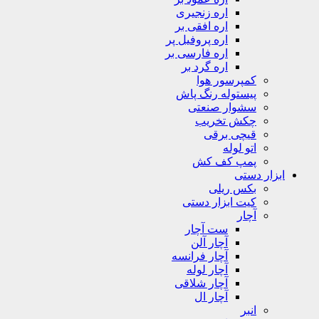
اره زنجیری
اره افقی بر
اره پروفیل پر
اره فارسی بر
اره گرد بر
کمپرسور هوا
پیستوله رنگ پاش
سشوار صنعتی
چکش تخریب
قیچی برقی
اتو لوله
پمپ کف کش
ابزار دستی
بکس ریلی
کیت ابزار دستی
آچار
ست آچار
آچار آلن
آچار فرانسه
آچار لوله
آچار شلاقی
آچار ال
انبر