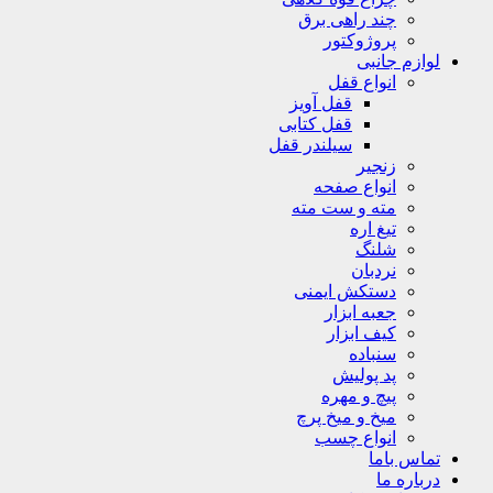
چند راهی برق
پروژوکتور
لوازم جانبی
انواع قفل
قفل آویز
قفل کتابی
سیلندر قفل
زنجیر
انواع صفحه
مته و ست مته
تیغ اره
شلنگ
نردبان
دستکش ایمنی
جعبه ابزار
کیف ابزار
سنباده
پد پولیش
پیچ و مهره
میخ و میخ پرچ
انواع چسب
تماس باما
درباره ما