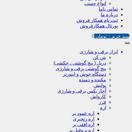
انواع چسب
تماس باما
درباره ما
ثبت نام همکار فروش
پورتال همکارفروش
سبد خرید
۰
تومان
0
ابزار برقی و شارژی
بتن کن
دریل ( پیچ گوشتی ، چکشی)
پیچ گوشتی برقی و شارژی
دستگاه جوش و اینورتر
مکنده و دمنده
پولیش
آچار بکس برقی و شارژی
کارواش
فرز
اره
اره عمود بر
اره زنجیری
اره افقی بر
اره پروفیل پر