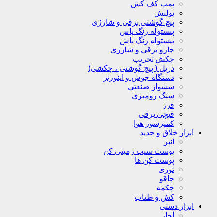
پمپ کف کش
پولیش
پیچ گوشتی برقی و شارژی
پیستوله رنگ پاس
پیستوله رنگ پاش
جارو برقی و شارژی
چکش تخریب
دریل ( پیچ گوشتی ، چکشی)
دستگاه جوش و اینورتر
سشوار صنعتی
سنگ رومیزی
فرز
قیچی برقی
کمپرسور هوا
ابزار خلاق و جدید
انبر
پوست سیب زمینی کن
پوست کن ها
توری
چاقو
چکمه
کش و طناب
ابزار دستی
آچار