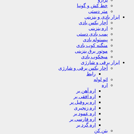
خط کش و گونیا
متر دستی
ابزار بادی و بنزینی
آچار بکس بادی
اره بنزینی
پمپ بادی دستی
پیستوله بادی
منگنه کوب بادی
موتور برق بنزینی
میخکوب بادی
ابزار برقی و شارژی
آچار بکس برقی و شارژی
رابط
اتو لوله
اره
اره آهن بر
اره افقی بر
اره پروفیل پر
اره زنجیری
اره عمود بر
اره فارسی بر
اره گرد بر
بتن کن