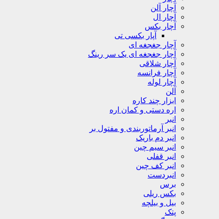
آچار آلن
آچار ال
آچار بکس
آپار بکسی تی
آچار جغجغه ای
آچار جغجغه ای یک سر رینگ
آچار شلاقی
آچار فرانسه
آچار لوله
آلن
ابزار چند کاره
اره دستی و کمان اره
انبر
انبر آرماتوربندی و مفتول بر
انبر دم باریک
انبر سیم چین
انبر قفلی
انبر کف چین
انبردست
برس
بکس ریلی
بیل و بیلچه
پتک