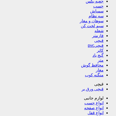
جعبه بکس
چسب
سمپاش
سه نظام
سوهان و مغار
سیم لخت کن
شعله
فازمتر
قیچی
قیچیpvc
کاتر
گیچ باد
متر
محافظ گوش
مغار
منگنه کوب
قیچی
قیچی ورق بر
لوازم جانبی
انواع چسب
انواع صفحه
انواع قفل