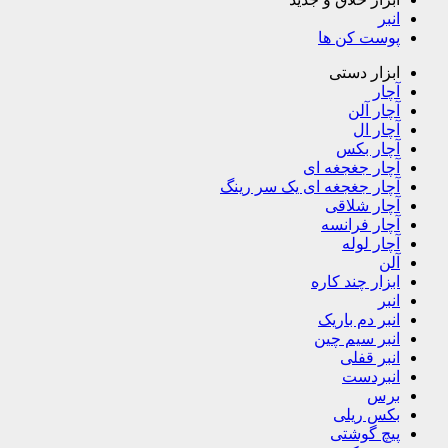
انبر
پوست کن ها
ابزار دستی
آچار
آچار آلن
آچار ال
آچار بکس
آچار جغجغه ای
آچار جغجغه ای یک سر رینگ
آچار شلاقی
آچار فرانسه
آچار لوله
آلن
ابزار چند کاره
انبر
انبر دم باریک
انبر سیم چین
انبر قفلی
انبردست
برس
بکس ریلی
پیچ گوشتی