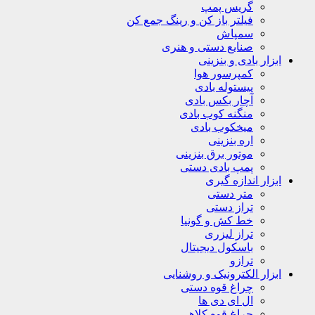
گریس پمپ
فیلتر باز کن و رینگ جمع کن
سمپاش
صنایع دستی و هنری
ابزار بادی و بنزینی
کمپرسور هوا
پیستوله بادی
آچار بکس بادی
منگنه کوب بادی
میخکوب بادی
اره بنزینی
موتور برق بنزینی
پمپ بادی دستی
ابزار اندازه گیری
متر دستی
تراز دستی
خط کش و گونیا
تراز لیزری
باسکول دیجیتال
ترازو
ابزار الکترونیک و روشنایی
چراغ قوه دستی
ال ای دی ها
چراغ قوه کلاهی