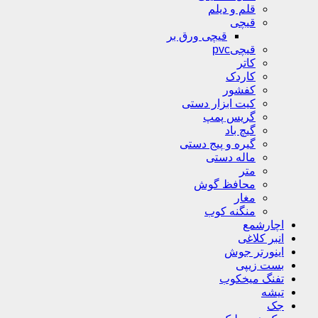
قلم و دیلم
قیچی
قیچی ورق بر
قیچیpvc
کاتر
کاردک
کفشور
کیت ابزار دستی
گریس پمپ
گیچ باد
گیره و پیج دستی
ماله دستی
متر
محافظ گوش
مغار
منگنه کوب
اچارشمع
انبر کلاغی
اینورتر جوش
بست زیپی
تفنگ میخکوب
تیشه
جک