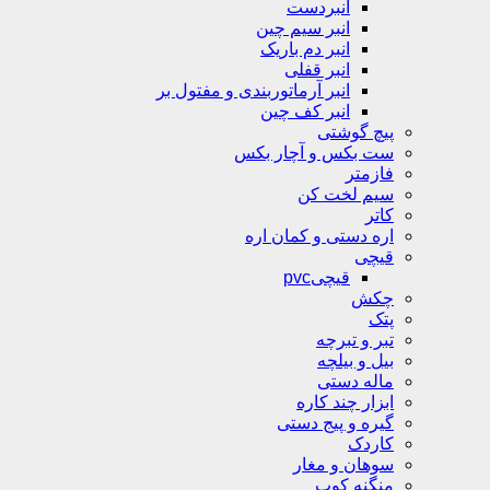
انبردست
انبر سیم چین
انبر دم باریک
انبر قفلی
انبر آرماتوربندی و مفتول بر
انبر کف چین
پیچ گوشتی
ست بکس و آچار بکس
فازمتر
سیم لخت کن
کاتر
اره دستی و کمان اره
قیچی
قیچیpvc
چکش
پتک
تبر و تبرچه
بیل و بیلچه
ماله دستی
ابزار چند کاره
گیره و پیج دستی
کاردک
سوهان و مغار
منگنه کوب