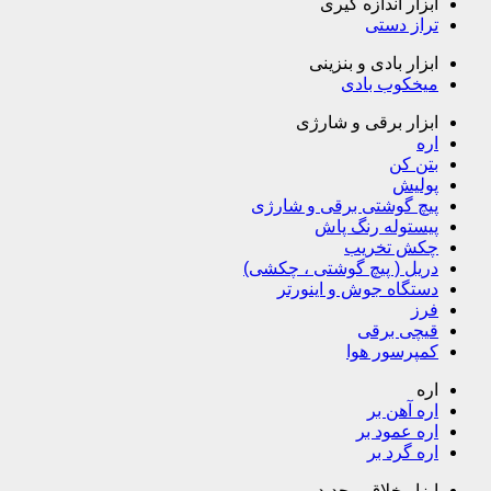
ابزار اندازه گیری
تراز دستی
ابزار بادی و بنزینی
میخکوب بادی
ابزار برقی و شارژی
اره
بتن کن
پولیش
پیچ گوشتی برقی و شارژی
پیستوله رنگ پاش
چکش تخریب
دریل ( پیچ گوشتی ، چکشی)
دستگاه جوش و اینورتر
فرز
قیچی برقی
کمپرسور هوا
اره
اره آهن بر
اره عمود بر
اره گرد بر
ابزار خلاق و جدید