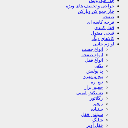
جک هیدرولیک
حراجی و تخفیف های ویژه
خار جمع کن وبازکن
صفحه
فرچه کاسه ای
قفل کمدی
قیچی مفتول
کالاهای دیگر
لوازم جانبی
انواع چسب
انواع صفحه
انواع قفل
بکس
پد پولیش
پیچ و مهره
تیغ اره
جعبه ابزار
دستکش ایمنی
رگلاتور
زنجیر
سنباده
سیلندر قفل
شلنگ
قفل آویز