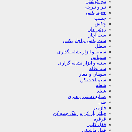
پیچ گوشتی
تبر و تبرچه
جعبه بکس
چسب
چکش
روغن دان
ست آچار
ست بکس و آچار بکس
سطل
سمبه و ابزار نشانه گذاری
سمپاش
سنبه و ابزار نشانه گزاری
سه نظام
سوهان و مغار
سیم لخت کن
شعله
شیلد
صنایع دستی و هنری
طی
فازمتر
فیلتر باز کن و رینگ جمع کن
قرقره
قفل کابلی
قفل ماشینی