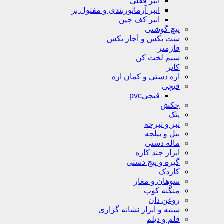
انبر قفلی
انبر آرماتوربندی و مفتول بر
انبر کف چین
پیچ گوشتی
ست بکس و آچار بکس
فازمتر
سیم لخت کن
کاتر
اره دستی و کمان اره
قیچی
قیچیpvc
چکش
پتک
تبر و تبرچه
بیل و بیلچه
ماله دستی
ابزار چند کاره
گیره و پیج دستی
کاردک
سوهان و مغار
منگنه کوب
روغن دان
سنبه و ابزار نشانه گزاری
قلم و دیلم