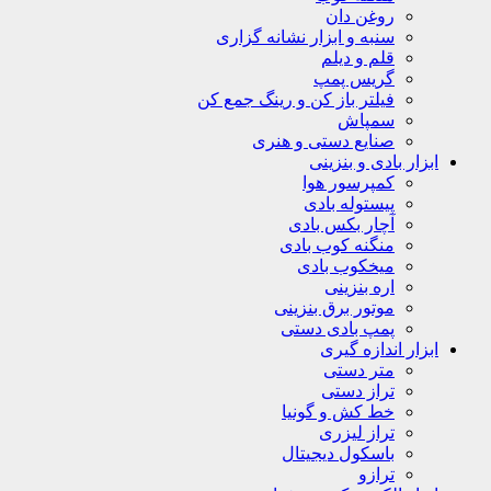
روغن دان
سنبه و ابزار نشانه گزاری
قلم و دیلم
گریس پمپ
فیلتر باز کن و رینگ جمع کن
سمپاش
صنایع دستی و هنری
ابزار بادی و بنزینی
کمپرسور هوا
پیستوله بادی
آچار بکس بادی
منگنه کوب بادی
میخکوب بادی
اره بنزینی
موتور برق بنزینی
پمپ بادی دستی
ابزار اندازه گیری
متر دستی
تراز دستی
خط کش و گونیا
تراز لیزری
باسکول دیجیتال
ترازو