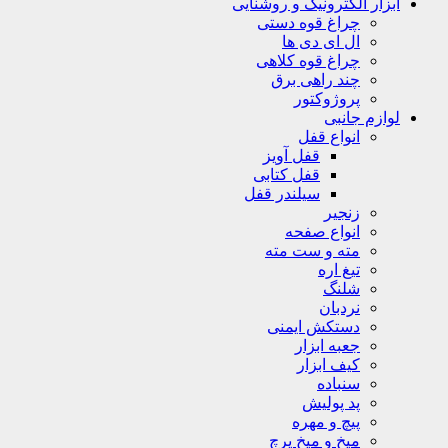
ابزار الکترونیک و روشنایی
چراغ قوه دستی
ال ای دی ها
چراغ قوه کلاهی
چند راهی برق
پروژوکتور
لوازم جانبی
انواع قفل
قفل آویز
قفل کتابی
سیلندر قفل
زنجیر
انواع صفحه
مته و ست مته
تیغ اره
شلنگ
نردبان
دستکش ایمنی
جعبه ابزار
کیف ابزار
سنباده
پد پولیش
پیچ و مهره
میخ و میخ پرچ