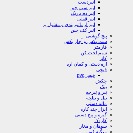
انبردست
انبر سیم چین
انبر دم باریک
انبر قفلی
انبر آرماتوربندی و مفتول بر
انبر کف چین
پیچ گوشتی
ست بکس و آچار بکس
فازمتر
سیم لخت کن
کاتر
اره دستی و کمان اره
قیچی
قیچیpvc
چکش
پتک
تبر و تبرچه
بیل و بیلچه
ماله دستی
ابزار چند کاره
گیره و پیج دستی
کاردک
سوهان و مغار
منگنه کوب