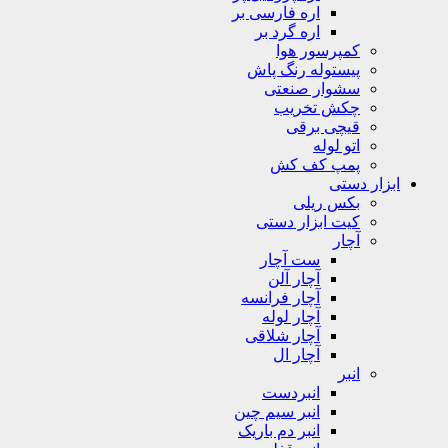
اره فارسی بر
اره گرد بر
کمپرسور هوا
پیستوله رنگ پاش
سشوار صنعتی
چکش تخریب
قیچی برقی
اتو لوله
پمپ کف کش
ابزار دستی
بکس ریلی
کیت ابزار دستی
آچار
ست آچار
آچار آلن
آچار فرانسه
آچار لوله
آچار شلاقی
آچار ال
انبر
انبردست
انبر سیم چین
انبر دم باریک