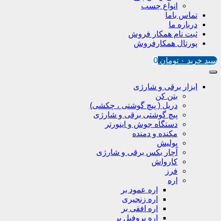
انواع چسب
تماس باما
درباره ما
ثبت نام همکار فروش
پورتال همکارفروش
سبد خرید
۰
تومان
0
ابزار برقی و شارژی
بتن کن
دریل ( پیچ گوشتی ، چکشی)
پیچ گوشتی برقی و شارژی
دستگاه جوش و اینورتر
مکنده و دمنده
پولیش
آچار بکس برقی و شارژی
کارواش
فرز
اره
اره عمود بر
اره زنجیری
اره افقی بر
اره پروفیل پر