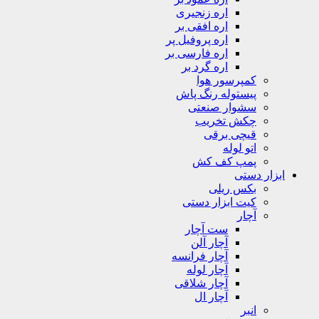
اره زنجیری
اره افقی بر
اره پروفیل پر
اره فارسی بر
اره گرد بر
کمپرسور هوا
پیستوله رنگ پاش
سشوار صنعتی
چکش تخریب
قیچی برقی
اتو لوله
پمپ کف کش
ابزار دستی
بکس ریلی
کیت ابزار دستی
آچار
ست آچار
آچار آلن
آچار فرانسه
آچار لوله
آچار شلاقی
آچار ال
انبر