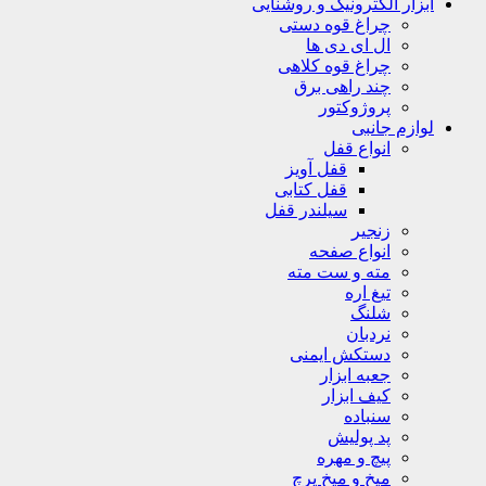
ابزار الکترونیک و روشنایی
چراغ قوه دستی
ال ای دی ها
چراغ قوه کلاهی
چند راهی برق
پروژوکتور
لوازم جانبی
انواع قفل
قفل آویز
قفل کتابی
سیلندر قفل
زنجیر
انواع صفحه
مته و ست مته
تیغ اره
شلنگ
نردبان
دستکش ایمنی
جعبه ابزار
کیف ابزار
سنباده
پد پولیش
پیچ و مهره
میخ و میخ پرچ