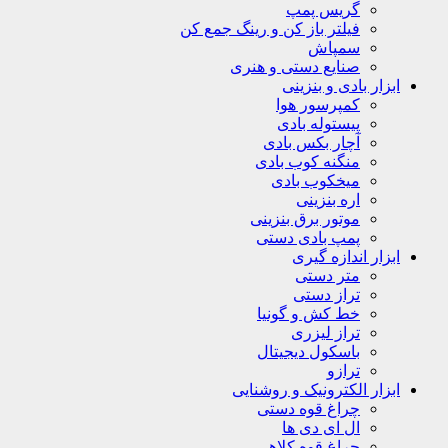
گریس پمپ
فیلتر باز کن و رینگ جمع کن
سمپاش
صنایع دستی و هنری
ابزار بادی و بنزینی
کمپرسور هوا
پیستوله بادی
آچار بکس بادی
منگنه کوب بادی
میخکوب بادی
اره بنزینی
موتور برق بنزینی
پمپ بادی دستی
ابزار اندازه گیری
متر دستی
تراز دستی
خط کش و گونیا
تراز لیزری
باسکول دیجیتال
ترازو
ابزار الکترونیک و روشنایی
چراغ قوه دستی
ال ای دی ها
چراغ قوه کلاهی