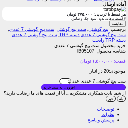
آماده ارسال
هر قسط با ترب‌پی:
۳۷۵,۰۰۰
تومان
۴ قسط ماهانه. بدون سود، چک و ضامن.
مقایسه
برچسب:
پیچ گوشتی
,
ست پیچ گوشتی
,
ست پیچ گوشتی 7 عددی
,
ست پیچ گوشتی 7 عددی دسته TRP
,
ست پیچ گوشتی 7 عددی
دسته TRP رایجت
خرید محصول ست پیچ گوشتی 7 عددی
شناسه محصول:
IB05107
قیمت:
۱,۵۰۰,۰۰۰
تومان
موجودی:
20 در انبار
ست پیچ گوشتی 7 عددی عدد
بروزرسانی قیمت: ۱۴۰۵/۰۱/۱۰
افزودن به سبد خرید
از شما بابت همکاری متشکریم...
آیا از قیمت های ما رضایت دارید؟
بله
خیر
توضیحات
نظرات
پرسش و پاسخ