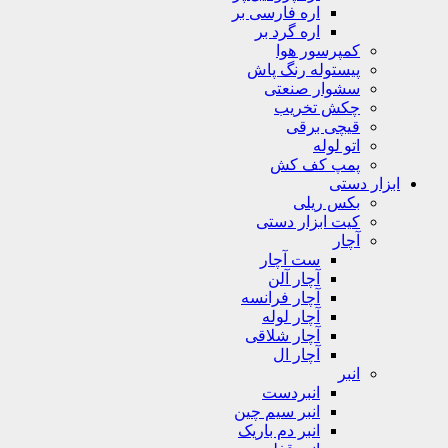
اره فارسی بر
اره گرد بر
کمپرسور هوا
پیستوله رنگ پاش
سشوار صنعتی
چکش تخریب
قیچی برقی
اتو لوله
پمپ کف کش
ابزار دستی
بکس ریلی
کیت ابزار دستی
آچار
ست آچار
آچار آلن
آچار فرانسه
آچار لوله
آچار شلاقی
آچار ال
انبر
انبردست
انبر سیم چین
انبر دم باریک