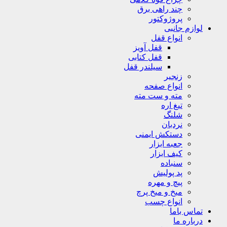
چند راهی برق
پروژوکتور
لوازم جانبی
انواع قفل
قفل آویز
قفل کتابی
سیلندر قفل
زنجیر
انواع صفحه
مته و ست مته
تیغ اره
شلنگ
نردبان
دستکش ایمنی
جعبه ابزار
کیف ابزار
سنباده
پد پولیش
پیچ و مهره
میخ و میخ پرچ
انواع چسب
تماس باما
درباره ما