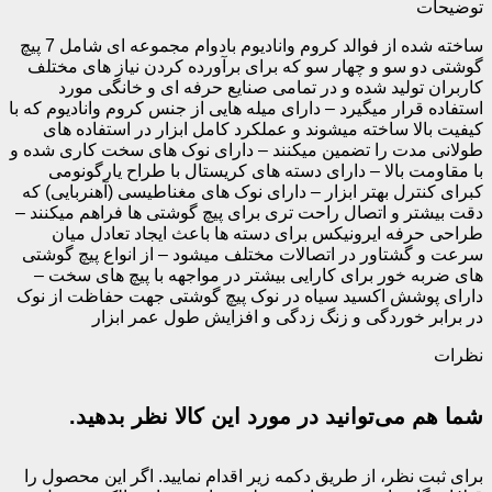
توضیحات
ساخته شده از فوالد کروم وانادیوم بادوام مجموعه ای شامل 7 پیچ
گوشتی دو سو و چهار سو که برای برآورده کردن نیاز های مختلف
کاربران تولید شده و در تمامی صنایع حرفه ای و خانگی مورد
استفاده قرار میگیرد – دارای میله هایی از جنس کروم وانادیوم که با
کیفیت بالا ساخته میشوند و عملکرد کامل ابزار در استفاده های
طولانی مدت را تضمین میکنند – دارای نوک های سخت کاری شده و
با مقاومت بالا – دارای دسته های کریستال با طراح یارگونومی
کبرای کنترل بهتر ابزار – دارای نوک های مغناطیسی (آهنربایی) که
دقت بیشتر و اتصال راحت تری برای پیچ گوشتی ها فراهم میکنند –
طراحی حرفه ایرونیکس برای دسته ها باعث ایجاد تعادل میان
سرعت و گشتاور در اتصالات مختلف میشود – از انواع پیچ گوشتی
های ضربه خور برای کارایی بیشتر در مواجهه با پیچ های سخت –
دارای پوشش اکسید سیاه در نوک پیچ گوشتی جهت حفاظت از نوک
در برابر خوردگی و زنگ زدگی و افزایش طول عمر ابزار
نظرات
شما هم می‌توانید در مورد این کالا نظر بدهید.
برای ثبت نظر، از طریق دکمه زیر اقدام نمایید. اگر این محصول را