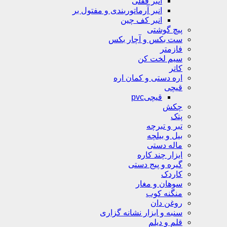
انبر قفلی
انبر آرماتوربندی و مفتول بر
انبر کف چین
پیچ گوشتی
ست بکس و آچار بکس
فازمتر
سیم لخت کن
کاتر
اره دستی و کمان اره
قیچی
قیچیpvc
چکش
پتک
تبر و تبرچه
بیل و بیلچه
ماله دستی
ابزار چند کاره
گیره و پیج دستی
کاردک
سوهان و مغار
منگنه کوب
روغن دان
سنبه و ابزار نشانه گزاری
قلم و دیلم