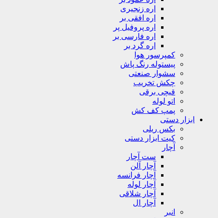
اره زنجیری
اره افقی بر
اره پروفیل پر
اره فارسی بر
اره گرد بر
کمپرسور هوا
پیستوله رنگ پاش
سشوار صنعتی
چکش تخریب
قیچی برقی
اتو لوله
پمپ کف کش
ابزار دستی
بکس ریلی
کیت ابزار دستی
آچار
ست آچار
آچار آلن
آچار فرانسه
آچار لوله
آچار شلاقی
آچار ال
انبر