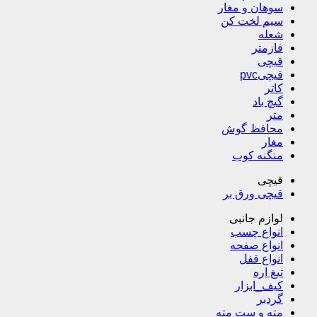
سوهان و مغار
سیم لخت کن
شعله
فازمتر
قیچی
قیچیpvc
کاتر
گیچ باد
متر
محافظ گوش
مغار
منگنه کوب
قیچی
قیچی ورق بر
لوازم جانبی
انواع چسب
انواع صفحه
انواع قفل
تیغ اره
کیف_ابزار
گردبر
مته و ست مته