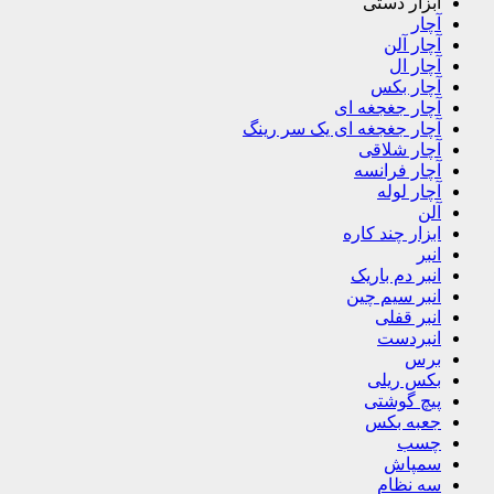
ابزار دستی
آچار
آچار آلن
آچار ال
آچار بکس
آچار جغجغه ای
آچار جغجغه ای یک سر رینگ
آچار شلاقی
آچار فرانسه
آچار لوله
آلن
ابزار چند کاره
انبر
انبر دم باریک
انبر سیم چین
انبر قفلی
انبردست
برس
بکس ریلی
پیچ گوشتی
جعبه بکس
چسب
سمپاش
سه نظام