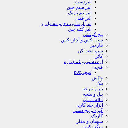
انبردست
انبر سیم چین
انبر دم باریک
انبر قفلی
انبر آرماتوربندی و مفتول بر
انبر کف چین
پیچ گوشتی
ست بکس و آچار بکس
فازمتر
سیم لخت کن
کاتر
اره دستی و کمان اره
قیچی
قیچیpvc
چکش
پتک
تبر و تبرچه
بیل و بیلچه
ماله دستی
ابزار چند کاره
گیره و پیج دستی
کاردک
سوهان و مغار
منگنه کوب