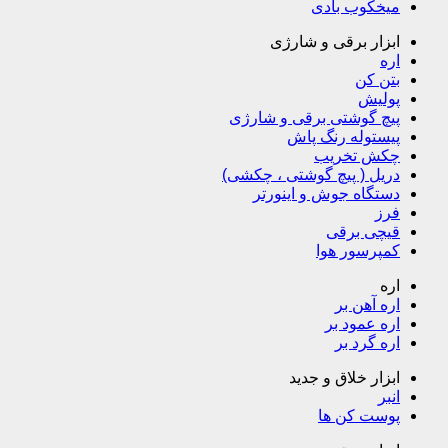
میخکوب بادی
ابزار برقی و شارژی
اره
بتن کن
پولیش
پیچ گوشتی برقی و شارژی
پیستوله رنگ پاش
چکش تخریب
دریل ( پیچ گوشتی ، چکشی)
دستگاه جوش و اینورتر
فرز
قیچی برقی
کمپرسور هوا
اره
اره آهن بر
اره عمود بر
اره گرد بر
ابزار خلاق و جدید
انبر
پوست کن ها