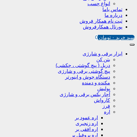
انواع چسب
تماس باما
درباره ما
ثبت نام همکار فروش
پورتال همکارفروش
سبد خرید
۰
تومان
0
ابزار برقی و شارژی
بتن کن
دریل ( پیچ گوشتی ، چکشی)
پیچ گوشتی برقی و شارژی
دستگاه جوش و اینورتر
مکنده و دمنده
پولیش
آچار بکس برقی و شارژی
کارواش
فرز
اره
اره عمود بر
اره زنجیری
اره افقی بر
اره پروفیل پر