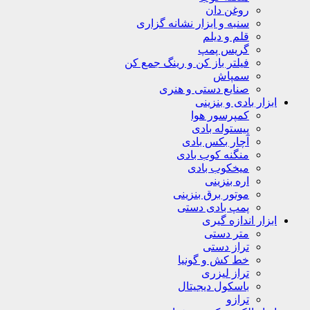
روغن دان
سنبه و ابزار نشانه گزاری
قلم و دیلم
گریس پمپ
فیلتر باز کن و رینگ جمع کن
سمپاش
صنایع دستی و هنری
ابزار بادی و بنزینی
کمپرسور هوا
پیستوله بادی
آچار بکس بادی
منگنه کوب بادی
میخکوب بادی
اره بنزینی
موتور برق بنزینی
پمپ بادی دستی
ابزار اندازه گیری
متر دستی
تراز دستی
خط کش و گونیا
تراز لیزری
باسکول دیجیتال
ترازو