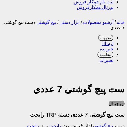
ثبت نام همکار فروش
پورتال همکارفروش
خانه
/
آرشیو محصولات
/
ابزار دستی
/
پیچ گوشتی
/
ست پیچ گوشتی
7 عددی
محبوب
ارسال
خبر بده
مقایسه
تغییرات
ست پیچ گوشتی 7 عددی
اورجینال
ست پیچ گوشتی 7 عددی دسته TRP رایجت
دسته:
پیچ گوشتی
0 از 5
برند:
رایجت
برند:
رایجت