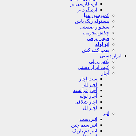
اره فارسی بر
اره گرد بر
کمپرسور هوا
پیستوله رنگ پاش
سشوار صنعتی
چکش تخریب
قیچی برقی
اتو لوله
پمپ کف کش
ابزار دستی
بکس ریلی
کیت ابزار دستی
آچار
ست آچار
آچار آلن
آچار فرانسه
آچار لوله
آچار شلاقی
آچار ال
انبر
انبردست
انبر سیم چین
انبر دم باریک