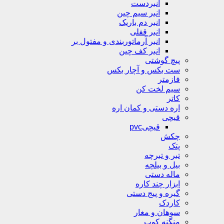
انبردست
انبر سیم چین
انبر دم باریک
انبر قفلی
انبر آرماتوربندی و مفتول بر
انبر کف چین
پیچ گوشتی
ست بکس و آچار بکس
فازمتر
سیم لخت کن
کاتر
اره دستی و کمان اره
قیچی
قیچیpvc
چکش
پتک
تبر و تبرچه
بیل و بیلچه
ماله دستی
ابزار چند کاره
گیره و پیج دستی
کاردک
سوهان و مغار
منگنه کوب