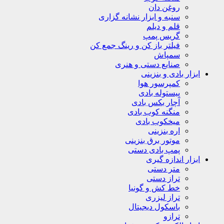
روغن دان
سنبه و ابزار نشانه گزاری
قلم و دیلم
گریس پمپ
فیلتر باز کن و رینگ جمع کن
سمپاش
صنایع دستی و هنری
ابزار بادی و بنزینی
کمپرسور هوا
پیستوله بادی
آچار بکس بادی
منگنه کوب بادی
میخکوب بادی
اره بنزینی
موتور برق بنزینی
پمپ بادی دستی
ابزار اندازه گیری
متر دستی
تراز دستی
خط کش و گونیا
تراز لیزری
باسکول دیجیتال
ترازو