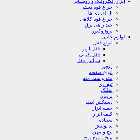
ابزار الکترونیک و روشنایی
چراغ قوه دستی
ال ای دی ها
چراغ قوه کلاهی
چند راهی برق
پروژوکتور
لوازم جانبی
انواع قفل
قفل آویز
قفل کتابی
سیلندر قفل
زنجیر
انواع صفحه
مته و ست مته
تیغ اره
شلنگ
نردبان
دستکش ایمنی
جعبه ابزار
کیف ابزار
سنباده
پد پولیش
پیچ و مهره
میخ و میخ پرچ