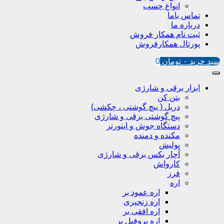
انواع چسب
تماس باما
درباره ما
ثبت نام همکار فروش
پورتال همکارفروش
سبد خرید
۰
تومان
0
ابزار برقی و شارژی
بتن کن
دریل ( پیچ گوشتی ، چکشی)
پیچ گوشتی برقی و شارژی
دستگاه جوش و اینورتر
مکنده و دمنده
پولیش
آچار بکس برقی و شارژی
کارواش
فرز
اره
اره عمود بر
اره زنجیری
اره افقی بر
اره پروفیل پر