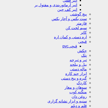
انبر قفلی
انبر آرماتوربندی و مفتول بر
انبر کف چین
پیچ گوشتی
ست بکس و آچار بکس
فازمتر
سیم لخت کن
کاتر
اره دستی و کمان اره
قیچی
قیچیpvc
چکش
پتک
تبر و تبرچه
بیل و بیلچه
ماله دستی
ابزار چند کاره
گیره و پیج دستی
کاردک
سوهان و مغار
منگنه کوب
روغن دان
سنبه و ابزار نشانه گزاری
قلم و دیلم