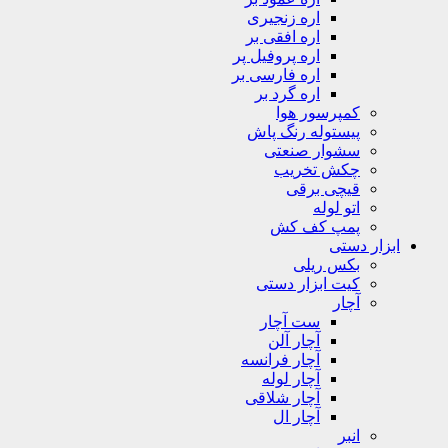
اره زنجیری
اره افقی بر
اره پروفیل پر
اره فارسی بر
اره گرد بر
کمپرسور هوا
پیستوله رنگ پاش
سشوار صنعتی
چکش تخریب
قیچی برقی
اتو لوله
پمپ کف کش
ابزار دستی
بکس ریلی
کیت ابزار دستی
آچار
ست آچار
آچار آلن
آچار فرانسه
آچار لوله
آچار شلاقی
آچار ال
انبر