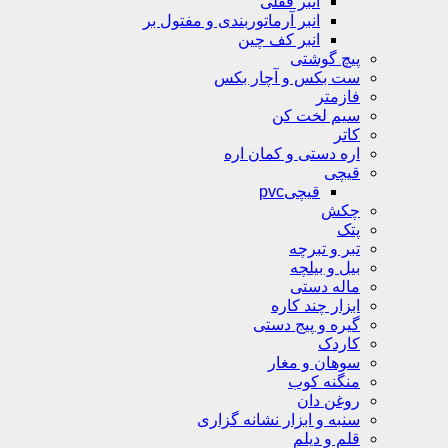
انبر قفلی
انبر آرماتوربندی و مفتول بر
انبر کف چین
پیچ گوشتی
ست بکس و آچار بکس
فازمتر
سیم لخت کن
کاتر
اره دستی و کمان اره
قیچی
قیچیpvc
چکش
پتک
تبر و تبرچه
بیل و بیلچه
ماله دستی
ابزار چند کاره
گیره و پیج دستی
کاردک
سوهان و مغار
منگنه کوب
روغن دان
سنبه و ابزار نشانه گزاری
قلم و دیلم