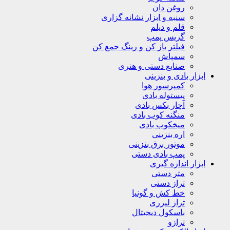
روغن دان
سنبه و ابزار نشانه گزاری
قلم و دیلم
گریس پمپ
فیلتر باز کن و رینگ جمع کن
سمپاش
صنایع دستی و هنری
ابزار بادی و بنزینی
کمپرسور هوا
پیستوله بادی
آچار بکس بادی
منگنه کوب بادی
میخکوب بادی
اره بنزینی
موتور برق بنزینی
پمپ بادی دستی
ابزار اندازه گیری
متر دستی
تراز دستی
خط کش و گونیا
تراز لیزری
باسکول دیجیتال
ترازو