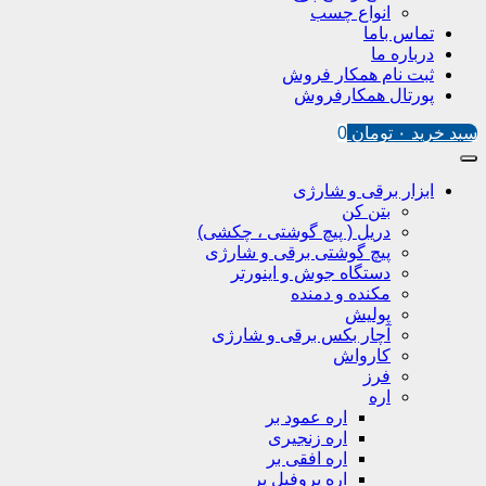
انواع چسب
تماس باما
درباره ما
ثبت نام همکار فروش
پورتال همکارفروش
سبد خرید
۰
تومان
0
ابزار برقی و شارژی
بتن کن
دریل ( پیچ گوشتی ، چکشی)
پیچ گوشتی برقی و شارژی
دستگاه جوش و اینورتر
مکنده و دمنده
پولیش
آچار بکس برقی و شارژی
کارواش
فرز
اره
اره عمود بر
اره زنجیری
اره افقی بر
اره پروفیل پر