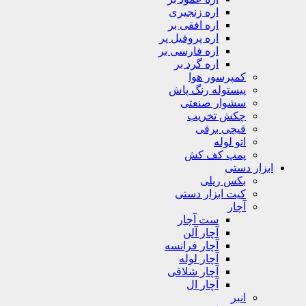
اره زنجیری
اره افقی بر
اره پروفیل پر
اره فارسی بر
اره گرد بر
کمپرسور هوا
پیستوله رنگ پاش
سشوار صنعتی
چکش تخریب
قیچی برقی
اتو لوله
پمپ کف کش
ابزار دستی
بکس ریلی
کیت ابزار دستی
آچار
ست آچار
آچار آلن
آچار فرانسه
آچار لوله
آچار شلاقی
آچار ال
انبر