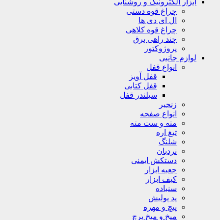
ابزار الکترونیک و روشنایی
چراغ قوه دستی
ال ای دی ها
چراغ قوه کلاهی
چند راهی برق
پروژوکتور
لوازم جانبی
انواع قفل
قفل آویز
قفل کتابی
سیلندر قفل
زنجیر
انواع صفحه
مته و ست مته
تیغ اره
شلنگ
نردبان
دستکش ایمنی
جعبه ابزار
کیف ابزار
سنباده
پد پولیش
پیچ و مهره
میخ و میخ پرچ