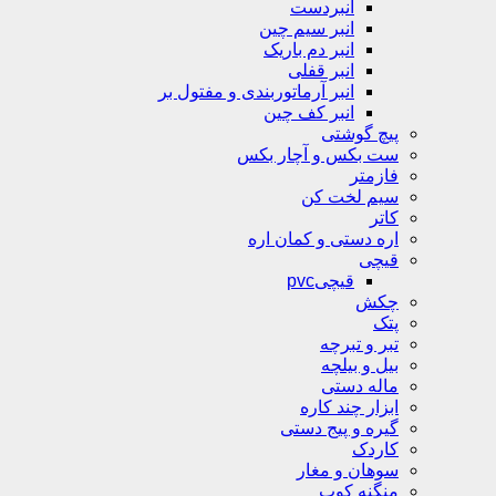
انبردست
انبر سیم چین
انبر دم باریک
انبر قفلی
انبر آرماتوربندی و مفتول بر
انبر کف چین
پیچ گوشتی
ست بکس و آچار بکس
فازمتر
سیم لخت کن
کاتر
اره دستی و کمان اره
قیچی
قیچیpvc
چکش
پتک
تبر و تبرچه
بیل و بیلچه
ماله دستی
ابزار چند کاره
گیره و پیج دستی
کاردک
سوهان و مغار
منگنه کوب