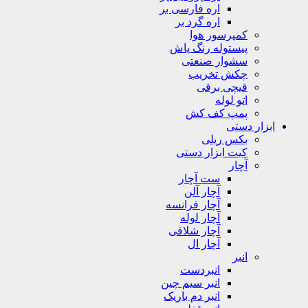
اره فارسی بر
اره گرد بر
کمپرسور هوا
پیستوله رنگ پاش
سشوار صنعتی
چکش تخریب
قیچی برقی
اتو لوله
پمپ کف کش
ابزار دستی
بکس ریلی
کیت ابزار دستی
آچار
ست آچار
آچار آلن
آچار فرانسه
آچار لوله
آچار شلاقی
آچار ال
انبر
انبردست
انبر سیم چین
انبر دم باریک