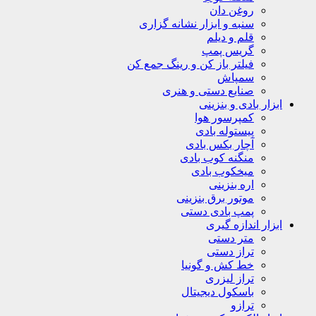
روغن دان
سنبه و ابزار نشانه گزاری
قلم و دیلم
گریس پمپ
فیلتر باز کن و رینگ جمع کن
سمپاش
صنایع دستی و هنری
ابزار بادی و بنزینی
کمپرسور هوا
پیستوله بادی
آچار بکس بادی
منگنه کوب بادی
میخکوب بادی
اره بنزینی
موتور برق بنزینی
پمپ بادی دستی
ابزار اندازه گیری
متر دستی
تراز دستی
خط کش و گونیا
تراز لیزری
باسکول دیجیتال
ترازو