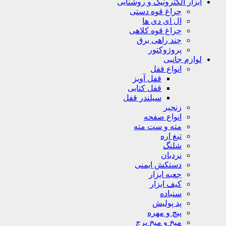
ابزار الکترونیک و روشنایی
چراغ قوه دستی
ال ای دی ها
چراغ قوه کلاهی
چند راهی برق
پروژوکتور
لوازم جانبی
انواع قفل
قفل آویز
قفل کتابی
سیلندر قفل
زنجیر
انواع صفحه
مته و ست مته
تیغ اره
شلنگ
نردبان
دستکش ایمنی
جعبه ابزار
کیف ابزار
سنباده
پد پولیش
پیچ و مهره
میخ و میخ پرچ