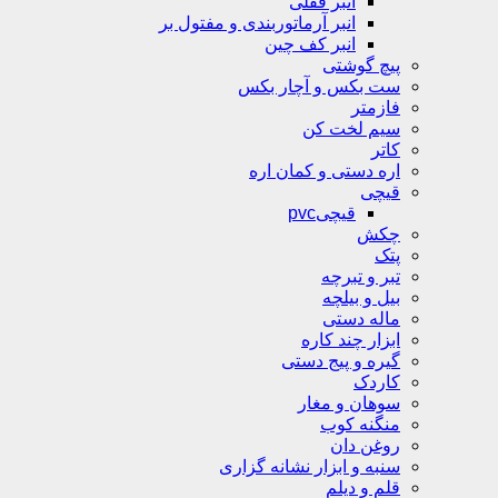
انبر قفلی
انبر آرماتوربندی و مفتول بر
انبر کف چین
پیچ گوشتی
ست بکس و آچار بکس
فازمتر
سیم لخت کن
کاتر
اره دستی و کمان اره
قیچی
قیچیpvc
چکش
پتک
تبر و تبرچه
بیل و بیلچه
ماله دستی
ابزار چند کاره
گیره و پیج دستی
کاردک
سوهان و مغار
منگنه کوب
روغن دان
سنبه و ابزار نشانه گزاری
قلم و دیلم