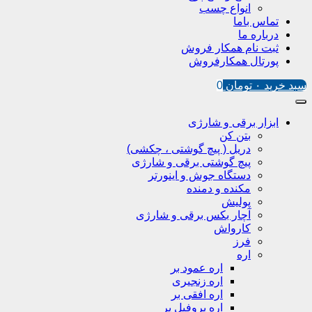
انواع چسب
تماس باما
درباره ما
ثبت نام همکار فروش
پورتال همکارفروش
سبد خرید
۰
تومان
0
ابزار برقی و شارژی
بتن کن
دریل ( پیچ گوشتی ، چکشی)
پیچ گوشتی برقی و شارژی
دستگاه جوش و اینورتر
مکنده و دمنده
پولیش
آچار بکس برقی و شارژی
کارواش
فرز
اره
اره عمود بر
اره زنجیری
اره افقی بر
اره پروفیل پر