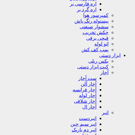
اره فارسی بر
اره گرد بر
کمپرسور هوا
پیستوله رنگ پاش
سشوار صنعتی
چکش تخریب
قیچی برقی
اتو لوله
پمپ کف کش
ابزار دستی
بکس ریلی
کیت ابزار دستی
آچار
ست آچار
آچار آلن
آچار فرانسه
آچار لوله
آچار شلاقی
آچار ال
انبر
انبردست
انبر سیم چین
انبر دم باریک