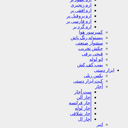
اره زنجیری
اره افقی بر
اره پروفیل پر
اره فارسی بر
اره گرد بر
کمپرسور هوا
پیستوله رنگ پاش
سشوار صنعتی
چکش تخریب
قیچی برقی
اتو لوله
پمپ کف کش
ابزار دستی
بکس ریلی
کیت ابزار دستی
آچار
ست آچار
آچار آلن
آچار فرانسه
آچار لوله
آچار شلاقی
آچار ال
انبر