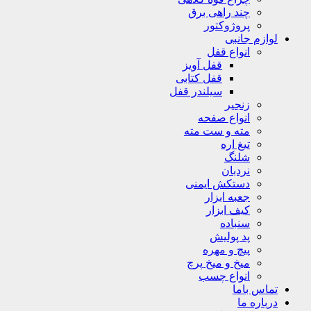
چند راهی برق
پروژوکتور
لوازم جانبی
انواع قفل
قفل آویز
قفل کتابی
سیلندر قفل
زنجیر
انواع صفحه
مته و ست مته
تیغ اره
شلنگ
نردبان
دستکش ایمنی
جعبه ابزار
کیف ابزار
سنباده
پد پولیش
پیچ و مهره
میخ و میخ پرچ
انواع چسب
تماس باما
درباره ما