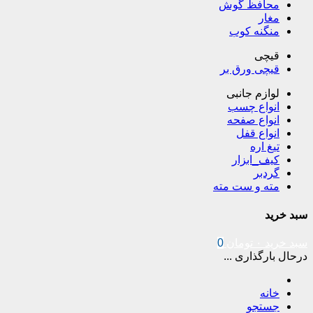
محافظ گوش
مغار
منگنه کوب
قیچی
قیچی ورق بر
لوازم جانبی
انواع چسب
انواع صفحه
انواع قفل
تیغ اره
کیف_ابزار
گردبر
مته و ست مته
سبد خرید
سبد خرید
۰
تومان
0
درحال بارگذاری ...
خانه
جستجو