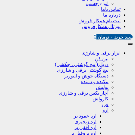
انواع چسب
تماس باما
درباره ما
ثبت نام همکار فروش
پورتال همکارفروش
سبد خرید
۰
تومان
0
ابزار برقی و شارژی
بتن کن
دریل ( پیچ گوشتی ، چکشی)
پیچ گوشتی برقی و شارژی
دستگاه جوش و اینورتر
مکنده و دمنده
پولیش
آچار بکس برقی و شارژی
کارواش
فرز
اره
اره عمود بر
اره زنجیری
اره افقی بر
اره پروفیل پر