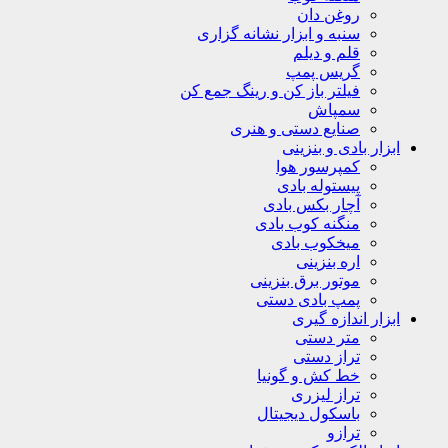
روغن دان
سنبه و ابزار نشانه گزاری
قلم و دیلم
گریس پمپ
فیلتر باز کن و رینگ جمع کن
سمپاش
صنایع دستی و هنری
ابزار بادی و بنزینی
کمپرسور هوا
پیستوله بادی
آچار بکس بادی
منگنه کوب بادی
میخکوب بادی
اره بنزینی
موتور برق بنزینی
پمپ بادی دستی
ابزار اندازه گیری
متر دستی
تراز دستی
خط کش و گونیا
تراز لیزری
باسکول دیجیتال
ترازو