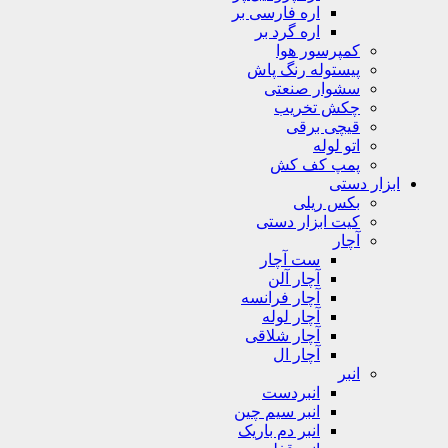
اره فارسی بر
اره گرد بر
کمپرسور هوا
پیستوله رنگ پاش
سشوار صنعتی
چکش تخریب
قیچی برقی
اتو لوله
پمپ کف کش
ابزار دستی
بکس ریلی
کیت ابزار دستی
آچار
ست آچار
آچار آلن
آچار فرانسه
آچار لوله
آچار شلاقی
آچار ال
انبر
انبردست
انبر سیم چین
انبر دم باریک