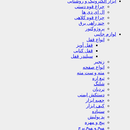
ابزار الکترونیک و روشنایی
چراغ قوه دستی
ال ای دی ها
چراغ قوه کلاهی
چند راهی برق
پروژوکتور
لوازم جانبی
انواع قفل
قفل آویز
قفل کتابی
سیلندر قفل
زنجیر
انواع صفحه
مته و ست مته
تیغ اره
شلنگ
نردبان
دستکش ایمنی
جعبه ابزار
کیف ابزار
سنباده
پد پولیش
پیچ و مهره
میخ و میخ پرچ