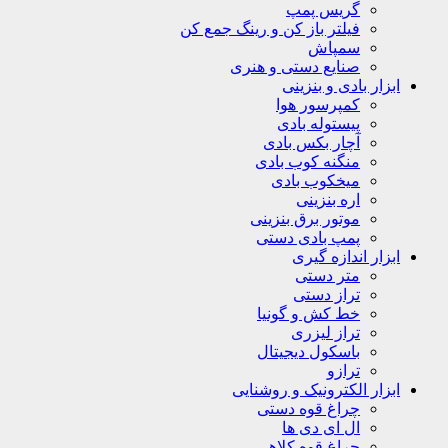
گریس پمپ
فیلتر باز کن و رینگ جمع کن
سمپاش
صنایع دستی و هنری
ابزار بادی و بنزینی
کمپرسور هوا
پیستوله بادی
آچار بکس بادی
منگنه کوب بادی
میخکوب بادی
اره بنزینی
موتور برق بنزینی
پمپ بادی دستی
ابزار اندازه گیری
متر دستی
تراز دستی
خط کش و گونیا
تراز لیزری
باسکول دیجیتال
ترازو
ابزار الکترونیک و روشنایی
چراغ قوه دستی
ال ای دی ها
چراغ قوه کلاهی