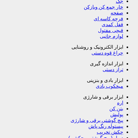
جک
خار جمع کن وبازکن
صفحه
فرچه کاسه ای
قفل کمدی
قیچی مفتول
لوازم جانبی
ابزار الکترونیک و روشنایی
چراغ قوه دستی
ابزار اندازه گیری
تراز دستی
ابزار بادی و بنزینی
میخکوب بادی
ابزار برقی و شارژی
اره
بتن کن
پولیش
پیچ گوشتی برقی و شارژی
پیستوله رنگ پاش
چکش تخریب
دریل ( پیچ گوشتی ، چکشی)