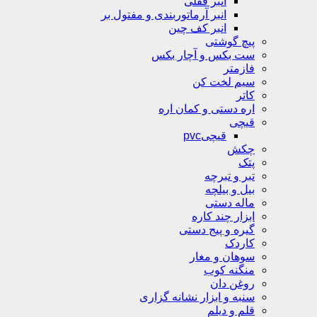
انبر قفلی
انبر آرماتوربندی و مفتول بر
انبر کف چین
پیچ گوشتی
ست بکس و آچار بکس
فازمتر
سیم لخت کن
کاتر
اره دستی و کمان اره
قیچی
قیچیpvc
چکش
پتک
تبر و تبرچه
بیل و بیلچه
ماله دستی
ابزار چند کاره
گیره و پیج دستی
کاردک
سوهان و مغار
منگنه کوب
روغن دان
سنبه و ابزار نشانه گزاری
قلم و دیلم