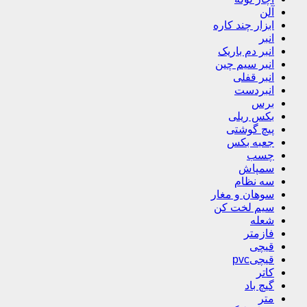
آلن
ابزار چند کاره
انبر
انبر دم باریک
انبر سیم چین
انبر قفلی
انبردست
برس
بکس ریلی
پیچ گوشتی
جعبه بکس
چسب
سمپاش
سه نظام
سوهان و مغار
سیم لخت کن
شعله
فازمتر
قیچی
قیچیpvc
کاتر
گیچ باد
متر