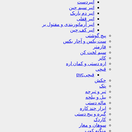
انبردست
انبر سیم چین
انبر دم باریک
انبر قفلی
انبر آرماتوربندی و مفتول بر
انبر کف چین
پیچ گوشتی
ست بکس و آچار بکس
فازمتر
سیم لخت کن
کاتر
اره دستی و کمان اره
قیچی
قیچیpvc
چکش
پتک
تبر و تبرچه
بیل و بیلچه
ماله دستی
ابزار چند کاره
گیره و پیج دستی
کاردک
سوهان و مغار
منگنه کوب