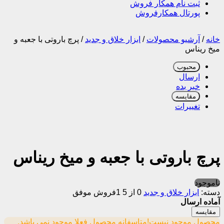
ثبت نام همکار فروش
پورتال همکارفروش
خانه
/
آرشیو محصولات
/
ابزار خلاق و جدید
/
پرچ باروتی با جعبه و
میخ ریناس
محبوب
ارسال
خبر بده
مقایسه
تغییرات
پرچ باروتی با جعبه و میخ ریناس
ناموجود
دسته:
ابزار خلاق و جدید
0 از 5
1فروش موفق
آماده ارسال
مقایسه
محصول موجود نیست!
متاسفانه محصول فعلا موجود نمی باشد.