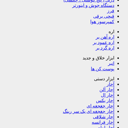
دستگاه جوش و اینورتر
فرز
قیچی برقی
کمپرسور هوا
اره
اره آهن بر
اره عمود بر
اره گرد بر
ابزار خلاق و جدید
انبر
پوست کن ها
ابزار دستی
آچار
آچار آلن
آچار ال
آچار بکس
آچار جغجغه ای
آچار جغجغه ای یک سر رینگ
آچار شلاقی
آچار فرانسه
آچار لوله