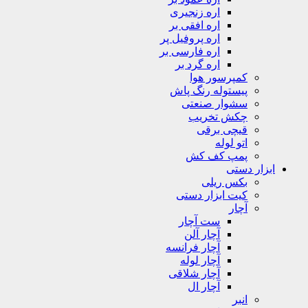
اره زنجیری
اره افقی بر
اره پروفیل پر
اره فارسی بر
اره گرد بر
کمپرسور هوا
پیستوله رنگ پاش
سشوار صنعتی
چکش تخریب
قیچی برقی
اتو لوله
پمپ کف کش
ابزار دستی
بکس ریلی
کیت ابزار دستی
آچار
ست آچار
آچار آلن
آچار فرانسه
آچار لوله
آچار شلاقی
آچار ال
انبر