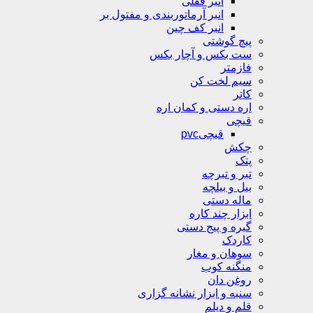
انبر قفلی
انبر آرماتوربندی و مفتول بر
انبر کف چین
پیچ گوشتی
ست بکس و آچار بکس
فازمتر
سیم لخت کن
کاتر
اره دستی و کمان اره
قیچی
قیچیpvc
چکش
پتک
تبر و تبرچه
بیل و بیلچه
ماله دستی
ابزار چند کاره
گیره و پیج دستی
کاردک
سوهان و مغار
منگنه کوب
روغن دان
سنبه و ابزار نشانه گزاری
قلم و دیلم