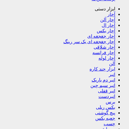
ابزار دستی
آچار
آچار آلن
آچار ال
آچار بکس
آچار جغجغه ای
آچار جغجغه ای یک سر رینگ
آچار شلاقی
آچار فرانسه
آچار لوله
آلن
ابزار چند کاره
انبر
انبر دم باریک
انبر سیم چین
انبر قفلی
انبردست
برس
بکس ریلی
پیچ گوشتی
جعبه بکس
چسب