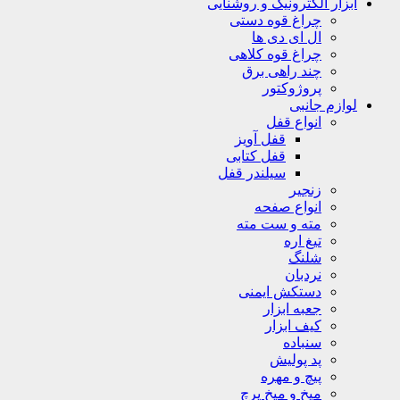
ابزار الکترونیک و روشنایی
چراغ قوه دستی
ال ای دی ها
چراغ قوه کلاهی
چند راهی برق
پروژوکتور
لوازم جانبی
انواع قفل
قفل آویز
قفل کتابی
سیلندر قفل
زنجیر
انواع صفحه
مته و ست مته
تیغ اره
شلنگ
نردبان
دستکش ایمنی
جعبه ابزار
کیف ابزار
سنباده
پد پولیش
پیچ و مهره
میخ و میخ پرچ