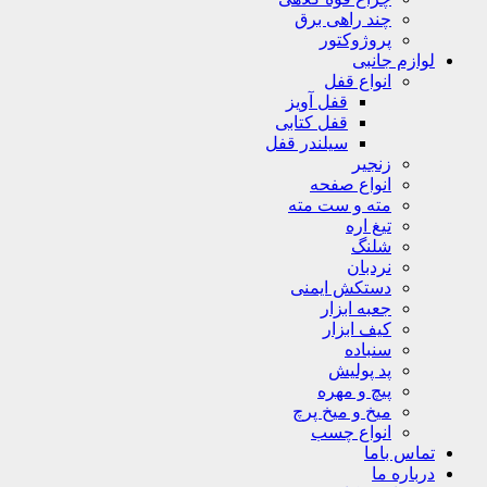
چند راهی برق
پروژوکتور
لوازم جانبی
انواع قفل
قفل آویز
قفل کتابی
سیلندر قفل
زنجیر
انواع صفحه
مته و ست مته
تیغ اره
شلنگ
نردبان
دستکش ایمنی
جعبه ابزار
کیف ابزار
سنباده
پد پولیش
پیچ و مهره
میخ و میخ پرچ
انواع چسب
تماس باما
درباره ما