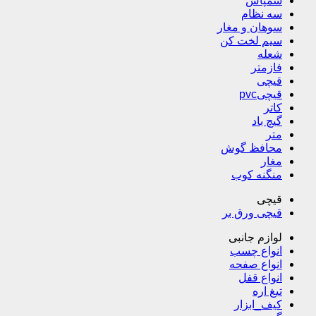
سمپاش
سه نظام
سوهان و مغار
سیم لخت کن
شعله
فازمتر
قیچی
قیچیpvc
کاتر
گیچ باد
متر
محافظ گوش
مغار
منگنه کوب
قیچی
قیچی ورق بر
لوازم جانبی
انواع چسب
انواع صفحه
انواع قفل
تیغ اره
کیف_ابزار