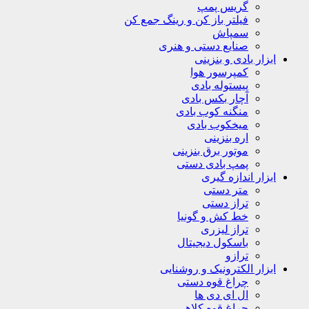
گریس پمپ
فیلتر باز کن و رینگ جمع کن
سمپاش
صنایع دستی و هنری
ابزار بادی و بنزینی
کمپرسور هوا
پیستوله بادی
آچار بکس بادی
منگنه کوب بادی
میخکوب بادی
اره بنزینی
موتور برق بنزینی
پمپ بادی دستی
ابزار اندازه گیری
متر دستی
تراز دستی
خط کش و گونیا
تراز لیزری
باسکول دیجیتال
ترازو
ابزار الکترونیک و روشنایی
چراغ قوه دستی
ال ای دی ها
چراغ قوه کلاهی