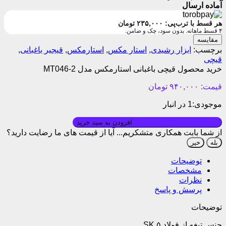
آماده ارسال
هر قسط با ترب‌پی:
۲۳۵,۰۰۰
تومان
۴ قسط ماهانه. بدون سود، چک و ضامن.
مقایسه
برچسب:
ابزار رشیدی
,
استار مکس
,
استارمکس
,
قیجیر باغبانی
,
قیچی
خرید محصول قیچی باغبانی استارمکس مدل MT046-2
قیمت:
۹۴۰,۰۰۰
تومان
موجودی:
1 در انبار
بروزرسانی قیمت: ۱۴۰۵/۰۱/۱۰
افزودن به سبد خرید
از شما بابت همکاری متشکریم...
آیا از قیمت های ما رضایت دارید؟
بله
خیر
توضیحات
مشخصات
نظرات
پرسش و پاسخ
توضیحات
جنس تیغه از فولاد SK ۵