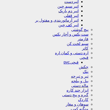
انبردست
انبر سیم چین
انبر دم باریک
انبر قفلی
انبر آرماتوربندی و مفتول بر
انبر کف چین
پیچ گوشتی
ست بکس و آچار بکس
فازمتر
سیم لخت کن
کاتر
اره دستی و کمان اره
قیچی
قیچیpvc
چکش
پتک
تبر و تبرچه
بیل و بیلچه
ماله دستی
ابزار چند کاره
گیره و پیج دستی
کاردک
سوهان و مغار
منگنه کوب