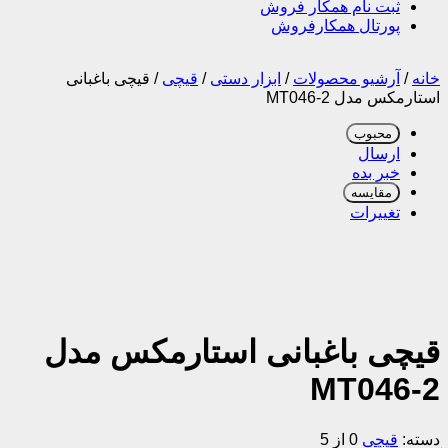
ثبت نام همکار فروش
پورتال همکارفروش
خانه
/
آرشیو محصولات
/
ابزار دستی
/
قیچی
/
قیچی باغبانی
استارمکس مدل MT046-2
محبوب
ارسال
خبر بده
مقایسه
تغییرات
قیچی باغبانی استارمکس مدل
MT046-2
دسته:
قیچی
0 از 5