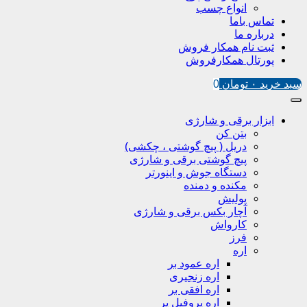
انواع چسب
تماس باما
درباره ما
ثبت نام همکار فروش
پورتال همکارفروش
سبد خرید
۰
تومان
0
ابزار برقی و شارژی
بتن کن
دریل ( پیچ گوشتی ، چکشی)
پیچ گوشتی برقی و شارژی
دستگاه جوش و اینورتر
مکنده و دمنده
پولیش
آچار بکس برقی و شارژی
کارواش
فرز
اره
اره عمود بر
اره زنجیری
اره افقی بر
اره پروفیل پر