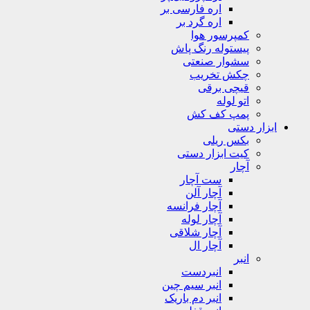
اره فارسی بر
اره گرد بر
کمپرسور هوا
پیستوله رنگ پاش
سشوار صنعتی
چکش تخریب
قیچی برقی
اتو لوله
پمپ کف کش
ابزار دستی
بکس ریلی
کیت ابزار دستی
آچار
ست آچار
آچار آلن
آچار فرانسه
آچار لوله
آچار شلاقی
آچار ال
انبر
انبردست
انبر سیم چین
انبر دم باریک