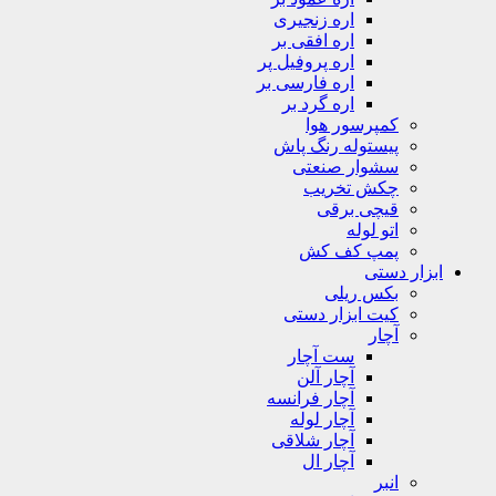
اره زنجیری
اره افقی بر
اره پروفیل پر
اره فارسی بر
اره گرد بر
کمپرسور هوا
پیستوله رنگ پاش
سشوار صنعتی
چکش تخریب
قیچی برقی
اتو لوله
پمپ کف کش
ابزار دستی
بکس ریلی
کیت ابزار دستی
آچار
ست آچار
آچار آلن
آچار فرانسه
آچار لوله
آچار شلاقی
آچار ال
انبر