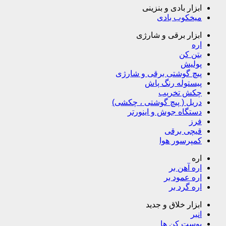
ابزار بادی و بنزینی
میخکوب بادی
ابزار برقی و شارژی
اره
بتن کن
پولیش
پیچ گوشتی برقی و شارژی
پیستوله رنگ پاش
چکش تخریب
دریل ( پیچ گوشتی ، چکشی)
دستگاه جوش و اینورتر
فرز
قیچی برقی
کمپرسور هوا
اره
اره آهن بر
اره عمود بر
اره گرد بر
ابزار خلاق و جدید
انبر
پوست کن ها