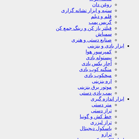
روغن دان
سنبه و ابزار نشانه گزاری
قلم و دیلم
گریس پمپ
فیلتر باز کن و رینگ جمع کن
سمپاش
صنایع دستی و هنری
ابزار بادی و بنزینی
کمپرسور هوا
پیستوله بادی
آچار بکس بادی
منگنه کوب بادی
میخکوب بادی
اره بنزینی
موتور برق بنزینی
پمپ بادی دستی
ابزار اندازه گیری
متر دستی
تراز دستی
خط کش و گونیا
تراز لیزری
باسکول دیجیتال
ترازو