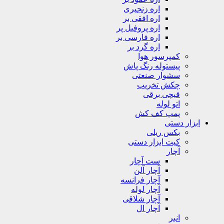
اره زنجیری
اره افقی بر
اره پروفیل پر
اره فارسی بر
اره گرد بر
کمپرسور هوا
پیستوله رنگ پاش
سشوار صنعتی
چکش تخریب
قیچی برقی
اتو لوله
پمپ کف کش
ابزار دستی
بکس ریلی
کیت ابزار دستی
آچار
ست آچار
آچار آلن
آچار فرانسه
آچار لوله
آچار شلاقی
آچار ال
انبر