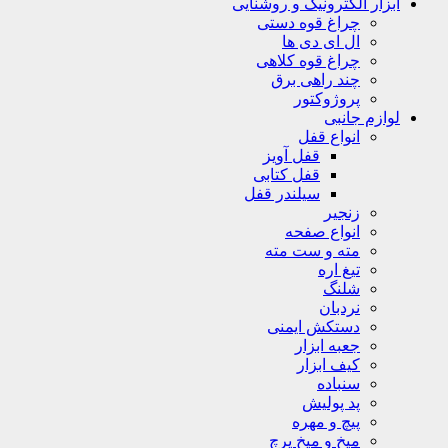
ابزار الکترونیک و روشنایی
چراغ قوه دستی
ال ای دی ها
چراغ قوه کلاهی
چند راهی برق
پروژوکتور
لوازم جانبی
انواع قفل
قفل آویز
قفل کتابی
سیلندر قفل
زنجیر
انواع صفحه
مته و ست مته
تیغ اره
شلنگ
نردبان
دستکش ایمنی
جعبه ابزار
کیف ابزار
سنباده
پد پولیش
پیچ و مهره
میخ و میخ پرچ