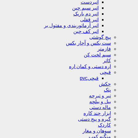
انبردست
انبر سیم چین
انبر دم باریک
انبر قفلی
انبر آرماتوربندی و مفتول بر
انبر کف چین
پیچ گوشتی
ست بکس و آچار بکس
فازمتر
سیم لخت کن
کاتر
اره دستی و کمان اره
قیچی
قیچیpvc
چکش
پتک
تبر و تبرچه
بیل و بیلچه
ماله دستی
ابزار چند کاره
گیره و پیج دستی
کاردک
سوهان و مغار
منگنه کوب