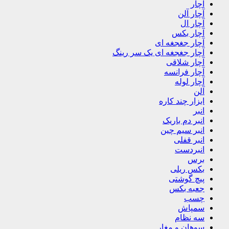
آچار
آچار آلن
آچار ال
آچار بکس
آچار جغجغه ای
آچار جغجغه ای یک سر رینگ
آچار شلاقی
آچار فرانسه
آچار لوله
آلن
ابزار چند کاره
انبر
انبر دم باریک
انبر سیم چین
انبر قفلی
انبردست
برس
بکس ریلی
پیچ گوشتی
جعبه بکس
چسب
سمپاش
سه نظام
سوهان و مغار