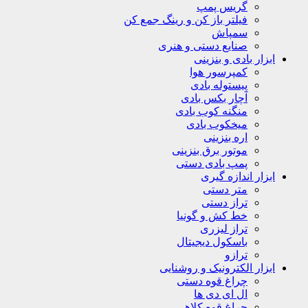
گریس پمپ
فیلتر باز کن و رینگ جمع کن
سمپاش
صنایع دستی و هنری
ابزار بادی و بنزینی
کمپرسور هوا
پیستوله بادی
آچار بکس بادی
منگنه کوب بادی
میخکوب بادی
اره بنزینی
موتور برق بنزینی
پمپ بادی دستی
ابزار اندازه گیری
متر دستی
تراز دستی
خط کش و گونیا
تراز لیزری
باسکول دیجیتال
ترازو
ابزار الکترونیک و روشنایی
چراغ قوه دستی
ال ای دی ها
چراغ قوه کلاهی