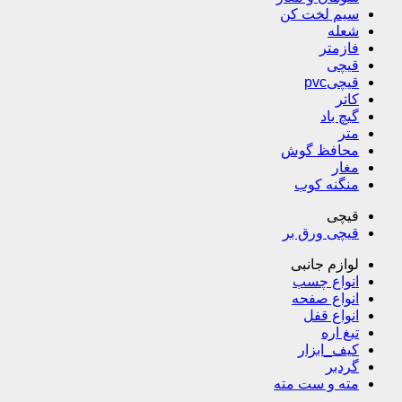
سیم لخت کن
شعله
فازمتر
قیچی
قیچیpvc
کاتر
گیچ باد
متر
محافظ گوش
مغار
منگنه کوب
قیچی
قیچی ورق بر
لوازم جانبی
انواع چسب
انواع صفحه
انواع قفل
تیغ اره
کیف_ابزار
گردبر
مته و ست مته