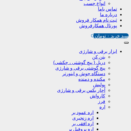
انواع چسب
تماس باما
درباره ما
ثبت نام همکار فروش
پورتال همکارفروش
سبد خرید
۰
تومان
0
ابزار برقی و شارژی
بتن کن
دریل ( پیچ گوشتی ، چکشی)
پیچ گوشتی برقی و شارژی
دستگاه جوش و اینورتر
مکنده و دمنده
پولیش
آچار بکس برقی و شارژی
کارواش
فرز
اره
اره عمود بر
اره زنجیری
اره افقی بر
اره پروفیل پر