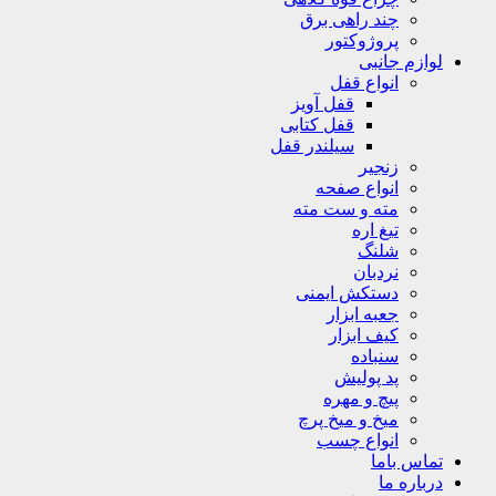
چند راهی برق
پروژوکتور
لوازم جانبی
انواع قفل
قفل آویز
قفل کتابی
سیلندر قفل
زنجیر
انواع صفحه
مته و ست مته
تیغ اره
شلنگ
نردبان
دستکش ایمنی
جعبه ابزار
کیف ابزار
سنباده
پد پولیش
پیچ و مهره
میخ و میخ پرچ
انواع چسب
تماس باما
درباره ما