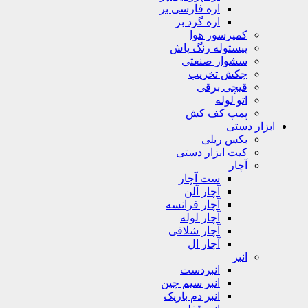
اره فارسی بر
اره گرد بر
کمپرسور هوا
پیستوله رنگ پاش
سشوار صنعتی
چکش تخریب
قیچی برقی
اتو لوله
پمپ کف کش
ابزار دستی
بکس ریلی
کیت ابزار دستی
آچار
ست آچار
آچار آلن
آچار فرانسه
آچار لوله
آچار شلاقی
آچار ال
انبر
انبردست
انبر سیم چین
انبر دم باریک