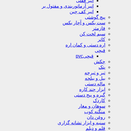
انبر قفلی
انبر آرماتوربندی و مفتول بر
انبر کف چین
پیچ گوشتی
ست بکس و آچار بکس
فازمتر
سیم لخت کن
کاتر
اره دستی و کمان اره
قیچی
قیچیpvc
چکش
پتک
تبر و تبرچه
بیل و بیلچه
ماله دستی
ابزار چند کاره
گیره و پیج دستی
کاردک
سوهان و مغار
منگنه کوب
روغن دان
سنبه و ابزار نشانه گزاری
قلم و دیلم