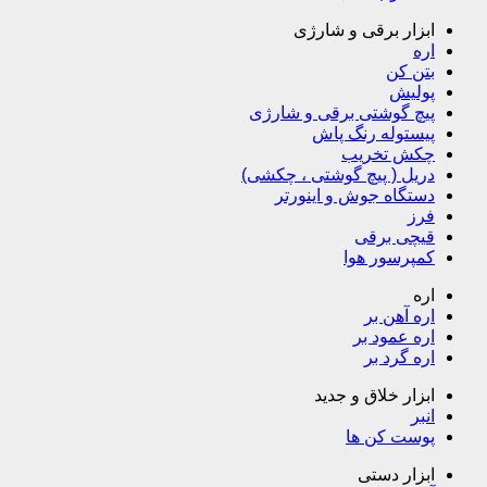
ابزار برقی و شارژی
اره
بتن کن
پولیش
پیچ گوشتی برقی و شارژی
پیستوله رنگ پاش
چکش تخریب
دریل ( پیچ گوشتی ، چکشی)
دستگاه جوش و اینورتر
فرز
قیچی برقی
کمپرسور هوا
اره
اره آهن بر
اره عمود بر
اره گرد بر
ابزار خلاق و جدید
انبر
پوست کن ها
ابزار دستی