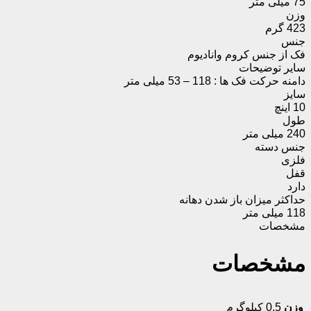
75 میلی متر
وزن
423 گرم
جنس
فک از جنس کروم وانادیوم
سایر توضیحات
دامنه حرکت فک ها : 118 – 53 میلی متر
سایز
10 اینچ
طول
240 میلی متر
جنس دسته
فلزی
قفل
دارد
حداکثر میزان باز شدن دهانه
118 میلی متر
مشخصات
مشخصات
وزن
0.5 کیلوگرم