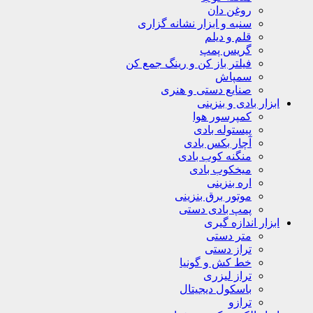
روغن دان
سنبه و ابزار نشانه گزاری
قلم و دیلم
گریس پمپ
فیلتر باز کن و رینگ جمع کن
سمپاش
صنایع دستی و هنری
ابزار بادی و بنزینی
کمپرسور هوا
پیستوله بادی
آچار بکس بادی
منگنه کوب بادی
میخکوب بادی
اره بنزینی
موتور برق بنزینی
پمپ بادی دستی
ابزار اندازه گیری
متر دستی
تراز دستی
خط کش و گونیا
تراز لیزری
باسکول دیجیتال
ترازو