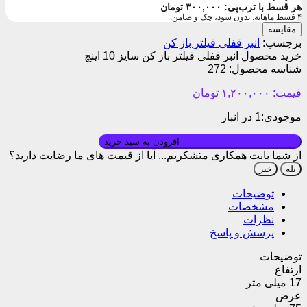
هر قسط با ترب‌پی:
۳۰۰,۰۰۰
تومان
۴ قسط ماهانه. بدون سود، چک و ضامن.
مقایسه
برچسب:
انبر قفلی فیلتر باز کن
خرید محصول انبر قفلی فیلتر باز کن سایز 10 اینچ
شناسه محصول:
272
قیمت:
۱,۲۰۰,۰۰۰
تومان
موجودی:
1 در انبار
بروزرسانی قیمت: ۱۴۰۵/۰۱/۱۰
افزودن به سبد خرید
از شما بابت همکاری متشکریم...
آیا از قیمت های ما رضایت دارید؟
بله
خیر
توضیحات
مشخصات
نظرات
پرسش و پاسخ
توضیحات
ارتفاع
17 میلی متر
عرض