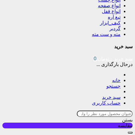
انواع صفحه
انواع قفل
تیغ اره
کیف_ابزار
گردبر
مته و ست مته
سبد خرید
سبد خرید
۰
تومان
0
درحال بارگذاری ...
خانه
جستجو
سبد خرید
حساب کاربری
بستن
مقایسه