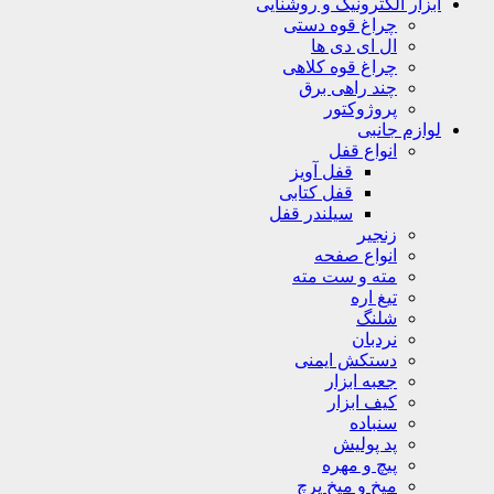
ابزار الکترونیک و روشنایی
چراغ قوه دستی
ال ای دی ها
چراغ قوه کلاهی
چند راهی برق
پروژوکتور
لوازم جانبی
انواع قفل
قفل آویز
قفل کتابی
سیلندر قفل
زنجیر
انواع صفحه
مته و ست مته
تیغ اره
شلنگ
نردبان
دستکش ایمنی
جعبه ابزار
کیف ابزار
سنباده
پد پولیش
پیچ و مهره
میخ و میخ پرچ