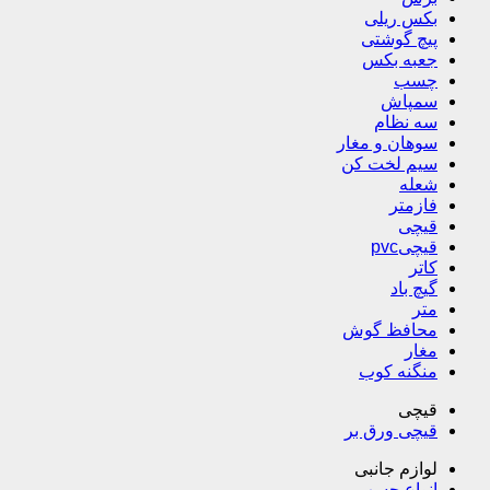
بکس ریلی
پیچ گوشتی
جعبه بکس
چسب
سمپاش
سه نظام
سوهان و مغار
سیم لخت کن
شعله
فازمتر
قیچی
قیچیpvc
کاتر
گیچ باد
متر
محافظ گوش
مغار
منگنه کوب
قیچی
قیچی ورق بر
لوازم جانبی
انواع چسب