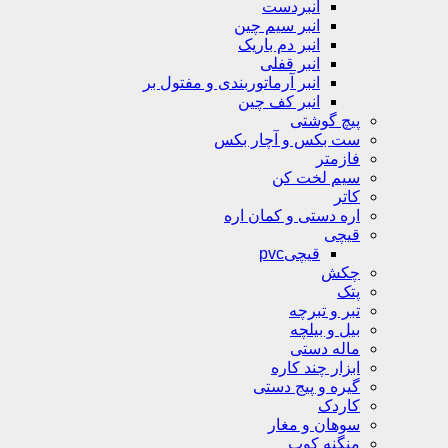
انبردست
انبر سیم چین
انبر دم باریک
انبر قفلی
انبر آرماتوربندی و مفتول بر
انبر کف چین
پیچ گوشتی
ست بکس و آچار بکس
فازمتر
سیم لخت کن
کاتر
اره دستی و کمان اره
قیچی
قیچیpvc
چکش
پتک
تبر و تبرچه
بیل و بیلچه
ماله دستی
ابزار چند کاره
گیره و پیج دستی
کاردک
سوهان و مغار
منگنه کوب