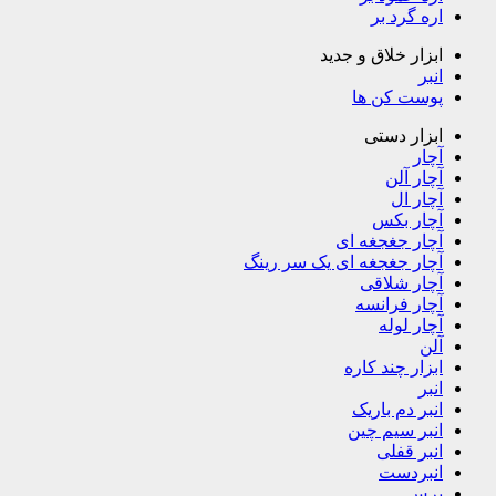
اره گرد بر
ابزار خلاق و جدید
انبر
پوست کن ها
ابزار دستی
آچار
آچار آلن
آچار ال
آچار بکس
آچار جغجغه ای
آچار جغجغه ای یک سر رینگ
آچار شلاقی
آچار فرانسه
آچار لوله
آلن
ابزار چند کاره
انبر
انبر دم باریک
انبر سیم چین
انبر قفلی
انبردست
برس