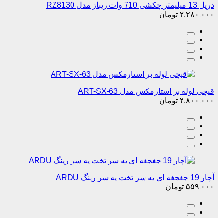
دریل 13 میلیمتر چکشی 710 وات ریباز مدل RZ8130
۳,۲۸۰,۰۰۰
تومان
قیچی لوله بر استارمکس مدل ART-SX-63
۲,۸۰۰,۰۰۰
تومان
آچار 19 جغجغه ای یه سر تخت یه سر رینگ ARDU
۵۵۹,۰۰۰
تومان