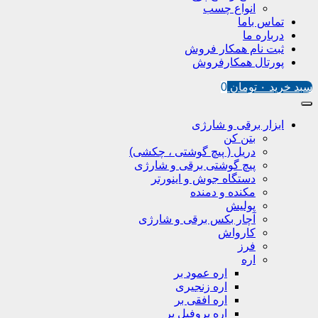
انواع چسب
تماس باما
درباره ما
ثبت نام همکار فروش
پورتال همکارفروش
سبد خرید
۰
تومان
0
ابزار برقی و شارژی
بتن کن
دریل ( پیچ گوشتی ، چکشی)
پیچ گوشتی برقی و شارژی
دستگاه جوش و اینورتر
مکنده و دمنده
پولیش
آچار بکس برقی و شارژی
کارواش
فرز
اره
اره عمود بر
اره زنجیری
اره افقی بر
اره پروفیل پر