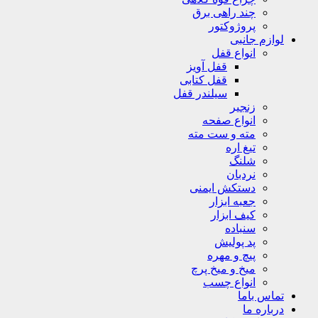
چند راهی برق
پروژوکتور
لوازم جانبی
انواع قفل
قفل آویز
قفل کتابی
سیلندر قفل
زنجیر
انواع صفحه
مته و ست مته
تیغ اره
شلنگ
نردبان
دستکش ایمنی
جعبه ابزار
کیف ابزار
سنباده
پد پولیش
پیچ و مهره
میخ و میخ پرچ
انواع چسب
تماس باما
درباره ما