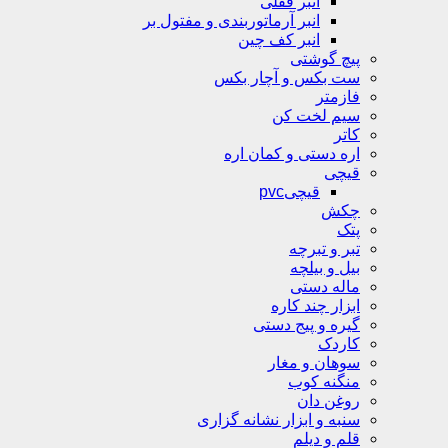
انبر قفلی
انبر آرماتوربندی و مفتول بر
انبر کف چین
پیچ گوشتی
ست بکس و آچار بکس
فازمتر
سیم لخت کن
کاتر
اره دستی و کمان اره
قیچی
قیچیpvc
چکش
پتک
تبر و تبرچه
بیل و بیلچه
ماله دستی
ابزار چند کاره
گیره و پیج دستی
کاردک
سوهان و مغار
منگنه کوب
روغن دان
سنبه و ابزار نشانه گزاری
قلم و دیلم