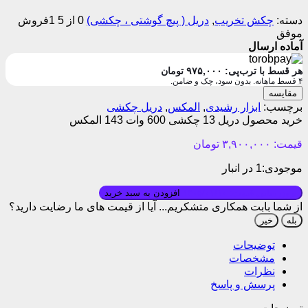
دسته:
چکش تخریب
,
دریل ( پیچ گوشتی ، چکشی)
0 از 5
1فروش
موفق
آماده ارسال
هر قسط با ترب‌پی:
۹۷۵,۰۰۰
تومان
۴ قسط ماهانه. بدون سود، چک و ضامن.
مقایسه
برچسب:
ابزار رشیدی
,
المکس
,
دریل چکشی
خرید محصول دریل 13 چکشی 600 وات 143 المکس
قیمت:
۳,۹۰۰,۰۰۰
تومان
موجودی:
1 در انبار
بروزرسانی قیمت: ۱۴۰۵/۰۱/۱۰
افزودن به سبد خرید
از شما بابت همکاری متشکریم...
آیا از قیمت های ما رضایت دارید؟
بله
خیر
توضیحات
مشخصات
نظرات
پرسش و پاسخ