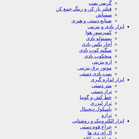
گریس پمپ
فیلتر باز کن و رینگ جمع کن
سمپاش
صنایع دستی و هنری
ابزار بادی و بنزینی
کمپرسور هوا
پیستوله بادی
آچار بکس بادی
منگنه کوب بادی
میخکوب بادی
اره بنزینی
موتور برق بنزینی
پمپ بادی دستی
ابزار اندازه گیری
متر دستی
تراز دستی
خط کش و گونیا
تراز لیزری
باسکول دیجیتال
ترازو
ابزار الکترونیک و روشنایی
چراغ قوه دستی
ال ای دی ها
چراغ قوه کلاهی