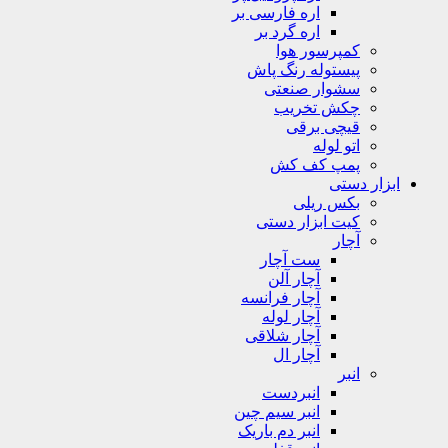
اره فارسی بر
اره گرد بر
کمپرسور هوا
پیستوله رنگ پاش
سشوار صنعتی
چکش تخریب
قیچی برقی
اتو لوله
پمپ کف کش
ابزار دستی
بکس ریلی
کیت ابزار دستی
آچار
ست آچار
آچار آلن
آچار فرانسه
آچار لوله
آچار شلاقی
آچار ال
انبر
انبردست
انبر سیم چین
انبر دم باریک