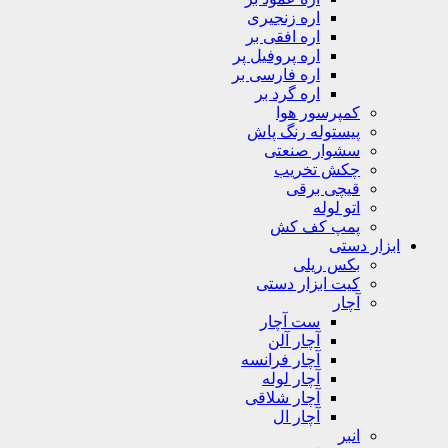
اره زنجیری
اره افقی بر
اره پروفیل پر
اره فارسی بر
اره گرد بر
کمپرسور هوا
پیستوله رنگ پاش
سشوار صنعتی
چکش تخریب
قیچی برقی
اتو لوله
پمپ کف کش
ابزار دستی
بکس ریلی
کیت ابزار دستی
آچار
ست آچار
آچار آلن
آچار فرانسه
آچار لوله
آچار شلاقی
آچار ال
انبر