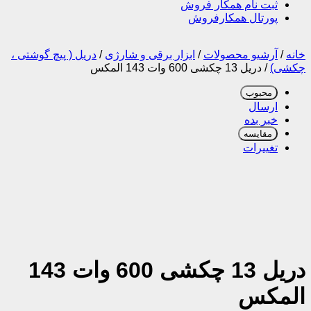
ثبت نام همکار فروش
پورتال همکارفروش
خانه
/
آرشیو محصولات
/
ابزار برقی و شارژی
/
دریل ( پیچ گوشتی ،
چکشی)
/
دریل 13 چکشی 600 وات 143 المکس
محبوب
ارسال
خبر بده
مقایسه
تغییرات
دریل 13 چکشی 600 وات 143
المکس