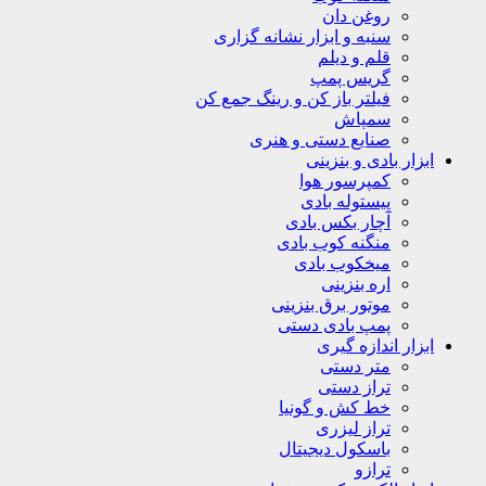
روغن دان
سنبه و ابزار نشانه گزاری
قلم و دیلم
گریس پمپ
فیلتر باز کن و رینگ جمع کن
سمپاش
صنایع دستی و هنری
ابزار بادی و بنزینی
کمپرسور هوا
پیستوله بادی
آچار بکس بادی
منگنه کوب بادی
میخکوب بادی
اره بنزینی
موتور برق بنزینی
پمپ بادی دستی
ابزار اندازه گیری
متر دستی
تراز دستی
خط کش و گونیا
تراز لیزری
باسکول دیجیتال
ترازو