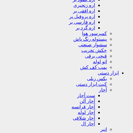
اره زنجیری
اره افقی بر
اره پروفیل پر
اره فارسی بر
اره گرد بر
کمپرسور هوا
پیستوله رنگ پاش
سشوار صنعتی
چکش تخریب
قیچی برقی
اتو لوله
پمپ کف کش
ابزار دستی
بکس ریلی
کیت ابزار دستی
آچار
ست آچار
آچار آلن
آچار فرانسه
آچار لوله
آچار شلاقی
آچار ال
انبر