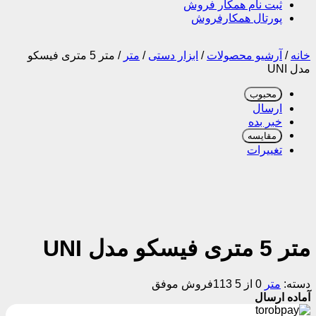
ثبت نام همکار فروش
پورتال همکارفروش
خانه
/
آرشیو محصولات
/
ابزار دستی
/
متر
/
متر 5 متری فیسکو
مدل UNI
محبوب
ارسال
خبر بده
مقایسه
تغییرات
متر 5 متری فیسکو مدل UNI
دسته:
متر
0 از 5
113فروش موفق
آماده ارسال