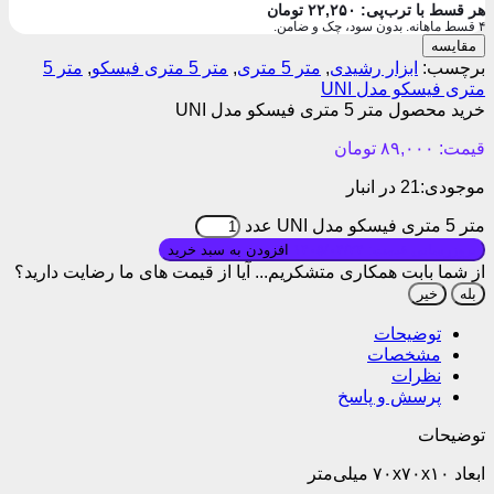
هر قسط با ترب‌پی:
۲۲,۲۵۰
تومان
۴ قسط ماهانه. بدون سود، چک و ضامن.
مقایسه
برچسب:
ابزار رشیدی
,
متر 5 متری
,
متر 5 متری فیسکو
,
متر 5
متری فیسکو مدل UNI
خرید محصول متر 5 متری فیسکو مدل UNI
قیمت:
۸۹,۰۰۰
تومان
موجودی:
21 در انبار
متر 5 متری فیسکو مدل UNI عدد
بروزرسانی قیمت: ۱۴۰۵/۰۴/۲۴
افزودن به سبد خرید
از شما بابت همکاری متشکریم...
آیا از قیمت های ما رضایت دارید؟
بله
خیر
توضیحات
مشخصات
نظرات
پرسش و پاسخ
توضیحات
ابعاد ۷۰x۷۰x۱۰ میلی‌متر