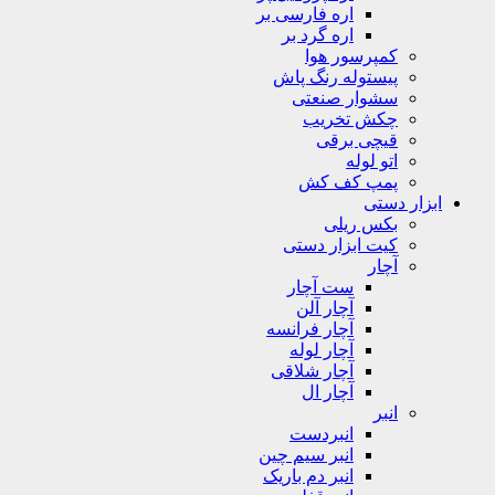
اره فارسی بر
اره گرد بر
کمپرسور هوا
پیستوله رنگ پاش
سشوار صنعتی
چکش تخریب
قیچی برقی
اتو لوله
پمپ کف کش
ابزار دستی
بکس ریلی
کیت ابزار دستی
آچار
ست آچار
آچار آلن
آچار فرانسه
آچار لوله
آچار شلاقی
آچار ال
انبر
انبردست
انبر سیم چین
انبر دم باریک