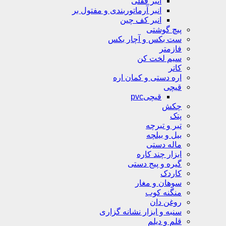
انبر قفلی
انبر آرماتوربندی و مفتول بر
انبر کف چین
پیچ گوشتی
ست بکس و آچار بکس
فازمتر
سیم لخت کن
کاتر
اره دستی و کمان اره
قیچی
قیچیpvc
چکش
پتک
تبر و تبرچه
بیل و بیلچه
ماله دستی
ابزار چند کاره
گیره و پیج دستی
کاردک
سوهان و مغار
منگنه کوب
روغن دان
سنبه و ابزار نشانه گزاری
قلم و دیلم