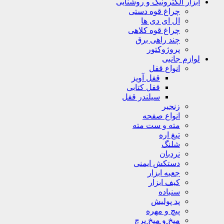
ابزار الکترونیک و روشنایی
چراغ قوه دستی
ال ای دی ها
چراغ قوه کلاهی
چند راهی برق
پروژوکتور
لوازم جانبی
انواع قفل
قفل آویز
قفل کتابی
سیلندر قفل
زنجیر
انواع صفحه
مته و ست مته
تیغ اره
شلنگ
نردبان
دستکش ایمنی
جعبه ابزار
کیف ابزار
سنباده
پد پولیش
پیچ و مهره
میخ و میخ پرچ