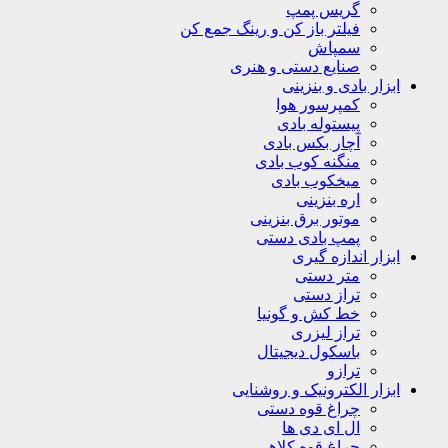
گریس پمپ
فیلتر باز کن و رینگ جمع کن
سمپاش
صنایع دستی و هنری
ابزار بادی و بنزینی
کمپرسور هوا
پیستوله بادی
آچار بکس بادی
منگنه کوب بادی
میخکوب بادی
اره بنزینی
موتور برق بنزینی
پمپ بادی دستی
ابزار اندازه گیری
متر دستی
تراز دستی
خط کش و گونیا
تراز لیزری
باسکول دیجیتال
ترازو
ابزار الکترونیک و روشنایی
چراغ قوه دستی
ال ای دی ها
چراغ قوه کلاهی