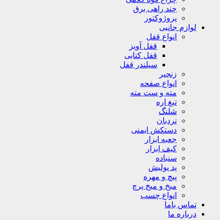
چند راهی برق
پروژوکتور
لوازم جانبی
انواع قفل
قفل آویز
قفل کتابی
سیلندر قفل
زنجیر
انواع صفحه
مته و ست مته
تیغ اره
شلنگ
نردبان
دستکش ایمنی
جعبه ابزار
کیف ابزار
سنباده
پد پولیش
پیچ و مهره
میخ و میخ پرچ
انواع چسب
تماس باما
درباره ما