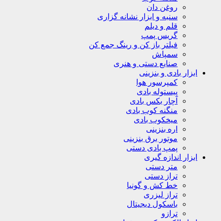
روغن دان
سنبه و ابزار نشانه گزاری
قلم و دیلم
گریس پمپ
فیلتر باز کن و رینگ جمع کن
سمپاش
صنایع دستی و هنری
ابزار بادی و بنزینی
کمپرسور هوا
پیستوله بادی
آچار بکس بادی
منگنه کوب بادی
میخکوب بادی
اره بنزینی
موتور برق بنزینی
پمپ بادی دستی
ابزار اندازه گیری
متر دستی
تراز دستی
خط کش و گونیا
تراز لیزری
باسکول دیجیتال
ترازو