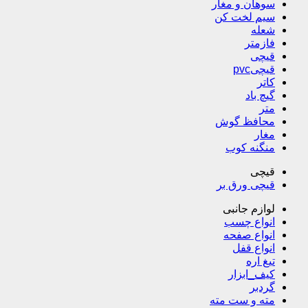
سوهان و مغار
سیم لخت کن
شعله
فازمتر
قیچی
قیچیpvc
کاتر
گیچ باد
متر
محافظ گوش
مغار
منگنه کوب
قیچی
قیچی ورق بر
لوازم جانبی
انواع چسب
انواع صفحه
انواع قفل
تیغ اره
کیف_ابزار
گردبر
مته و ست مته