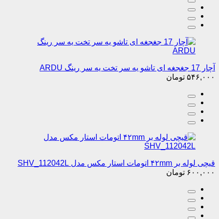
آچار 17 جغجغه ای تاشو یه سر تخت یه سر رینگ ARDU
۵۴۶,۰۰۰
تومان
قیچی لوله بر ۴۲mm اتومات استار مکس مدل SHV_112042L
۶۰۰,۰۰۰
تومان