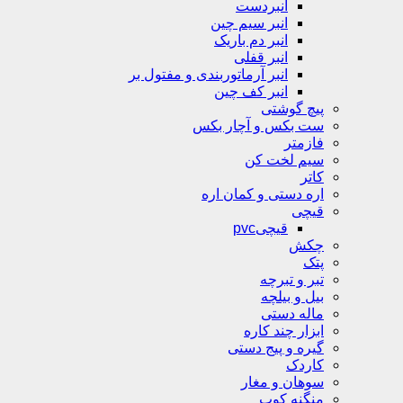
انبردست
انبر سیم چین
انبر دم باریک
انبر قفلی
انبر آرماتوربندی و مفتول بر
انبر کف چین
پیچ گوشتی
ست بکس و آچار بکس
فازمتر
سیم لخت کن
کاتر
اره دستی و کمان اره
قیچی
قیچیpvc
چکش
پتک
تبر و تبرچه
بیل و بیلچه
ماله دستی
ابزار چند کاره
گیره و پیج دستی
کاردک
سوهان و مغار
منگنه کوب