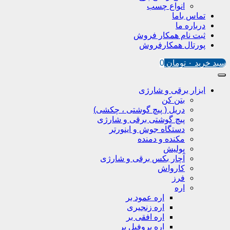
انواع چسب
تماس باما
درباره ما
ثبت نام همکار فروش
پورتال همکارفروش
سبد خرید
۰
تومان
0
ابزار برقی و شارژی
بتن کن
دریل ( پیچ گوشتی ، چکشی)
پیچ گوشتی برقی و شارژی
دستگاه جوش و اینورتر
مکنده و دمنده
پولیش
آچار بکس برقی و شارژی
کارواش
فرز
اره
اره عمود بر
اره زنجیری
اره افقی بر
اره پروفیل پر