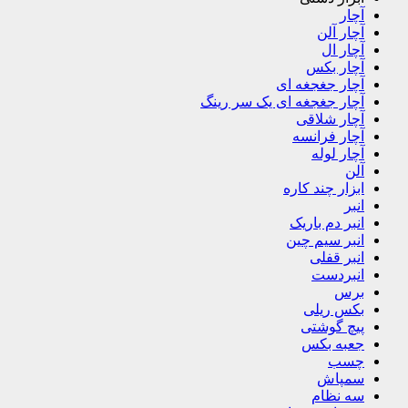
آچار
آچار آلن
آچار ال
آچار بکس
آچار جغجغه ای
آچار جغجغه ای یک سر رینگ
آچار شلاقی
آچار فرانسه
آچار لوله
آلن
ابزار چند کاره
انبر
انبر دم باریک
انبر سیم چین
انبر قفلی
انبردست
برس
بکس ریلی
پیچ گوشتی
جعبه بکس
چسب
سمپاش
سه نظام