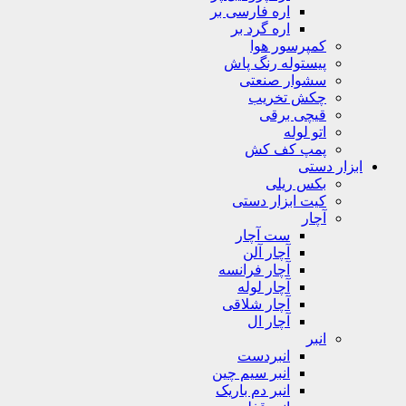
اره فارسی بر
اره گرد بر
کمپرسور هوا
پیستوله رنگ پاش
سشوار صنعتی
چکش تخریب
قیچی برقی
اتو لوله
پمپ کف کش
ابزار دستی
بکس ریلی
کیت ابزار دستی
آچار
ست آچار
آچار آلن
آچار فرانسه
آچار لوله
آچار شلاقی
آچار ال
انبر
انبردست
انبر سیم چین
انبر دم باریک