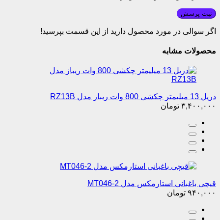
ثبت پرسش
اگر سوالی در مورد محصول دارید از این قسمت بپرسید!
محصولات مشابه
دریل 13 میلیمتر چکشی 800 وات ریباز مدل RZ13B
۳,۴۰۰,۰۰۰
تومان
قیچی باغبانی استارمکس مدل MT046-2
۹۴۰,۰۰۰
تومان