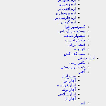
اره زنجیری
اره افقی بر
اره پروفیل پر
اره فارسی بر
اره گرد بر
کمپرسور هوا
پیستوله رنگ پاش
سشوار صنعتی
چکش تخریب
قیچی برقی
اتو لوله
پمپ کف کش
ابزار دستی
بکس ریلی
کیت ابزار دستی
آچار
ست آچار
آچار آلن
آچار فرانسه
آچار لوله
آچار شلاقی
آچار ال
انبر