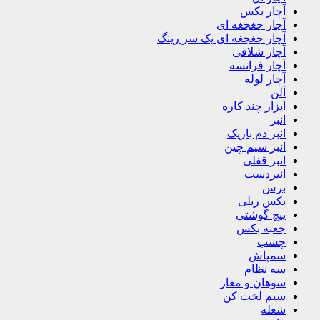
آچار بکس
آچار جغجغه ای
آچار جغجغه ای یک سر رینگ
آچار شلاقی
آچار فرانسه
آچار لوله
آلن
ابزار چند کاره
انبر
انبر دم باریک
انبر سیم چین
انبر قفلی
انبردست
برس
بکس ریلی
پیچ گوشتی
جعبه بکس
چسب
سمپاش
سه نظام
سوهان و مغار
سیم لخت کن
شعله