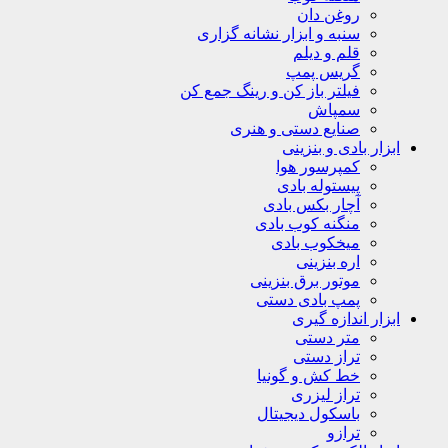
روغن دان
سنبه و ابزار نشانه گزاری
قلم و دیلم
گریس پمپ
فیلتر باز کن و رینگ جمع کن
سمپاش
صنایع دستی و هنری
ابزار بادی و بنزینی
کمپرسور هوا
پیستوله بادی
آچار بکس بادی
منگنه کوب بادی
میخکوب بادی
اره بنزینی
موتور برق بنزینی
پمپ بادی دستی
ابزار اندازه گیری
متر دستی
تراز دستی
خط کش و گونیا
تراز لیزری
باسکول دیجیتال
ترازو