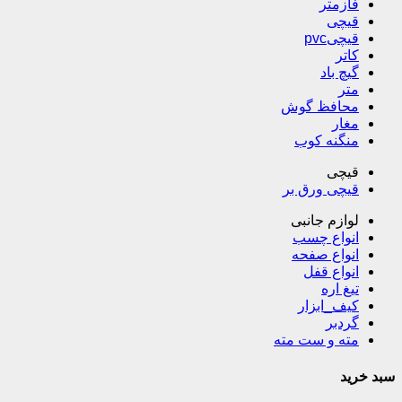
فازمتر
قیچی
قیچیpvc
کاتر
گیچ باد
متر
محافظ گوش
مغار
منگنه کوب
قیچی
قیچی ورق بر
لوازم جانبی
انواع چسب
انواع صفحه
انواع قفل
تیغ اره
کیف_ابزار
گردبر
مته و ست مته
سبد خرید