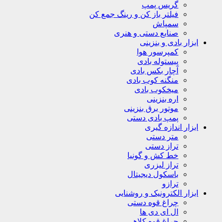
گریس پمپ
فیلتر باز کن و رینگ جمع کن
سمپاش
صنایع دستی و هنری
ابزار بادی و بنزینی
کمپرسور هوا
پیستوله بادی
آچار بکس بادی
منگنه کوب بادی
میخکوب بادی
اره بنزینی
موتور برق بنزینی
پمپ بادی دستی
ابزار اندازه گیری
متر دستی
تراز دستی
خط کش و گونیا
تراز لیزری
باسکول دیجیتال
ترازو
ابزار الکترونیک و روشنایی
چراغ قوه دستی
ال ای دی ها
چراغ قوه کلاهی