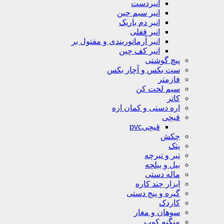
انبردست
انبر سیم چین
انبر دم باریک
انبر قفلی
انبر آرماتوربندی و مفتول بر
انبر کف چین
پیچ گوشتی
ست بکس و آچار بکس
فازمتر
سیم لخت کن
کاتر
اره دستی و کمان اره
قیچی
قیچیpvc
چکش
پتک
تبر و تبرچه
بیل و بیلچه
ماله دستی
ابزار چند کاره
گیره و پیج دستی
کاردک
سوهان و مغار
منگنه کوب