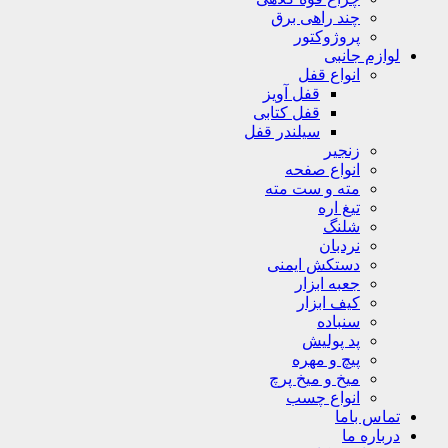
چند راهی برق
پروژوکتور
لوازم جانبی
انواع قفل
قفل آویز
قفل کتابی
سیلندر قفل
زنجیر
انواع صفحه
مته و ست مته
تیغ اره
شلنگ
نردبان
دستکش ایمنی
جعبه ابزار
کیف ابزار
سنباده
پد پولیش
پیچ و مهره
میخ و میخ پرچ
انواع چسب
تماس باما
درباره ما