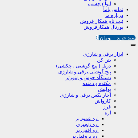
انواع چسب
تماس باما
درباره ما
ثبت نام همکار فروش
پورتال همکارفروش
سبد خرید
۰
تومان
0
ابزار برقی و شارژی
بتن کن
دریل ( پیچ گوشتی ، چکشی)
پیچ گوشتی برقی و شارژی
دستگاه جوش و اینورتر
مکنده و دمنده
پولیش
آچار بکس برقی و شارژی
کارواش
فرز
اره
اره عمود بر
اره زنجیری
اره افقی بر
اره پروفیل پر