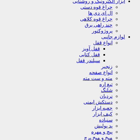
ابزار الکترونیک و روشنایی
چراغ قوه دستی
ال ای دی ها
چراغ قوه کلاهی
چند راهی برق
پروژوکتور
لوازم جانبی
انواع قفل
قفل آویز
قفل کتابی
سیلندر قفل
زنجیر
انواع صفحه
مته و ست مته
تیغ اره
شلنگ
نردبان
دستکش ایمنی
جعبه ابزار
کیف ابزار
سنباده
پد پولیش
پیچ و مهره
میخ و میخ پرچ