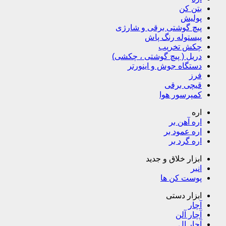
بتن کن
پولیش
پیچ گوشتی برقی و شارژی
پیستوله رنگ پاش
چکش تخریب
دریل ( پیچ گوشتی ، چکشی)
دستگاه جوش و اینورتر
فرز
قیچی برقی
کمپرسور هوا
اره
اره آهن بر
اره عمود بر
اره گرد بر
ابزار خلاق و جدید
انبر
پوست کن ها
ابزار دستی
آچار
آچار آلن
آچار ال