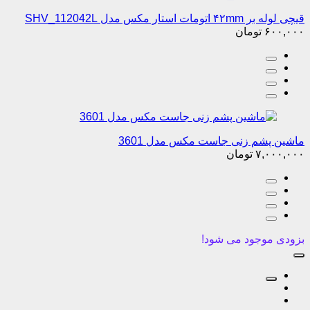
قیچی لوله بر ۴۲mm اتومات استار مکس مدل SHV_112042L
۶۰۰,۰۰۰
تومان
ماشین پشم زنی جاست مکس مدل 3601
۷,۰۰۰,۰۰۰
تومان
بزودی موجود می شود!