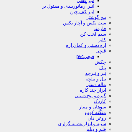
انبر قفلی
انبر آرماتوربندی و مفتول بر
انبر کف چین
پیچ گوشتی
ست بکس و آچار بکس
فازمتر
سیم لخت کن
کاتر
اره دستی و کمان اره
قیچی
قیچیpvc
چکش
پتک
تبر و تبرچه
بیل و بیلچه
ماله دستی
ابزار چند کاره
گیره و پیج دستی
کاردک
سوهان و مغار
منگنه کوب
روغن دان
سنبه و ابزار نشانه گزاری
قلم و دیلم