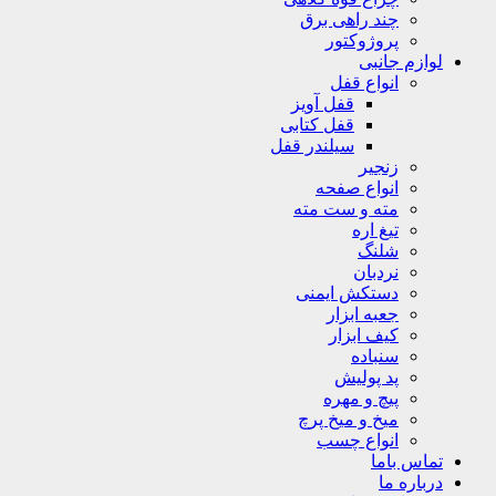
چند راهی برق
پروژوکتور
لوازم جانبی
انواع قفل
قفل آویز
قفل کتابی
سیلندر قفل
زنجیر
انواع صفحه
مته و ست مته
تیغ اره
شلنگ
نردبان
دستکش ایمنی
جعبه ابزار
کیف ابزار
سنباده
پد پولیش
پیچ و مهره
میخ و میخ پرچ
انواع چسب
تماس باما
درباره ما