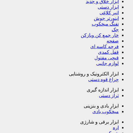
ابزار خلاق و جدید
ابزار دستی
انبر کلاغی
اینورتر جوش
تفنگ میخکوب
جک
خار جمع کن وبازکن
صفحه
فرچه کاسه ای
قفل کمدی
قیچی مفتول
لوازم جانبی
ابزار الکترونیک و روشنایی
چراغ قوه دستی
ابزار اندازه گیری
تراز دستی
ابزار بادی و بنزینی
میخکوب بادی
ابزار برقی و شارژی
اره