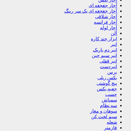
آچار جغجغه ای
آچار جغجغه ای یک سر رینگ
آچار شلاقی
آچار فرانسه
آچار لوله
آلن
ابزار چند کاره
انبر
انبر دم باریک
انبر سیم چین
انبر قفلی
انبردست
برس
بکس ریلی
پیچ گوشتی
جعبه بکس
چسب
سمپاش
سه نظام
سوهان و مغار
سیم لخت کن
شعله
فازمتر