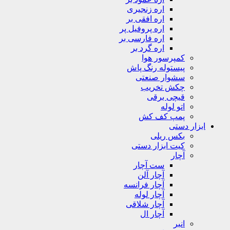
اره زنجیری
اره افقی بر
اره پروفیل پر
اره فارسی بر
اره گرد بر
کمپرسور هوا
پیستوله رنگ پاش
سشوار صنعتی
چکش تخریب
قیچی برقی
اتو لوله
پمپ کف کش
ابزار دستی
بکس ریلی
کیت ابزار دستی
آچار
ست آچار
آچار آلن
آچار فرانسه
آچار لوله
آچار شلاقی
آچار ال
انبر