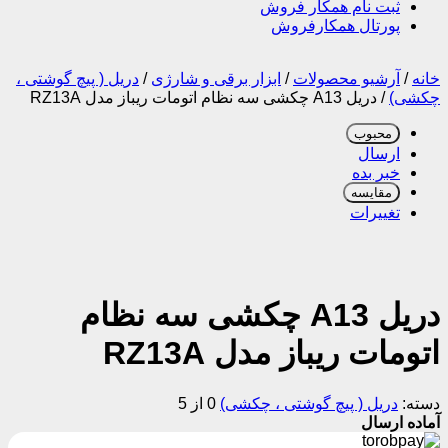
ثبت نام همکار فروش
پورتال همکارفروش
خانه
/
آرشیو محصولات
/
ابزار برقی و شارژی
/
دریل ( پیچ گوشتی ،
چکشی)
/
دریل A13 چکشی سه نظام اتومات ریباز مدل RZ13A
محبوب
ارسال
خبر بده
مقایسه
تغییرات
دریل A13 چکشی سه نظام
اتومات ریباز مدل RZ13A
دسته:
دریل ( پیچ گوشتی ، چکشی)
0 از 5
آماده ارسال