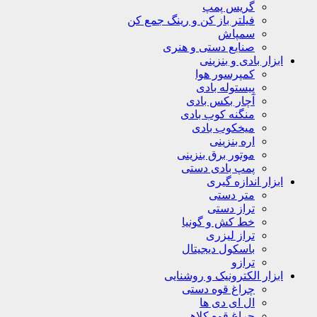
گریس پمپ
فیلتر باز کن و رینگ جمع کن
سمپاش
صنایع دستی و هنری
ابزار بادی و بنزینی
کمپرسور هوا
پیستوله بادی
آچار بکس بادی
منگنه کوب بادی
میخکوب بادی
اره بنزینی
موتور برق بنزینی
پمپ بادی دستی
ابزار اندازه گیری
متر دستی
تراز دستی
خط کش و گونیا
تراز لیزری
باسکول دیجیتال
ترازو
ابزار الکترونیک و روشنایی
چراغ قوه دستی
ال ای دی ها
چراغ قوه کلاهی