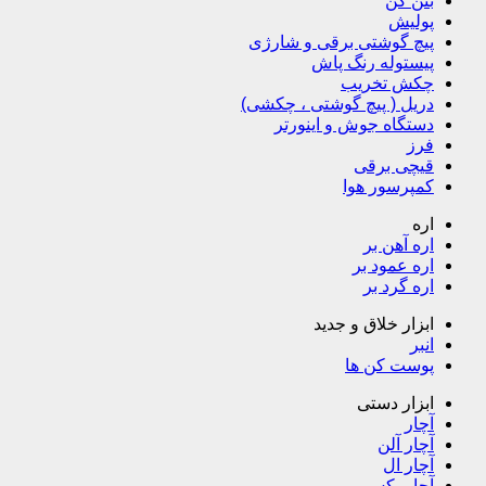
بتن کن
پولیش
پیچ گوشتی برقی و شارژی
پیستوله رنگ پاش
چکش تخریب
دریل ( پیچ گوشتی ، چکشی)
دستگاه جوش و اینورتر
فرز
قیچی برقی
کمپرسور هوا
اره
اره آهن بر
اره عمود بر
اره گرد بر
ابزار خلاق و جدید
انبر
پوست کن ها
ابزار دستی
آچار
آچار آلن
آچار ال
آچار بکس