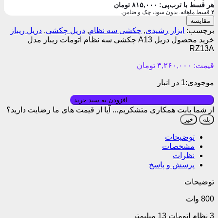
هر قسط با ترب‌پی:
۸۱۵,۰۰۰
تومان
۴ قسط ماهانه. بدون سود، چک و ضامن.
مقایسه
برچسب:
ابزار رشیدی
,
چکشی سه نظام
,
دریل چکشی
,
دریل ریباز
خرید محصول دریل A13 چکشی سه نظام اتومات ریباز مدل
RZ13A
قیمت:
۳,۲۶۰,۰۰۰
تومان
موجودی:
1 در انبار
بروزرسانی قیمت: ۱۴۰۵/۰۱/۱۰
افزودن به سبد خرید
از شما بابت همکاری متشکریم...
آیا از قیمت های ما رضایت دارید؟
بله
خیر
توضیحات
مشخصات
نظرات
پرسش و پاسخ
توضیحات
800 وات
3 نظام اتومات 13 میلیمتر