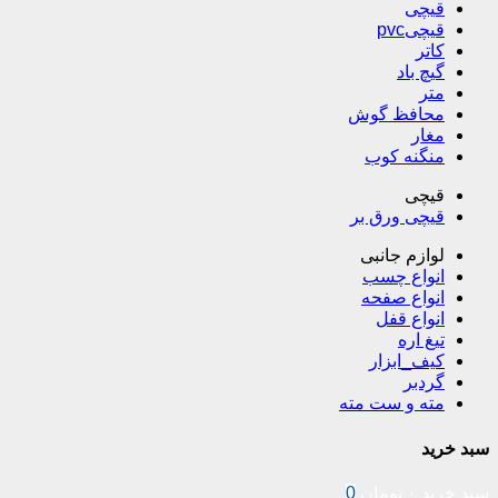
قیچی
قیچیpvc
کاتر
گیچ باد
متر
محافظ گوش
مغار
منگنه کوب
قیچی
قیچی ورق بر
لوازم جانبی
انواع چسب
انواع صفحه
انواع قفل
تیغ اره
کیف_ابزار
گردبر
مته و ست مته
سبد خرید
سبد خرید
۰
تومان
0