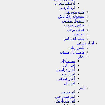
اره فارسی بر
اره گرد بر
کمپرسور هوا
پیستوله رنگ پاش
سشوار صنعتی
چکش تخریب
قیچی برقی
اتو لوله
پمپ کف کش
ابزار دستی
بکس ریلی
کیت ابزار دستی
آچار
ست آچار
آچار آلن
آچار فرانسه
آچار لوله
آچار شلاقی
آچار ال
انبر
انبردست
انبر سیم چین
انبر دم باریک