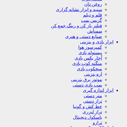
روغن دان
سنبه و ابزار نشانه گزاری
قلم و دیلم
گریس پمپ
فیلتر باز کن و رینگ جمع کن
سمپاش
صنایع دستی و هنری
ابزار بادی و بنزینی
کمپرسور هوا
پیستوله بادی
آچار بکس بادی
منگنه کوب بادی
میخکوب بادی
اره بنزینی
موتور برق بنزینی
پمپ بادی دستی
ابزار اندازه گیری
متر دستی
تراز دستی
خط کش و گونیا
تراز لیزری
باسکول دیجیتال
ترازو