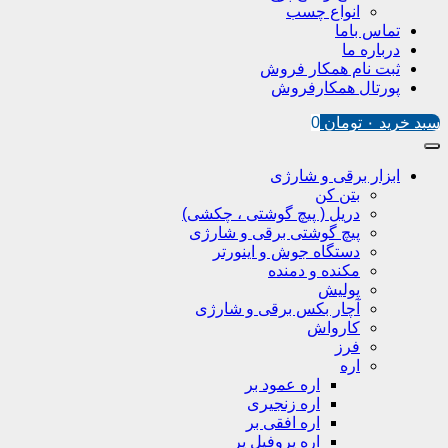
انواع چسب
تماس باما
درباره ما
ثبت نام همکار فروش
پورتال همکارفروش
سبد خرید
۰
تومان
0
ابزار برقی و شارژی
بتن کن
دریل ( پیچ گوشتی ، چکشی)
پیچ گوشتی برقی و شارژی
دستگاه جوش و اینورتر
مکنده و دمنده
پولیش
آچار بکس برقی و شارژی
کارواش
فرز
اره
اره عمود بر
اره زنجیری
اره افقی بر
اره پروفیل پر