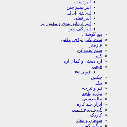
انبردست
انبر سیم چین
انبر دم باریک
انبر قفلی
انبر آرماتوربندی و مفتول بر
انبر کف چین
پیچ گوشتی
ست بکس و آچار بکس
فازمتر
سیم لخت کن
کاتر
اره دستی و کمان اره
قیچی
قیچیpvc
چکش
پتک
تبر و تبرچه
بیل و بیلچه
ماله دستی
ابزار چند کاره
گیره و پیج دستی
کاردک
سوهان و مغار
منگنه کوب