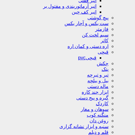
انبر قفلی
انبر آرماتوربندی و مفتول بر
انبر کف چین
پیچ گوشتی
ست بکس و آچار بکس
فازمتر
سیم لخت کن
کاتر
اره دستی و کمان اره
قیچی
قیچیpvc
چکش
پتک
تبر و تبرچه
بیل و بیلچه
ماله دستی
ابزار چند کاره
گیره و پیج دستی
کاردک
سوهان و مغار
منگنه کوب
روغن دان
سنبه و ابزار نشانه گزاری
قلم و دیلم