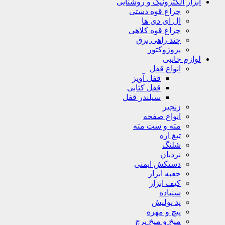
ابزار الکترونیک و روشنایی
چراغ قوه دستی
ال ای دی ها
چراغ قوه کلاهی
چند راهی برق
پروژوکتور
لوازم جانبی
انواع قفل
قفل آویز
قفل کتابی
سیلندر قفل
زنجیر
انواع صفحه
مته و ست مته
تیغ اره
شلنگ
نردبان
دستکش ایمنی
جعبه ابزار
کیف ابزار
سنباده
پد پولیش
پیچ و مهره
میخ و میخ پرچ