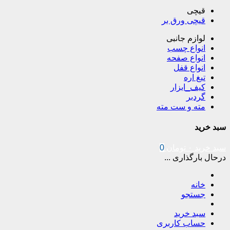
قیچی
قیچی ورق بر
لوازم جانبی
انواع چسب
انواع صفحه
انواع قفل
تیغ اره
کیف_ابزار
گردبر
مته و ست مته
سبد خرید
سبد خرید
۰
تومان
0
درحال بارگذاری ...
خانه
جستجو
سبد خرید
حساب کاربری