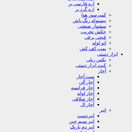
اره فارسی بر
اره گرد بر
کمپرسور هوا
پیستوله رنگ پاش
سشوار صنعتی
چکش تخریب
قیچی برقی
اتو لوله
پمپ کف کش
ابزار دستی
بکس ریلی
کیت ابزار دستی
آچار
ست آچار
آچار آلن
آچار فرانسه
آچار لوله
آچار شلاقی
آچار ال
انبر
انبردست
انبر سیم چین
انبر دم باریک