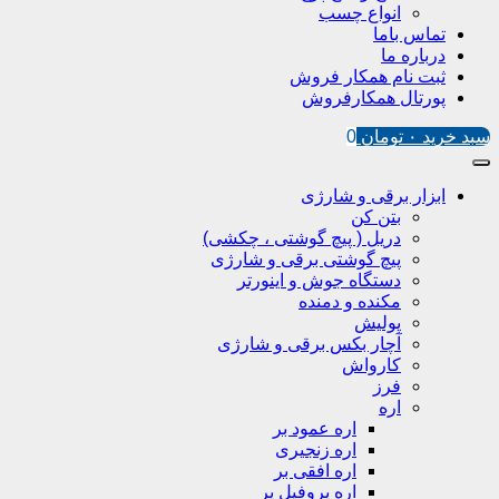
انواع چسب
تماس باما
درباره ما
ثبت نام همکار فروش
پورتال همکارفروش
سبد خرید
۰
تومان
0
ابزار برقی و شارژی
بتن کن
دریل ( پیچ گوشتی ، چکشی)
پیچ گوشتی برقی و شارژی
دستگاه جوش و اینورتر
مکنده و دمنده
پولیش
آچار بکس برقی و شارژی
کارواش
فرز
اره
اره عمود بر
اره زنجیری
اره افقی بر
اره پروفیل پر