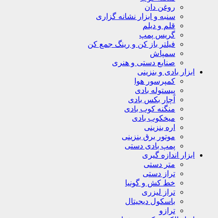
روغن دان
سنبه و ابزار نشانه گزاری
قلم و دیلم
گریس پمپ
فیلتر باز کن و رینگ جمع کن
سمپاش
صنایع دستی و هنری
ابزار بادی و بنزینی
کمپرسور هوا
پیستوله بادی
آچار بکس بادی
منگنه کوب بادی
میخکوب بادی
اره بنزینی
موتور برق بنزینی
پمپ بادی دستی
ابزار اندازه گیری
متر دستی
تراز دستی
خط کش و گونیا
تراز لیزری
باسکول دیجیتال
ترازو