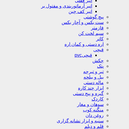
انبر قفلی
انبر آرماتوربندی و مفتول بر
انبر کف چین
پیچ گوشتی
ست بکس و آچار بکس
فازمتر
سیم لخت کن
کاتر
اره دستی و کمان اره
قیچی
قیچیpvc
چکش
پتک
تبر و تبرچه
بیل و بیلچه
ماله دستی
ابزار چند کاره
گیره و پیج دستی
کاردک
سوهان و مغار
منگنه کوب
روغن دان
سنبه و ابزار نشانه گزاری
قلم و دیلم