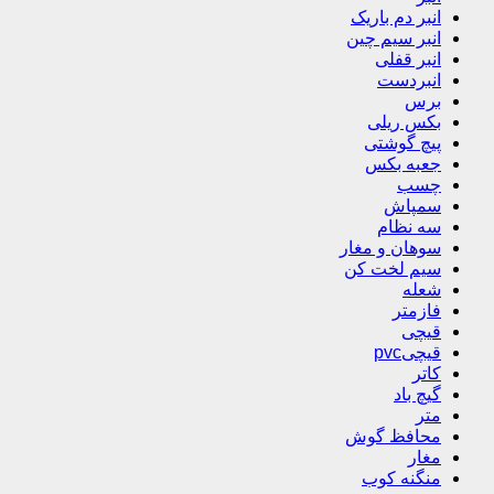
انبر دم باریک
انبر سیم چین
انبر قفلی
انبردست
برس
بکس ریلی
پیچ گوشتی
جعبه بکس
چسب
سمپاش
سه نظام
سوهان و مغار
سیم لخت کن
شعله
فازمتر
قیچی
قیچیpvc
کاتر
گیچ باد
متر
محافظ گوش
مغار
منگنه کوب