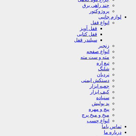
چند راهی برق
پروژوکتور
لوازم جانبی
انواع قفل
قفل آویز
قفل کتابی
سیلندر قفل
زنجیر
انواع صفحه
مته و ست مته
تیغ اره
شلنگ
نردبان
دستکش ایمنی
جعبه ابزار
کیف ابزار
سنباده
پد پولیش
پیچ و مهره
میخ و میخ پرچ
انواع چسب
تماس باما
درباره ما