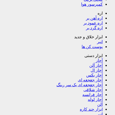
کمپرسور هوا
اره
اره آهن بر
اره عمود بر
اره گرد بر
ابزار خلاق و جدید
انبر
پوست کن ها
ابزار دستی
آچار
آچار آلن
آچار ال
آچار بکس
آچار جغجغه ای
آچار جغجغه ای یک سر رینگ
آچار شلاقی
آچار فرانسه
آچار لوله
آلن
ابزار چند کاره
انبر