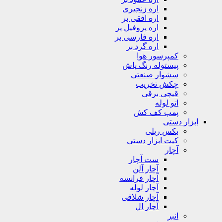
اره زنجیری
اره افقی بر
اره پروفیل پر
اره فارسی بر
اره گرد بر
کمپرسور هوا
پیستوله رنگ پاش
سشوار صنعتی
چکش تخریب
قیچی برقی
اتو لوله
پمپ کف کش
ابزار دستی
بکس ریلی
کیت ابزار دستی
آچار
ست آچار
آچار آلن
آچار فرانسه
آچار لوله
آچار شلاقی
آچار ال
انبر