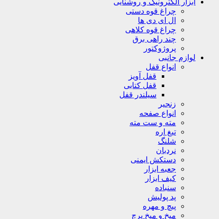
ابزار الکترونیک و روشنایی
چراغ قوه دستی
ال ای دی ها
چراغ قوه کلاهی
چند راهی برق
پروژوکتور
لوازم جانبی
انواع قفل
قفل آویز
قفل کتابی
سیلندر قفل
زنجیر
انواع صفحه
مته و ست مته
تیغ اره
شلنگ
نردبان
دستکش ایمنی
جعبه ابزار
کیف ابزار
سنباده
پد پولیش
پیچ و مهره
میخ و میخ پرچ