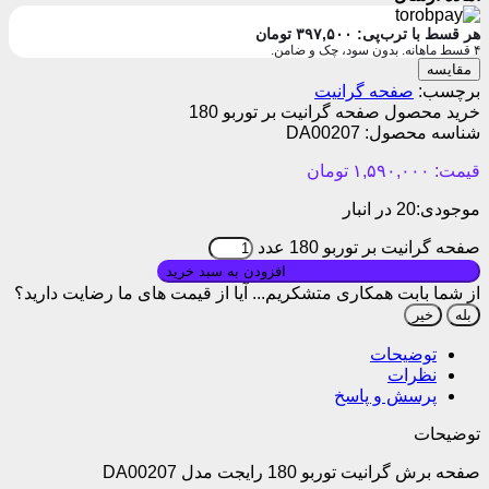
هر قسط با ترب‌پی:
۳۹۷,۵۰۰
تومان
۴ قسط ماهانه. بدون سود، چک و ضامن.
مقایسه
برچسب:
صفحه گرانیت
خرید محصول صفحه گرانیت بر توربو 180
شناسه محصول:
DA00207
قیمت:
۱,۵۹۰,۰۰۰
تومان
موجودی:
20 در انبار
صفحه گرانیت بر توربو 180 عدد
بروزرسانی قیمت: ۱۴۰۵/۰۱/۱۰
افزودن به سبد خرید
از شما بابت همکاری متشکریم...
آیا از قیمت های ما رضایت دارید؟
بله
خیر
توضیحات
نظرات
پرسش و پاسخ
توضیحات
صفحه برش گرانیت توربو 180 رایجت مدل DA00207