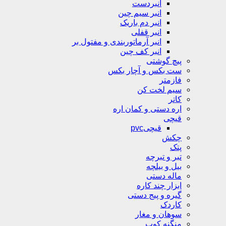
انبردست
انبر سیم چین
انبر دم باریک
انبر قفلی
انبر آرماتوربندی و مفتول بر
انبر کف چین
پیچ گوشتی
ست بکس و آچار بکس
فازمتر
سیم لخت کن
کاتر
اره دستی و کمان اره
قیچی
قیچیpvc
چکش
پتک
تبر و تبرچه
بیل و بیلچه
ماله دستی
ابزار چند کاره
گیره و پیج دستی
کاردک
سوهان و مغار
منگنه کوب