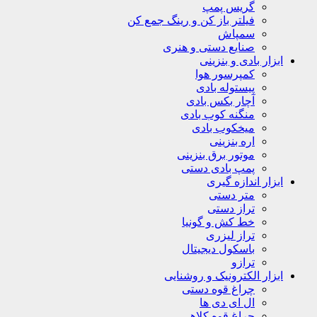
گریس پمپ
فیلتر باز کن و رینگ جمع کن
سمپاش
صنایع دستی و هنری
ابزار بادی و بنزینی
کمپرسور هوا
پیستوله بادی
آچار بکس بادی
منگنه کوب بادی
میخکوب بادی
اره بنزینی
موتور برق بنزینی
پمپ بادی دستی
ابزار اندازه گیری
متر دستی
تراز دستی
خط کش و گونیا
تراز لیزری
باسکول دیجیتال
ترازو
ابزار الکترونیک و روشنایی
چراغ قوه دستی
ال ای دی ها
چراغ قوه کلاهی