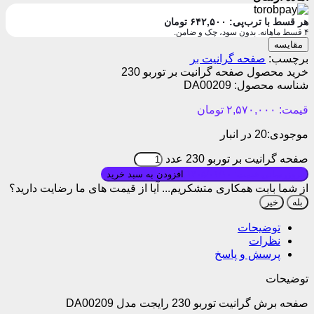
هر قسط با ترب‌پی:
۶۴۲,۵۰۰
تومان
۴ قسط ماهانه. بدون سود، چک و ضامن.
مقایسه
برچسب:
صفحه گرانیت بر
خرید محصول صفحه گرانیت بر توربو 230
شناسه محصول:
DA00209
قیمت:
۲,۵۷۰,۰۰۰
تومان
موجودی:
20 در انبار
صفحه گرانیت بر توربو 230 عدد
بروزرسانی قیمت: ۱۴۰۵/۰۱/۱۰
افزودن به سبد خرید
از شما بابت همکاری متشکریم...
آیا از قیمت های ما رضایت دارید؟
بله
خیر
توضیحات
نظرات
پرسش و پاسخ
توضیحات
صفحه برش گرانیت توربو 230 رایجت مدل DA00209