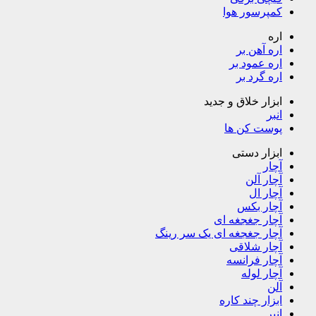
کمپرسور هوا
اره
اره آهن بر
اره عمود بر
اره گرد بر
ابزار خلاق و جدید
انبر
پوست کن ها
ابزار دستی
آچار
آچار آلن
آچار ال
آچار بکس
آچار جغجغه ای
آچار جغجغه ای یک سر رینگ
آچار شلاقی
آچار فرانسه
آچار لوله
آلن
ابزار چند کاره
انبر