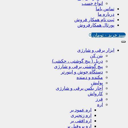
انواع چسب
تماس باما
درباره ما
ثبت نام همکار فروش
پورتال همکارفروش
سبد خرید
۰
تومان
0
ابزار برقی و شارژی
بتن کن
دریل ( پیچ گوشتی ، چکشی)
پیچ گوشتی برقی و شارژی
دستگاه جوش و اینورتر
مکنده و دمنده
پولیش
آچار بکس برقی و شارژی
کارواش
فرز
اره
اره عمود بر
اره زنجیری
اره افقی بر
اره پروفیل پر