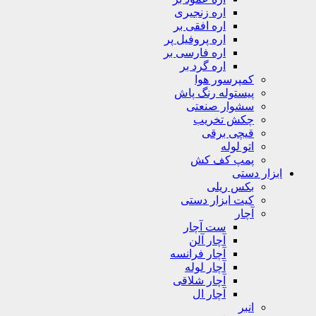
اره زنجیری
اره افقی بر
اره پروفیل پر
اره فارسی بر
اره گرد بر
کمپرسور هوا
پیستوله رنگ پاش
سشوار صنعتی
چکش تخریب
قیچی برقی
اتو لوله
پمپ کف کش
ابزار دستی
بکس ریلی
کیت ابزار دستی
آچار
ست آچار
آچار آلن
آچار فرانسه
آچار لوله
آچار شلاقی
آچار ال
انبر