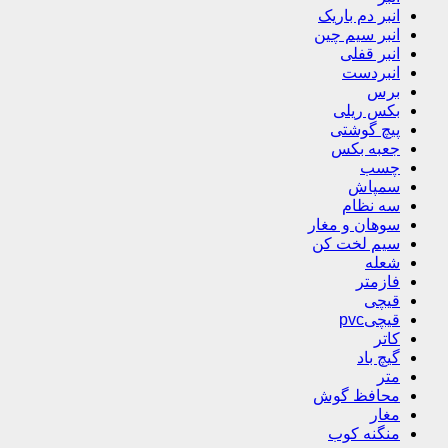
انبر دم باریک
انبر سیم چین
انبر قفلی
انبردست
برس
بکس ریلی
پیچ گوشتی
جعبه بکس
چسب
سمپاش
سه نظام
سوهان و مغار
سیم لخت کن
شعله
فازمتر
قیچی
قیچیpvc
کاتر
گیچ باد
متر
محافظ گوش
مغار
منگنه کوب