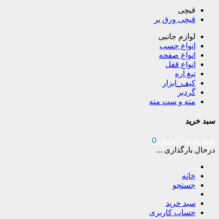
قیچی
قیچی ورق بر
لوازم جانبی
انواع چسب
انواع صفحه
انواع قفل
تیغ اره
کیف_ابزار
گردبر
مته و ست مته
سبد خرید
سبد خرید
۰
تومان
0
درحال بارگذاری ...
خانه
جستجو
سبد خرید
حساب کاربری