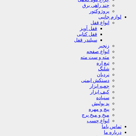
چند راهی برق
پروژوکتور
لوازم جانبی
انواع قفل
قفل آویز
قفل کتابی
سیلندر قفل
زنجیر
انواع صفحه
مته و ست مته
تیغ اره
شلنگ
نردبان
دستکش ایمنی
جعبه ابزار
کیف ابزار
سنباده
پد پولیش
پیچ و مهره
میخ و میخ پرچ
انواع چسب
تماس باما
درباره ما