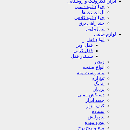
ابزار الکترونیک و روشنایی
چراغ قوه دستی
ال ای دی ها
چراغ قوه کلاهی
چند راهی برق
پروژوکتور
لوازم جانبی
انواع قفل
قفل آویز
قفل کتابی
سیلندر قفل
زنجیر
انواع صفحه
مته و ست مته
تیغ اره
شلنگ
نردبان
دستکش ایمنی
جعبه ابزار
کیف ابزار
سنباده
پد پولیش
پیچ و مهره
میخ و میخ پرچ