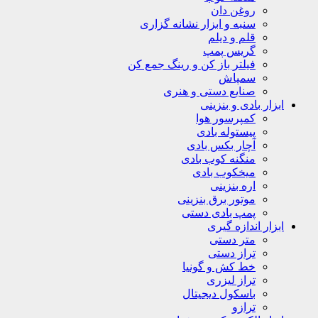
روغن دان
سنبه و ابزار نشانه گزاری
قلم و دیلم
گریس پمپ
فیلتر باز کن و رینگ جمع کن
سمپاش
صنایع دستی و هنری
ابزار بادی و بنزینی
کمپرسور هوا
پیستوله بادی
آچار بکس بادی
منگنه کوب بادی
میخکوب بادی
اره بنزینی
موتور برق بنزینی
پمپ بادی دستی
ابزار اندازه گیری
متر دستی
تراز دستی
خط کش و گونیا
تراز لیزری
باسکول دیجیتال
ترازو