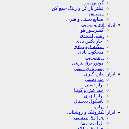
گریس پمپ
فیلتر باز کن و رینگ جمع کن
سمپاش
صنایع دستی و هنری
ابزار بادی و بنزینی
کمپرسور هوا
پیستوله بادی
آچار بکس بادی
منگنه کوب بادی
میخکوب بادی
اره بنزینی
موتور برق بنزینی
پمپ بادی دستی
ابزار اندازه گیری
متر دستی
تراز دستی
خط کش و گونیا
تراز لیزری
باسکول دیجیتال
ترازو
ابزار الکترونیک و روشنایی
چراغ قوه دستی
ال ای دی ها
چراغ قوه کلاهی