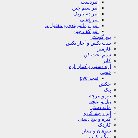
انبردست
انبر سیم چین
انبر دم باریک
انبر قفلی
انبر آرماتوربندی و مفتول بر
انبر کف چین
پیچ گوشتی
ست بکس و آچار بکس
فازمتر
سیم لخت کن
کاتر
اره دستی و کمان اره
قیچی
قیچیpvc
چکش
پتک
تبر و تبرچه
بیل و بیلچه
ماله دستی
ابزار چند کاره
گیره و پیج دستی
کاردک
سوهان و مغار
منگنه کوب