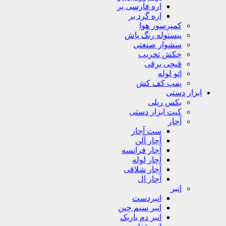
اره فارسی بر
اره گرد بر
کمپرسور هوا
پیستوله رنگ پاش
سشوار صنعتی
چکش تخریب
قیچی برقی
اتو لوله
پمپ کف کش
ابزار دستی
بکس ریلی
کیت ابزار دستی
آچار
ست آچار
آچار آلن
آچار فرانسه
آچار لوله
آچار شلاقی
آچار ال
انبر
انبردست
انبر سیم چین
انبر دم باریک