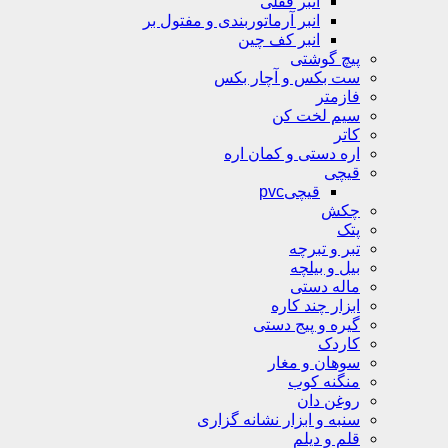
انبر قفلی
انبر آرماتوربندی و مفتول بر
انبر کف چین
پیچ گوشتی
ست بکس و آچار بکس
فازمتر
سیم لخت کن
کاتر
اره دستی و کمان اره
قیچی
قیچیpvc
چکش
پتک
تبر و تبرچه
بیل و بیلچه
ماله دستی
ابزار چند کاره
گیره و پیج دستی
کاردک
سوهان و مغار
منگنه کوب
روغن دان
سنبه و ابزار نشانه گزاری
قلم و دیلم