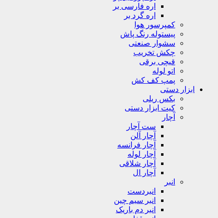
اره فارسی بر
اره گرد بر
کمپرسور هوا
پیستوله رنگ پاش
سشوار صنعتی
چکش تخریب
قیچی برقی
اتو لوله
پمپ کف کش
ابزار دستی
بکس ریلی
کیت ابزار دستی
آچار
ست آچار
آچار آلن
آچار فرانسه
آچار لوله
آچار شلاقی
آچار ال
انبر
انبردست
انبر سیم چین
انبر دم باریک