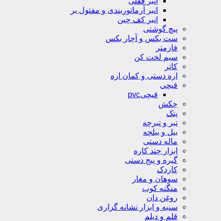
انبر قفلی
انبر آرماتوربندی و مفتول بر
انبر کف چین
پیچ گوشتی
ست بکس و آچار بکس
فازمتر
سیم لخت کن
کاتر
اره دستی و کمان اره
قیچی
قیچیpvc
چکش
پتک
تبر و تبرچه
بیل و بیلچه
ماله دستی
ابزار چند کاره
گیره و پیج دستی
کاردک
سوهان و مغار
منگنه کوب
روغن دان
سنبه و ابزار نشانه گزاری
قلم و دیلم