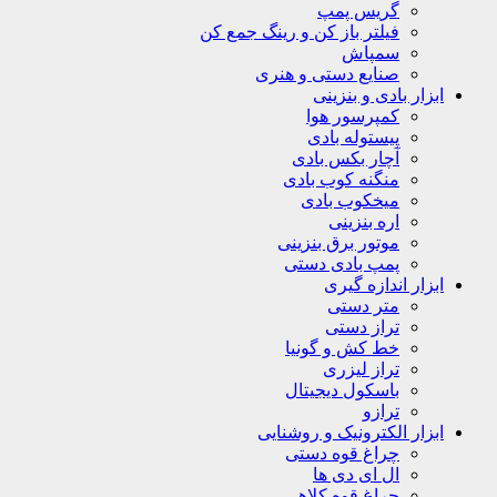
گریس پمپ
فیلتر باز کن و رینگ جمع کن
سمپاش
صنایع دستی و هنری
ابزار بادی و بنزینی
کمپرسور هوا
پیستوله بادی
آچار بکس بادی
منگنه کوب بادی
میخکوب بادی
اره بنزینی
موتور برق بنزینی
پمپ بادی دستی
ابزار اندازه گیری
متر دستی
تراز دستی
خط کش و گونیا
تراز لیزری
باسکول دیجیتال
ترازو
ابزار الکترونیک و روشنایی
چراغ قوه دستی
ال ای دی ها
چراغ قوه کلاهی