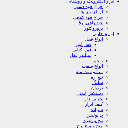
ابزار الکترونیک و روشنایی
چراغ قوه دستی
ال ای دی ها
چراغ قوه کلاهی
چند راهی برق
پروژوکتور
لوازم جانبی
انواع قفل
قفل آویز
قفل کتابی
سیلندر قفل
زنجیر
انواع صفحه
مته و ست مته
تیغ اره
شلنگ
نردبان
دستکش ایمنی
جعبه ابزار
کیف ابزار
سنباده
پد پولیش
پیچ و مهره
میخ و میخ پرچ