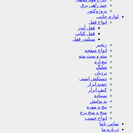
چند راهی برق
پروژوکتور
لوازم جانبی
انواع قفل
قفل آویز
قفل کتابی
سیلندر قفل
زنجیر
انواع صفحه
مته و ست مته
تیغ اره
شلنگ
نردبان
دستکش ایمنی
جعبه ابزار
کیف ابزار
سنباده
پد پولیش
پیچ و مهره
میخ و میخ پرچ
انواع چسب
تماس باما
درباره ما