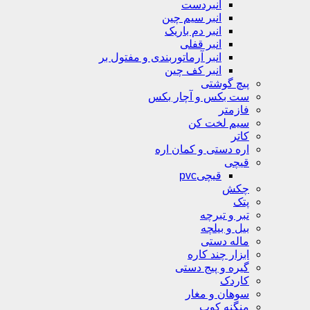
انبردست
انبر سیم چین
انبر دم باریک
انبر قفلی
انبر آرماتوربندی و مفتول بر
انبر کف چین
پیچ گوشتی
ست بکس و آچار بکس
فازمتر
سیم لخت کن
کاتر
اره دستی و کمان اره
قیچی
قیچیpvc
چکش
پتک
تبر و تبرچه
بیل و بیلچه
ماله دستی
ابزار چند کاره
گیره و پیج دستی
کاردک
سوهان و مغار
منگنه کوب