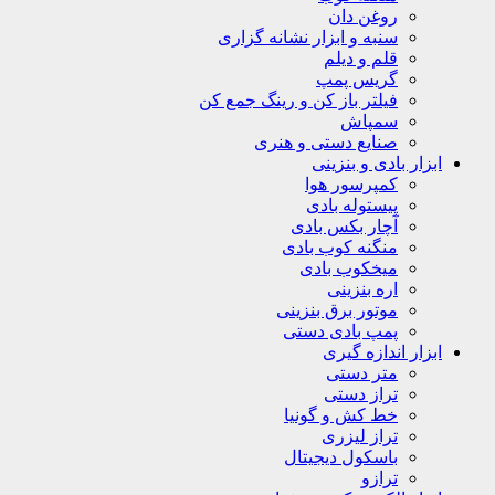
روغن دان
سنبه و ابزار نشانه گزاری
قلم و دیلم
گریس پمپ
فیلتر باز کن و رینگ جمع کن
سمپاش
صنایع دستی و هنری
ابزار بادی و بنزینی
کمپرسور هوا
پیستوله بادی
آچار بکس بادی
منگنه کوب بادی
میخکوب بادی
اره بنزینی
موتور برق بنزینی
پمپ بادی دستی
ابزار اندازه گیری
متر دستی
تراز دستی
خط کش و گونیا
تراز لیزری
باسکول دیجیتال
ترازو