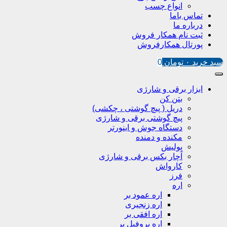
انواع چسب
تماس باما
درباره ما
ثبت نام همکار فروش
پورتال همکارفروش
سبد خرید
۰
تومان
0
ابزار برقی و شارژی
بتن کن
دریل ( پیچ گوشتی ، چکشی)
پیچ گوشتی برقی و شارژی
دستگاه جوش و اینورتر
مکنده و دمنده
پولیش
آچار بکس برقی و شارژی
کارواش
فرز
اره
اره عمود بر
اره زنجیری
اره افقی بر
اره پروفیل پر