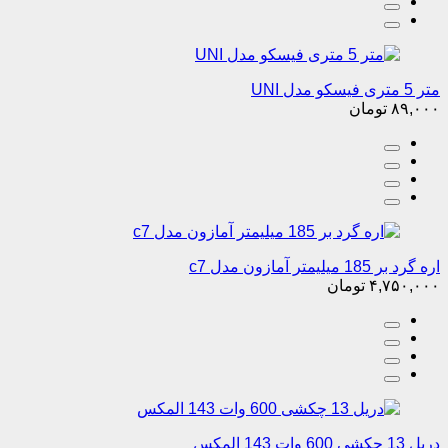
متر 5 متری فیسکو مدل UNI
۸۹,۰۰۰
تومان
اره گرد بر 185 میلیمتر آمازون مدل c7
۴,۷۵۰,۰۰۰
تومان
دریل 13 چکشی 600 وات 143 المکس