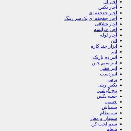
آچار ال
آچار بکس
آچار جغجغه ای
آچار جغجغه ای یک سر رینگ
آچار شلاقی
آچار فرانسه
آچار لوله
آلن
ابزار چند کاره
انبر
انبر دم باریک
انبر سیم چین
انبر قفلی
انبردست
برس
بکس ریلی
پیچ گوشتی
جعبه بکس
چسب
سمپاش
سه نظام
سوهان و مغار
سیم لخت کن
شعله