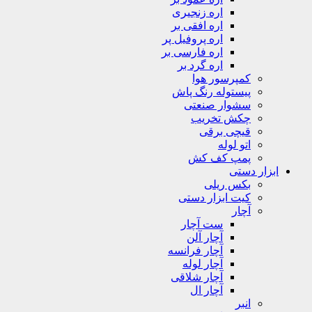
اره زنجیری
اره افقی بر
اره پروفیل پر
اره فارسی بر
اره گرد بر
کمپرسور هوا
پیستوله رنگ پاش
سشوار صنعتی
چکش تخریب
قیچی برقی
اتو لوله
پمپ کف کش
ابزار دستی
بکس ریلی
کیت ابزار دستی
آچار
ست آچار
آچار آلن
آچار فرانسه
آچار لوله
آچار شلاقی
آچار ال
انبر