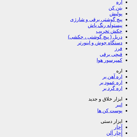
اره
بتن کن
پولیش
پیچ گوشتی برقی و شارژی
پیستوله رنگ پاش
چکش تخریب
دریل ( پیچ گوشتی ، چکشی)
دستگاه جوش و اینورتر
فرز
قیچی برقی
کمپرسور هوا
اره
اره آهن بر
اره عمود بر
اره گرد بر
ابزار خلاق و جدید
انبر
پوست کن ها
ابزار دستی
آچار
آچار آلن