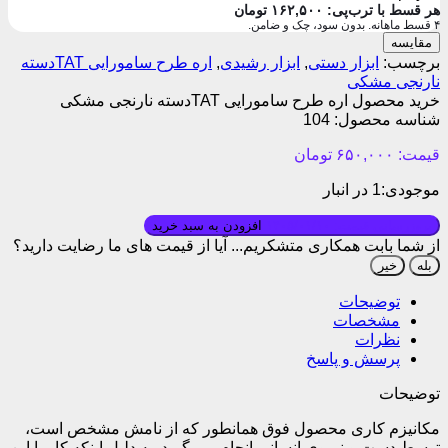
هر قسط با ترب‌پی:
۱۶۲,۵۰۰
تومان
۴ قسط ماهانه. بدون سود، چک و ضامن.
مقایسه
برچسب:
ابزار دستی
,
ابزار رشیدی
,
اره طرح سامورایی TATدسته
نارنجی مشکی
خرید محصول اره طرح سامورایی TATدسته نارنجی مشکی
شناسه محصول:
104
قیمت:
۶۵۰,۰۰۰
تومان
موجودی:
1 در انبار
بروزرسانی قیمت: ۱۴۰۵/۰۱/۱۰
افزودن به سبد خرید
از شما بابت همکاری متشکریم...
آیا از قیمت های ما رضایت دارید؟
بله
خیر
توضیحات
مشخصات
نظرات
پرسش و پاسخ
توضیحات
مکانیزم کاری محصول فوق همانطور که از نامش مشخص است،
توسط دست و نیروی انسانی انجام می گیرد..به دلیل اینکه کار با این