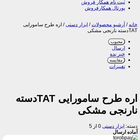
ثبت نام همکار فروش
پورتال همکارفروش
خانه
/
آرشیو محصولات
/
ابزار دستی
/
اره طرح سامورایی
TATدسته نارنجی مشکی
محبوب
ارسال
خبر بده
مقایسه
تغییرات
اره طرح سامورایی TATدسته
نارنجی مشکی
دسته:
ابزار دستی
0 از 5
آماده ارسال