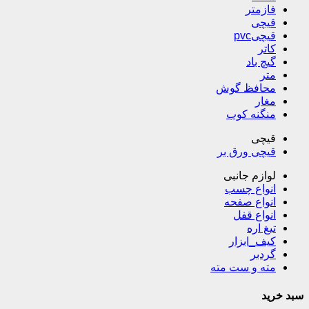
فازمتر
قیچی
قیچیpvc
کاتر
گیچ باد
متر
محافظ گوش
مغار
منگنه کوب
قیچی
قیچی ورق بر
لوازم جانبی
انواع چسب
انواع صفحه
انواع قفل
تیغ اره
کیف_ابزار
گردبر
مته و ست مته
سبد خرید