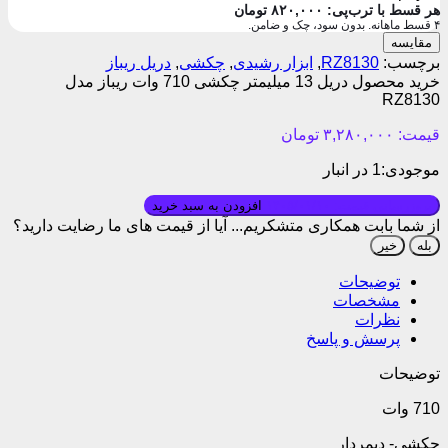
هر قسط با ترب‌پی:
۸۲۰,۰۰۰
تومان
۴ قسط ماهانه. بدون سود، چک و ضامن.
مقایسه
برچسب:
RZ8130
,
ابزار رشیدی
,
چکشی
,
دریل ریباز
خرید محصول دریل 13 میلیمتر چکشی 710 وات ریباز مدل
RZ8130
قیمت:
۳,۲۸۰,۰۰۰
تومان
موجودی:
1 در انبار
بروزرسانی قیمت: ۱۴۰۵/۰۱/۱۰
افزودن به سبد خرید
از شما بابت همکاری متشکریم...
آیا از قیمت های ما رضایت دارید؟
بله
خیر
توضیحات
مشخصات
نظرات
پرسش و پاسخ
توضیحات
710 وات
چکشی- دیمردار