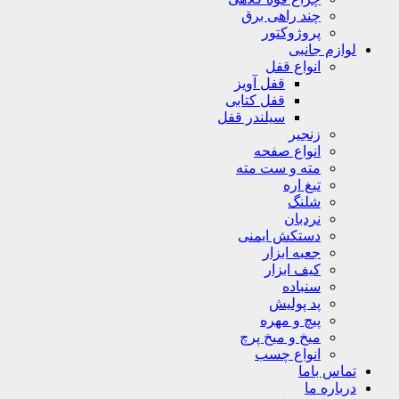
چند راهی برق
پروژوکتور
لوازم جانبی
انواع قفل
قفل آویز
قفل کتابی
سیلندر قفل
زنجیر
انواع صفحه
مته و ست مته
تیغ اره
شلنگ
نردبان
دستکش ایمنی
جعبه ابزار
کیف ابزار
سنباده
پد پولیش
پیچ و مهره
میخ و میخ پرچ
انواع چسب
تماس باما
درباره ما