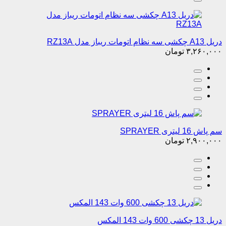
دریل A13 چکشی سه نظام اتومات ریباز مدل RZ13A
۳,۲۶۰,۰۰۰
تومان
سم پاش 16 لیتری SPRAYER
۲,۹۰۰,۰۰۰
تومان
دریل 13 چکشی 600 وات 143 المکس