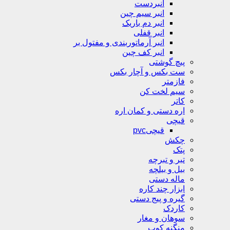
انبردست
انبر سیم چین
انبر دم باریک
انبر قفلی
انبر آرماتوربندی و مفتول بر
انبر کف چین
پیچ گوشتی
ست بکس و آچار بکس
فازمتر
سیم لخت کن
کاتر
اره دستی و کمان اره
قیچی
قیچیpvc
چکش
پتک
تبر و تبرچه
بیل و بیلچه
ماله دستی
ابزار چند کاره
گیره و پیج دستی
کاردک
سوهان و مغار
منگنه کوب