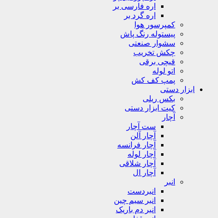
اره فارسی بر
اره گرد بر
کمپرسور هوا
پیستوله رنگ پاش
سشوار صنعتی
چکش تخریب
قیچی برقی
اتو لوله
پمپ کف کش
ابزار دستی
بکس ریلی
کیت ابزار دستی
آچار
ست آچار
آچار آلن
آچار فرانسه
آچار لوله
آچار شلاقی
آچار ال
انبر
انبردست
انبر سیم چین
انبر دم باریک