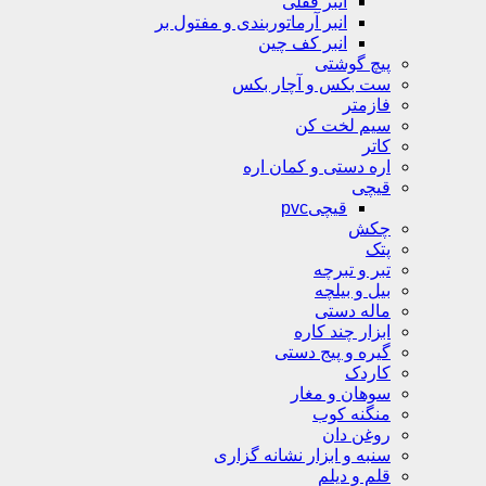
انبر قفلی
انبر آرماتوربندی و مفتول بر
انبر کف چین
پیچ گوشتی
ست بکس و آچار بکس
فازمتر
سیم لخت کن
کاتر
اره دستی و کمان اره
قیچی
قیچیpvc
چکش
پتک
تبر و تبرچه
بیل و بیلچه
ماله دستی
ابزار چند کاره
گیره و پیج دستی
کاردک
سوهان و مغار
منگنه کوب
روغن دان
سنبه و ابزار نشانه گزاری
قلم و دیلم