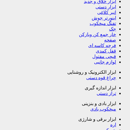
ابزار خلاق و جدید
ابزار دستی
انبر کلاغی
اینورتر جوش
تفنگ میخکوب
جک
خار جمع کن وبازکن
صفحه
فرچه کاسه ای
قفل کمدی
قیچی مفتول
لوازم جانبی
ابزار الکترونیک و روشنایی
چراغ قوه دستی
ابزار اندازه گیری
تراز دستی
ابزار بادی و بنزینی
میخکوب بادی
ابزار برقی و شارژی
اره