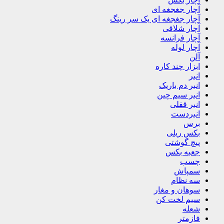
آچار جغجغه ای
آچار جغجغه ای یک سر رینگ
آچار شلاقی
آچار فرانسه
آچار لوله
آلن
ابزار چند کاره
انبر
انبر دم باریک
انبر سیم چین
انبر قفلی
انبردست
برس
بکس ریلی
پیچ گوشتی
جعبه بکس
چسب
سمپاش
سه نظام
سوهان و مغار
سیم لخت کن
شعله
فازمتر