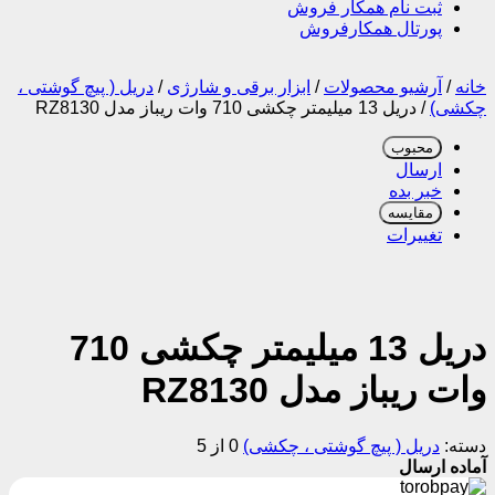
ثبت نام همکار فروش
پورتال همکارفروش
خانه
/
آرشیو محصولات
/
ابزار برقی و شارژی
/
دریل ( پیچ گوشتی ،
چکشی)
/
دریل 13 میلیمتر چکشی 710 وات ریباز مدل RZ8130
محبوب
ارسال
خبر بده
مقایسه
تغییرات
دریل 13 میلیمتر چکشی 710
وات ریباز مدل RZ8130
دسته:
دریل ( پیچ گوشتی ، چکشی)
0 از 5
آماده ارسال