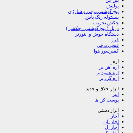
بتن کن
پولیش
پیچ گوشتی برقی و شارژی
پیستوله رنگ پاش
چکش تخریب
دریل ( پیچ گوشتی ، چکشی)
دستگاه جوش و اینورتر
فرز
قیچی برقی
کمپرسور هوا
اره
اره آهن بر
اره عمود بر
اره گرد بر
ابزار خلاق و جدید
انبر
پوست کن ها
ابزار دستی
آچار
آچار آلن
آچار ال
آچار بکس