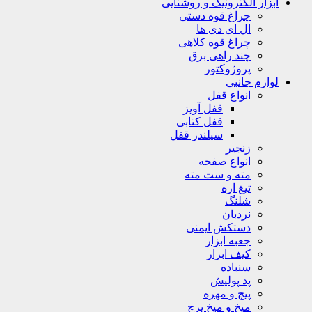
ابزار الکترونیک و روشنایی
چراغ قوه دستی
ال ای دی ها
چراغ قوه کلاهی
چند راهی برق
پروژوکتور
لوازم جانبی
انواع قفل
قفل آویز
قفل کتابی
سیلندر قفل
زنجیر
انواع صفحه
مته و ست مته
تیغ اره
شلنگ
نردبان
دستکش ایمنی
جعبه ابزار
کیف ابزار
سنباده
پد پولیش
پیچ و مهره
میخ و میخ پرچ