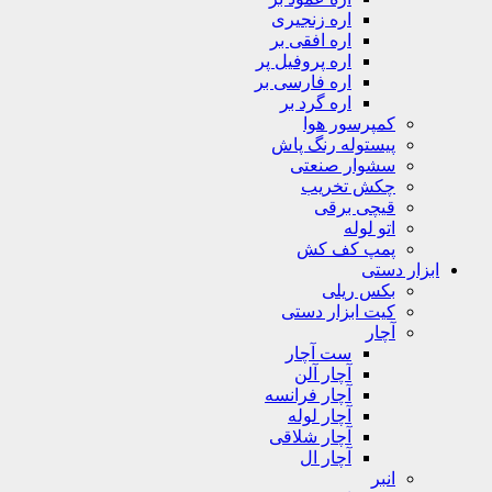
اره زنجیری
اره افقی بر
اره پروفیل پر
اره فارسی بر
اره گرد بر
کمپرسور هوا
پیستوله رنگ پاش
سشوار صنعتی
چکش تخریب
قیچی برقی
اتو لوله
پمپ کف کش
ابزار دستی
بکس ریلی
کیت ابزار دستی
آچار
ست آچار
آچار آلن
آچار فرانسه
آچار لوله
آچار شلاقی
آچار ال
انبر