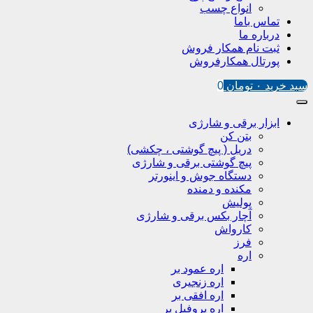
انواع چسب
تماس باما
درباره ما
ثبت نام همکار فروش
پورتال همکارفروش
سبد خرید
۰
تومان
0
ابزار برقی و شارژی
بتن کن
دریل ( پیچ گوشتی ، چکشی)
پیچ گوشتی برقی و شارژی
دستگاه جوش و اینورتر
مکنده و دمنده
پولیش
آچار بکس برقی و شارژی
کارواش
فرز
اره
اره عمود بر
اره زنجیری
اره افقی بر
اره پروفیل پر