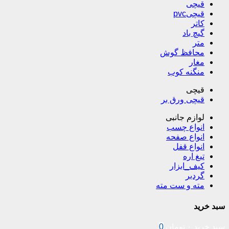
قیچی
قیچیpvc
کاتر
گیچ باد
متر
محافظ گوش
مغار
منگنه کوب
قیچی
قیچی ورق بر
لوازم جانبی
انواع چسب
انواع صفحه
انواع قفل
تیغ اره
کیف_ابزار
گردبر
مته و ست مته
سبد خرید
سبد خرید
۰
تومان
0