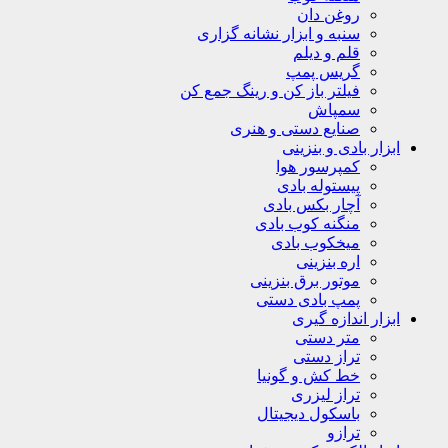
روغن دان
سنبه و ابزار نشانه گزاری
قلم و دیلم
گریس پمپ
فیلتر باز کن و رینگ جمع کن
سمپاش
صنایع دستی و هنری
ابزار بادی و بنزینی
کمپرسور هوا
پیستوله بادی
آچار بکس بادی
منگنه کوب بادی
میخکوب بادی
اره بنزینی
موتور برق بنزینی
پمپ بادی دستی
ابزار اندازه گیری
متر دستی
تراز دستی
خط کش و گونیا
تراز لیزری
باسکول دیجیتال
ترازو