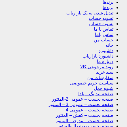
برندها
برندها
تبدیل شدن به یک بازاریاب
تسویه حساب
تسویه حساب
تماس با ما
تماس باما
حساب من
خانه
داشبورد
داشبورد بازاریاب
درباره ما
روند مرجوعی کالا
سبد خرید
سفارشات من
سیاست حریم خصوصی
شیوه حمل
صفحه لندینگ – یلدا
صفحه نخست – عمومی 2-المنتور
صفحه نخست – عمومی 3 – المنتور
صفحه نخست – عمومی 4
صفحه نخست – کفش – المنتور
صفحه نخست – مدرن – المنتور
صفحه نخست -مینیمال-المنتور