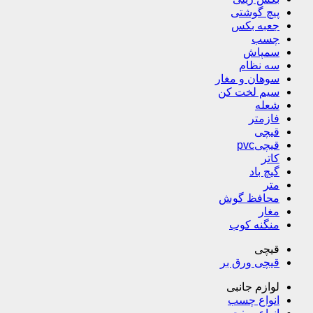
پیچ گوشتی
جعبه بکس
چسب
سمپاش
سه نظام
سوهان و مغار
سیم لخت کن
شعله
فازمتر
قیچی
قیچیpvc
کاتر
گیچ باد
متر
محافظ گوش
مغار
منگنه کوب
قیچی
قیچی ورق بر
لوازم جانبی
انواع چسب