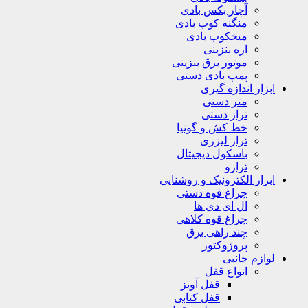
آچار بکس بادی
منگنه کوب بادی
میخکوب بادی
اره بنزینی
موتور برق بنزینی
پمپ بادی دستی
ابزار اندازه گیری
متر دستی
تراز دستی
خط کش و گونیا
تراز لیزری
باسکول دیجیتال
ترازو
ابزار الکترونیک و روشنایی
چراغ قوه دستی
ال ای دی ها
چراغ قوه کلاهی
چند راهی برق
پروژوکتور
لوازم جانبی
انواع قفل
قفل آویز
قفل کتابی