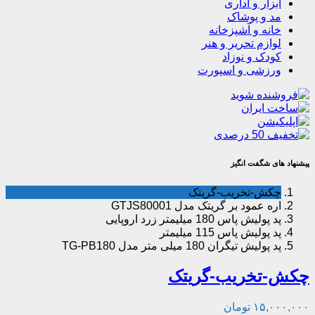
ابزار و اداری
مد و پوشاک
خانه و آشپزخانه
لوازم تحریر و هنر
کودک و نوزاد
ورزشی و اسپورت
پیشنهاد های شگفت انگیز
چکش-تخریب-گریتک
اره عمود بر گریتک مدل GTJS80001
پد پولیش پاس 180 میلیمتر زرد اروپایی
پد پولیش پاس 115 میلیمتر
پد پولیش تیگران 180 میلی‌ متر مدل TG-PB180
چکش-تخریب-گریتک
۱۵,۰۰۰,۰۰۰
تومان