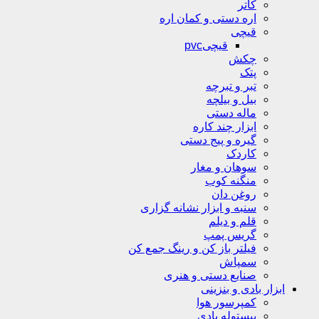
کاتر
اره دستی و کمان اره
قیچی
قیچیpvc
چکش
پتک
تبر و تبرچه
بیل و بیلچه
ماله دستی
ابزار چند کاره
گیره و پیج دستی
کاردک
سوهان و مغار
منگنه کوب
روغن دان
سنبه و ابزار نشانه گزاری
قلم و دیلم
گریس پمپ
فیلتر باز کن و رینگ جمع کن
سمپاش
صنایع دستی و هنری
ابزار بادی و بنزینی
کمپرسور هوا
پیستوله بادی