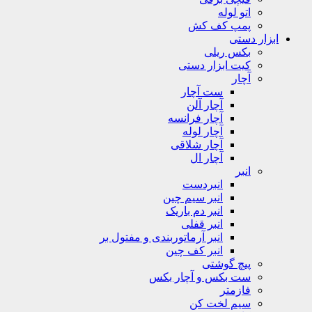
اتو لوله
پمپ کف کش
ابزار دستی
بکس ریلی
کیت ابزار دستی
آچار
ست آچار
آچار آلن
آچار فرانسه
آچار لوله
آچار شلاقی
آچار ال
انبر
انبردست
انبر سیم چین
انبر دم باریک
انبر قفلی
انبر آرماتوربندی و مفتول بر
انبر کف چین
پیچ گوشتی
ست بکس و آچار بکس
فازمتر
سیم لخت کن