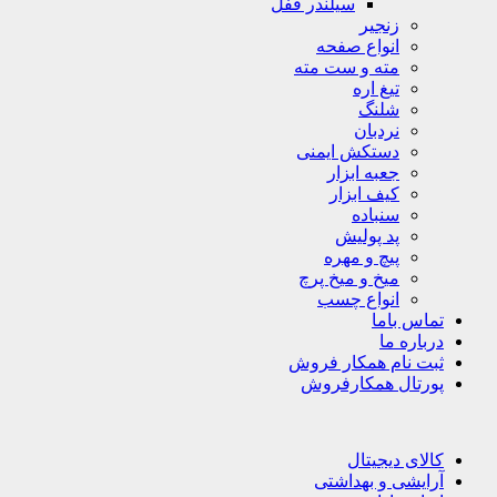
سیلندر قفل
زنجیر
انواع صفحه
مته و ست مته
تیغ اره
شلنگ
نردبان
دستکش ایمنی
جعبه ابزار
کیف ابزار
سنباده
پد پولیش
پیچ و مهره
میخ و میخ پرچ
انواع چسب
تماس باما
درباره ما
ثبت نام همکار فروش
پورتال همکارفروش
کالای دیجیتال
آرایشی و بهداشتی