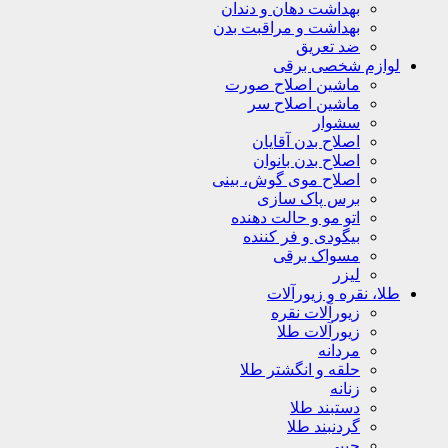
بهداشت دهان و دندان
بهداشت و مراقبت بدن
ضد تعریق
لوازم شخصی برقی
ماشین اصلاح صورت
ماشین اصلاح سر
سشوار
اصلاح بدن آقایان
اصلاح بدن بانوان
اصلاح موی گوش، بینی
برس پاک سازی
اتو مو و حالت دهنده
بیگودی و فر کننده
مسواک برقی
لیزر
طلا، نقره و زیورآلات
زیورآلات نقره
زیورآلات طلا
مردانه
حلقه و انگشتر طلا
زنانه
دستبند طلا
گردنبند طلا
جیبی