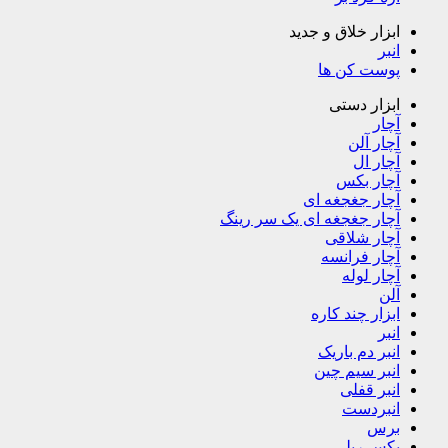
ابزار خلاق و جدید
انبر
پوست کن ها
ابزار دستی
آچار
آچار آلن
آچار ال
آچار بکس
آچار جغجغه ای
آچار جغجغه ای یک سر رینگ
آچار شلاقی
آچار فرانسه
آچار لوله
آلن
ابزار چند کاره
انبر
انبر دم باریک
انبر سیم چین
انبر قفلی
انبردست
برس
بکس ریلی