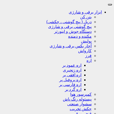
ابزار برقی و شارژی
بتن کن
دریل ( پیچ گوشتی ، چکشی)
پیچ گوشتی برقی و شارژی
دستگاه جوش و اینورتر
مکنده و دمنده
پولیش
آچار بکس برقی و شارژی
کارواش
فرز
اره
اره عمود بر
اره زنجیری
اره افقی بر
اره پروفیل پر
اره فارسی بر
اره گرد بر
کمپرسور هوا
پیستوله رنگ پاش
سشوار صنعتی
چکش تخریب
قیچی برقی