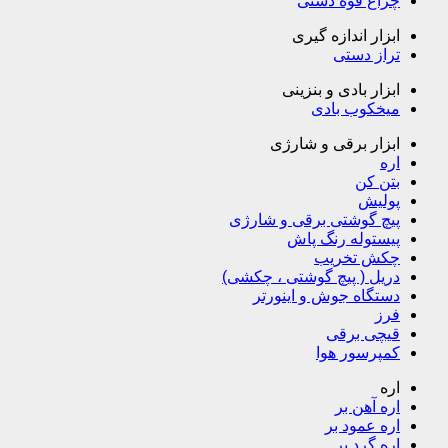
چراغ قوه دستی
ابزار اندازه گیری
تراز دستی
ابزار بادی و بنزینی
میخکوب بادی
ابزار برقی و شارژی
اره
بتن کن
پولیش
پیچ گوشتی برقی و شارژی
پیستوله رنگ پاش
چکش تخریب
دریل ( پیچ گوشتی ، چکشی)
دستگاه جوش و اینورتر
فرز
قیچی برقی
کمپرسور هوا
اره
اره آهن بر
اره عمود بر
اره گرد بر