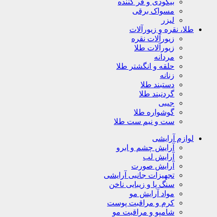
بیگودی و فر کننده
مسواک برقی
لیزر
طلا، نقره و زیورآلات
زیورآلات نقره
زیورآلات طلا
مردانه
حلقه و انگشتر طلا
زنانه
دستبند طلا
گردنبند طلا
جیبی
گوشواره طلا
ست و نیم ست طلا
لوازم آرایشی
آرایش چشم و ابرو
آرایش لب
آرایش صورت
تجهیزات جانبی آرایشی
سنگ پا و زیبایی ناخن
مواد آرایش مو
کرم و مراقبت پوست
شامپو و مراقبت مو