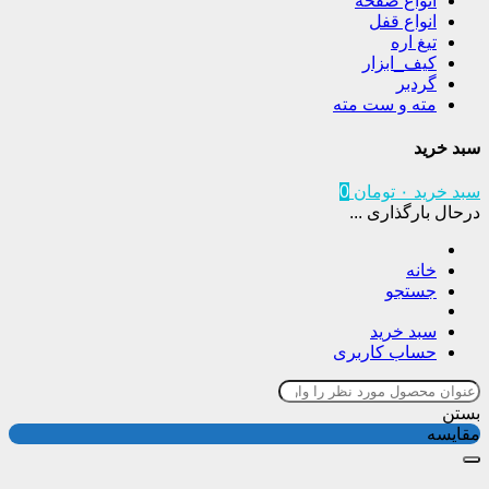
انواع صفحه
انواع قفل
تیغ اره
کیف_ابزار
گردبر
مته و ست مته
سبد خرید
سبد خرید
۰
تومان
0
درحال بارگذاری ...
خانه
جستجو
سبد خرید
حساب کاربری
بستن
مقایسه