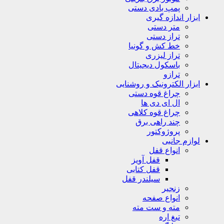
پمپ بادی دستی
ابزار اندازه گیری
متر دستی
تراز دستی
خط کش و گونیا
تراز لیزری
باسکول دیجیتال
ترازو
ابزار الکترونیک و روشنایی
چراغ قوه دستی
ال ای دی ها
چراغ قوه کلاهی
چند راهی برق
پروژوکتور
لوازم جانبی
انواع قفل
قفل آویز
قفل کتابی
سیلندر قفل
زنجیر
انواع صفحه
مته و ست مته
تیغ اره