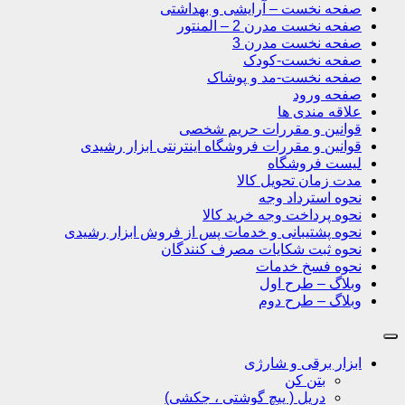
صفحه نخست – آرایشی و بهداشتی
صفحه نخست مدرن 2 – المنتور
صفحه نخست مدرن 3
صفحه نخست-کودک
صفحه نخست-مد و پوشاک
صفحه ورود
علاقه مندی ها
قوانین و مقررات حریم شخصی
قوانین و مقررات فروشگاه اینترنتی ابزار رشیدی
لیست فروشگاه
مدت زمان تحویل کالا
نحوه استرداد وجه
نحوه پرداخت وجه خرید کالا
نحوه پشتیبانی و خدمات پس از فروش ابزار رشیدی
نحوه ثبت شکایات مصرف کنندگان
نحوه فسخ خدمات
وبلاگ – طرح اول
وبلاگ – طرح دوم
ابزار برقی و شارژی
بتن کن
دریل ( پیچ گوشتی ، چکشی)