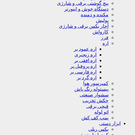
پیچ گوشتی برقی و شارژی
دستگاه جوش و اینورتر
مکنده و دمنده
پولیش
آچار بکس برقی و شارژی
کارواش
فرز
اره
اره عمود بر
اره زنجیری
اره افقی بر
اره پروفیل پر
اره فارسی بر
اره گرد بر
کمپرسور هوا
پیستوله رنگ پاش
سشوار صنعتی
چکش تخریب
قیچی برقی
اتو لوله
پمپ کف کش
ابزار دستی
بکس ریلی
کیت ابزار دستی