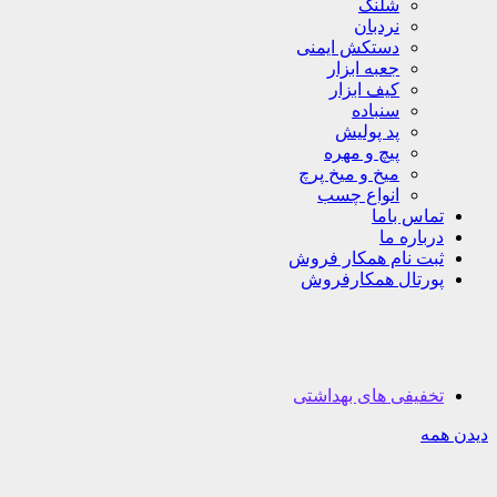
شلنگ
نردبان
دستکش ایمنی
جعبه ابزار
کیف ابزار
سنباده
پد پولیش
پیچ و مهره
میخ و میخ پرچ
انواع چسب
تماس باما
درباره ما
ثبت نام همکار فروش
پورتال همکارفروش
تخفیفی های بهداشتی
دیدن همه