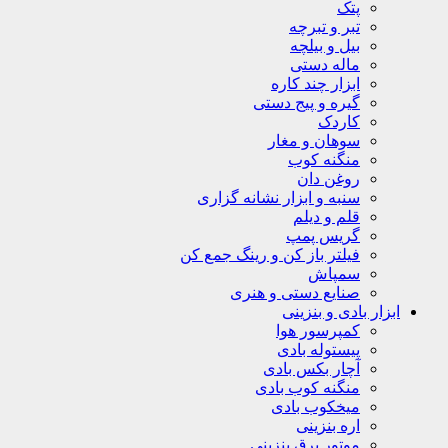
پتک
تبر و تبرچه
بیل و بیلچه
ماله دستی
ابزار چند کاره
گیره و پیج دستی
کاردک
سوهان و مغار
منگنه کوب
روغن دان
سنبه و ابزار نشانه گزاری
قلم و دیلم
گریس پمپ
فیلتر باز کن و رینگ جمع کن
سمپاش
صنایع دستی و هنری
ابزار بادی و بنزینی
کمپرسور هوا
پیستوله بادی
آچار بکس بادی
منگنه کوب بادی
میخکوب بادی
اره بنزینی
موتور برق بنزینی