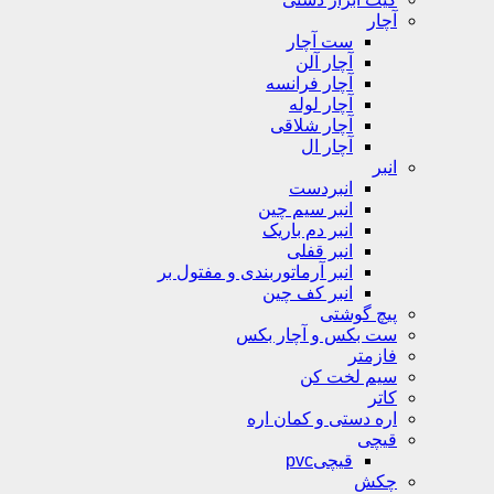
آچار
ست آچار
آچار آلن
آچار فرانسه
آچار لوله
آچار شلاقی
آچار ال
انبر
انبردست
انبر سیم چین
انبر دم باریک
انبر قفلی
انبر آرماتوربندی و مفتول بر
انبر کف چین
پیچ گوشتی
ست بکس و آچار بکس
فازمتر
سیم لخت کن
کاتر
اره دستی و کمان اره
قیچی
قیچیpvc
چکش